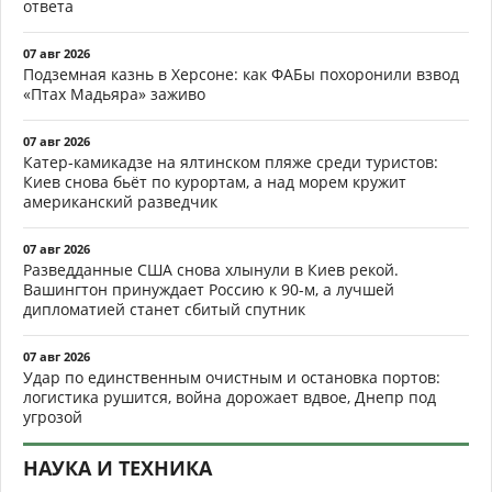
ответа
07 авг 2026
Подземная казнь в Херсоне: как ФАБы похоронили взвод
«Птах Мадьяра» заживо
07 авг 2026
Катер-камикадзе на ялтинском пляже среди туристов:
Киев снова бьёт по курортам, а над морем кружит
американский разведчик
07 авг 2026
Разведданные США снова хлынули в Киев рекой.
Вашингтон принуждает Россию к 90-м, а лучшей
дипломатией станет сбитый спутник
07 авг 2026
Удар по единственным очистным и остановка портов:
логистика рушится, война дорожает вдвое, Днепр под
угрозой
НАУКА И ТЕХНИКА