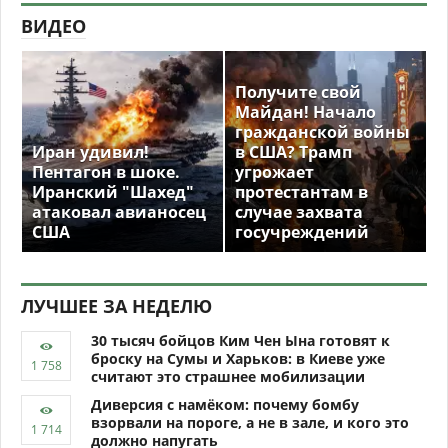
ВИДЕО
Получите свой
Майдан! Начало
гражданской войны
Иран удивил!
в США? Трамп
Пентагон в шоке.
угрожает
Иранский "Шахед"
протестантам в
атаковал авианосец
случае захвата
США
госучреждений
ЛУЧШЕЕ ЗА НЕДЕЛЮ
30 тысяч бойцов Ким Чен Ына готовят к
броску на Сумы и Харьков: в Киеве уже
считают это страшнее мобилизации
Диверсия с намёком: почему бомбу
взорвали на пороге, а не в зале, и кого это
должно напугать