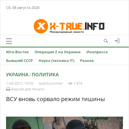
Сб, 08 августа 2026
Юго-Восток
Операция Z на Украине
Инопресса
Бывший СССР
Наука (техника IT)
Разное
УКРАИНА
ПОЛИТИКА
/
1-04-2017, 19:59
iwantsummer
1 474
Версия для печати
ВСУ вновь сорвало режим тишины