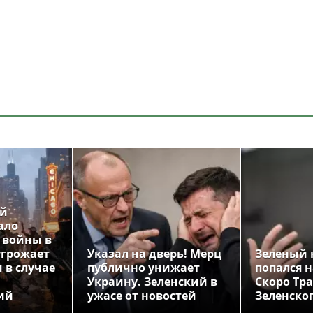
ой
ало
 войны в
угрожает
Указал на дверь! Мерц
Зеленый 
 в случае
публично унижает
попался н
Украину. Зеленский в
Скоро Тр
ий
ужасе от новостей
Зеленско