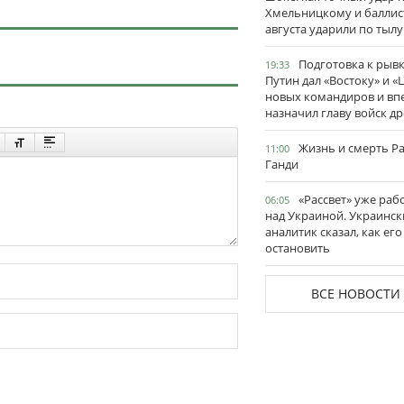
Хмельницкому и баллис
августа ударили по тылу
Подготовка к рывк
19:33
Путин дал «Востоку» и «
новых командиров и вп
назначил главу войск д
Жизнь и смерть Р
11:00
Ганди
«Рассвет» уже раб
06:05
над Украиной. Украинск
аналитик сказал, как его
остановить
ВСЕ НОВОСТИ