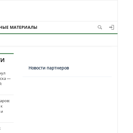
НЫЕ МАТЕРИАЛЫ
ТИ
Новости партнеров
нул
рска —
й
аров:
 к
 и
: