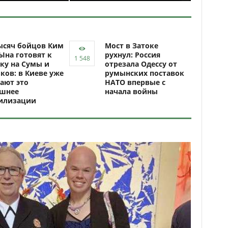
ысяч бойцов Ким
Мост в Затоке
Ына готовят к
рухнул: Россия
ку на Сумы и
отрезала Одессу от
ков: в Киеве уже
румынских поставок
ают это
НАТО впервые с
ашнее
начала войны
илизации