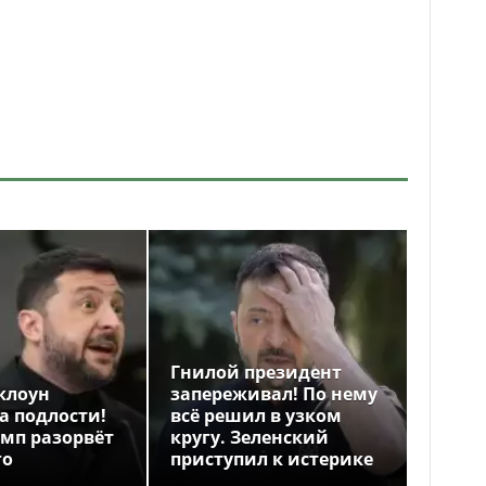
Гнилой президент
клоун
запереживал! По нему
а подлости!
всё решил в узком
амп разорвёт
кругу. Зеленский
го
приступил к истерике