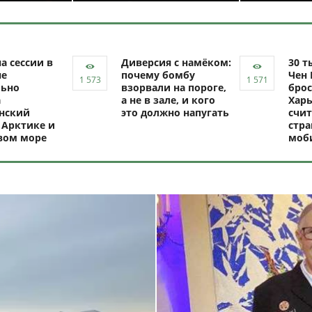
а сессии в
Диверсия с намёком:
30 т
не
почему бомбу
Чен 
ьно
взорвали на пороге,
брос
а
а не в зале, и кого
Харь
нский
это должно напугать
счит
 Арктике и
стр
вом море
моб