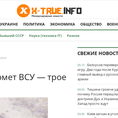
 УКРАИНЕ
ПОЛИТИКА
ЭКОНОМИКА
ОБЩЕСТВО
ВОЕН
Бывший СССР
Наука (техника IT)
Разное
СВЕЖИЕ НОВОС
чати
Белоусов перевер
05:15
игру. Два года после Ку
мет ВСУ — трое
главный вывод о русско
армии
Тишина громче уд
04:05
почему Россия перешла
доктрине Дуэ, а Украина
Запад просто ждут
Киев загнан в угол
03:45