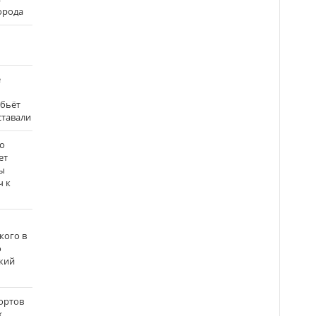
города
е
 бьёт
ставали
о
ет
ы
ч к
кого в
о
кий
ортов
х