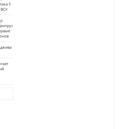
тика 5
 ВСУ
у:
Центру»
ервые
ронов
аджива
отает
ий