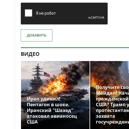
ДОБАВИТЬ
ВИДЕО
Получите св
Майдан! Нач
Иран удивил!
гражданской
Пентагон в шоке.
США? Трамп 
Иранский "Шахед"
протестантам
атаковал авианосец
захвата
США
госучрежден