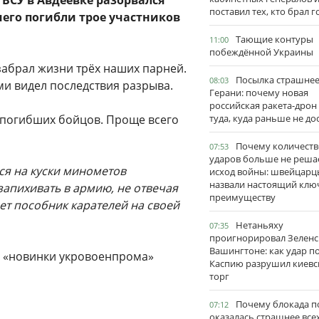
ВСУ в Авдеевке разорвался
поставил тех, кто брал 
его погибли трое участников
Тающие контуры
11:00
побеждённой Украины
абрал жизни трёх наших парней.
Посылка страшне
08:03
ами видел последствия разрыва.
Герани: почему новая
российская ракета-дрон
 погибших бойцов. Проще всего
туда, куда раньше не до
Почему количеств
07:53
ударов больше не реша
ся на куски минометов
исход войны: швейцарц
назвали настоящий клю
запихивать в армию, не отвечая
преимуществу
ет пособник карателей на своей
Нетаньяху
07:35
проигнорировал Зеленс
Вашингтоне: как удар п
е «новинки укровоенпрома»
Каспию разрушил киевс
торг
Почему блокада п
07:12
оказалась страшнее все