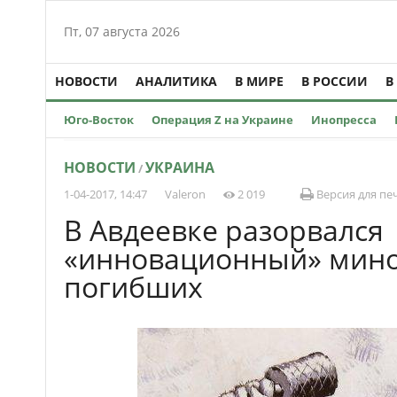
Пт, 07 августа 2026
НОВОСТИ
АНАЛИТИКА
В МИРЕ
В РОССИИ
В
Юго-Восток
Операция Z на Украине
Инопресса
НОВОСТИ
УКРАИНА
/
1-04-2017, 14:47
Valeron
2 019
Версия для пе
В Авдеевке разорвался
«инновационный» мино
погибших