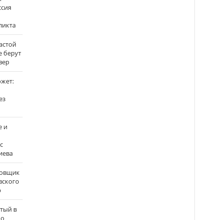
ссия
ликта
застой
е берут
вер
ожет:
ез
е и
с
иева
бовщик
вского
р
атый в
по