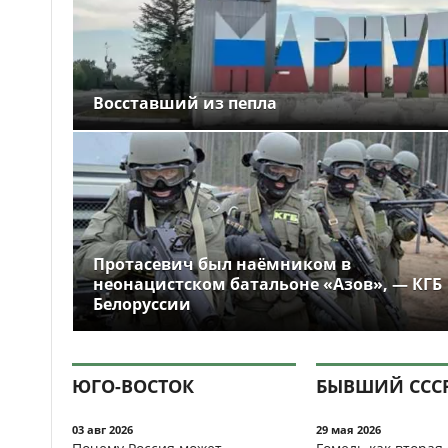
Восставший из пепла
Протасевич был наёмником в
неонацистском батальоне «Азов», — КГБ
Белоруссии
ЮГО-ВОСТОК
БЫВШИЙ ССС
03 авг 2026
29 мая 2026