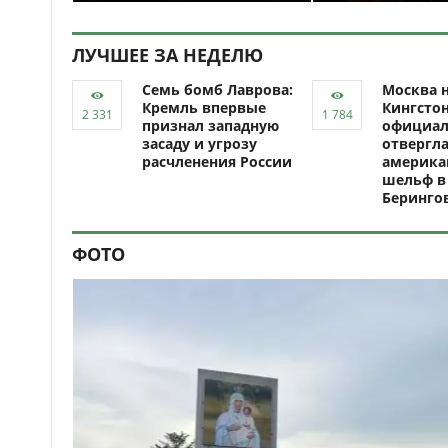
ЛУЧШЕЕ ЗА НЕДЕЛЮ
Семь бомб Лаврова:
Москва н
Кремль впервые
Кингсто
признал западную
официал
засаду и угрозу
отвергл
расчленения России
америка
шельф в
Беринго
ФОТО