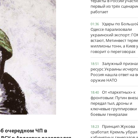
теракты в России участи
первый из трёх сценари
работает
Удары по Большо
01:36
Одессе парализовали
украинский экспорт: ГО
встают, Метинвест теряе
миллионы тонн, а Киев 
говорит о переговорах
Залужный признал
18:51
ресурс Украины исчерпа
Россия нашла ответ на в
оружие НАТО
От «паркетных» к
18:40
фронтовым: Путин внез
передал тыл, дроны и
ключевые группировки
боевым генералам
Принцип Жукова
18:23
об очередном ЧП в
сработал: Кремль убрал
кабинетных генералов 