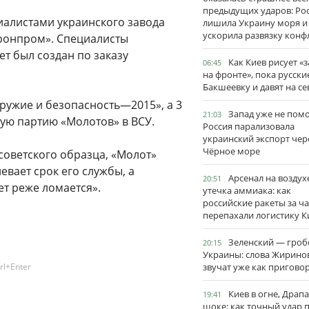
предыдущих ударов: Ро
иалистами украинского завода
лишила Украину моря и
ускорила развязку конф
оронпром». Специалисты
т был создан по заказу
Как Киев рисует «
06:45
на фронте», пока русски
Бакшеевку и давят на се
ружие и безопасность—2015», а 3
Запад уже не пом
21:03
вую партию «Молотов» в ВСУ.
Россия парализовала
украинский экспорт чер
Чёрное море
 советского образца, «Молот»
евает срок его службы, а
Арсенал на воздух
20:51
т реже ломается».
утечка аммиака: как
российские ракеты за ча
перепахали логистику К
Зеленский — гро
20:15
Украины: слова Жирино
rl+Enter
звучат уже как пригово
Киев в огне, Драп
19:41
шоке: как точный удар 