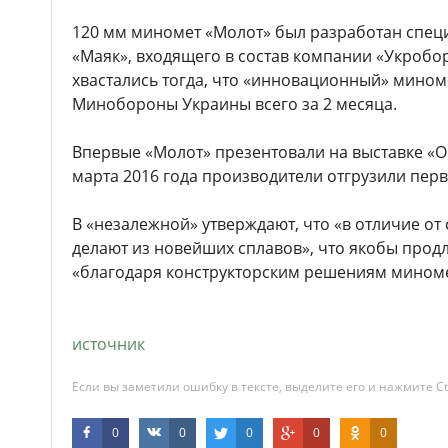
120 мм миномет «Молот» был разработан спец
«Маяк», входящего в состав компании «Укроб
хвастались тогда, что «инновационный» миноме
Минобороны Украины всего за 2 месяца.
Впервые «Молот» презентовали на выставке «О
марта 2016 года производители отгрузили пер
В «незалежной» утверждают, что «в отличие от
делают из новейших сплавов», что якобы продл
«благодаря конструкторским решениям миноме
источник
Если вы заметили ошибку в тексте, выделите его и нажмите Ct
0
0
0
0
0