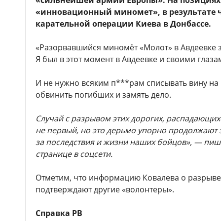
«сильнейшей армии Европы». На позициях 
«инновационный миномет», в результате ч
карательной операции Киева в Донбассе.
«Разорвавшийся миномёт «Молот» в Авдеевке з
Я был в этот момент в Авдеевке и своими глаз
И не нужно всяким п***рам списывать вину на
обвинить погибших и замять дело.
Случай с разрывом этих дорогих, распадающих
не первый, но это дерьмо упорно продолжают 
за последствия и жизни наших бойцов», — пиш
странице в соцсети.
Отметим, что информацию Ковалева о разрыв
подтверждают другие «волонтеры».
Справка РВ