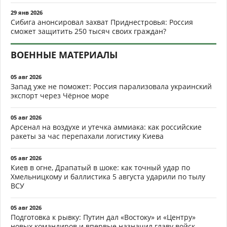
29 янв 2026
Сибига анонсировал захват Приднестровья: Россия
сможет защитить 250 тысяч своих граждан?
ВОЕННЫЕ МАТЕРИАЛЫ
05 авг 2026
Запад уже не поможет: Россия парализовала украинский
экспорт через Чёрное море
05 авг 2026
Арсенал на воздухе и утечка аммиака: как российские
ракеты за час перепахали логистику Киева
05 авг 2026
Киев в огне, Драпатый в шоке: как точный удар по
Хмельницкому и баллистика 5 августа ударили по тылу
ВСУ
05 авг 2026
Подготовка к рывку: Путин дал «Востоку» и «Центру»
новых командиров и впервые назначил главу войск