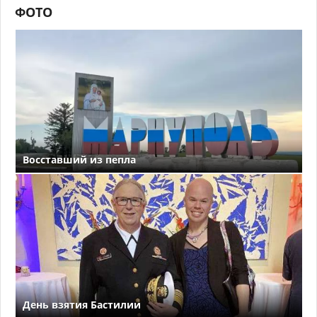
ФОТО
Восставший из пепла
День взятия Бастилии