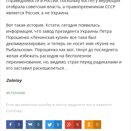
справедливости в России, поскольку костёл у верующих
отобрала советская власть, а правопреемником СССР
является Россия, а не Украина.
Вот такая история. Кстати, сегодня появилась
информация, что завод президента Украины Петра
Порошенко «Ленинская кузня» все-таки был
декоммунизирован, и теперь он носит имя «Кузня на
Рыбальском». Порошенко как мог, тянул до последнего,
желая избежать расходов на бесполезное
переименование, но, видимо, страх перед радикалами и
его заставил раскошелиться…
Zolotoy
источник
Если вы заметили ошибку в тексте, выделите его и нажмите
Ctrl+Enter
0
0
0
0
0