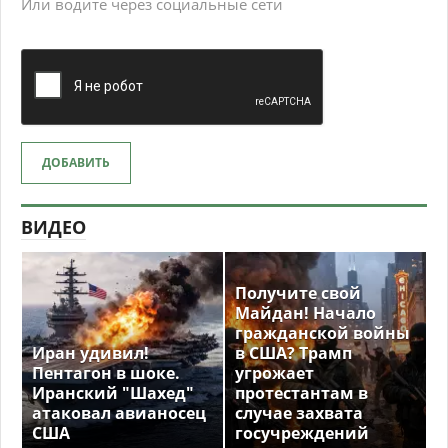
Или водите через социальные сети
ДОБАВИТЬ
ВИДЕО
Получите свой
Майдан! Начало
гражданской войны
Иран удивил!
в США? Трамп
Пентагон в шоке.
угрожает
Иранский "Шахед"
протестантам в
атаковал авианосец
случае захвата
США
госучреждений