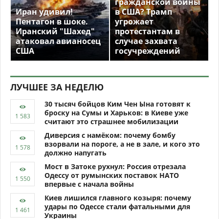
гражданской войны
Иран удивил!
в США? Трамп
Пентагон в шоке.
угрожает
Иранский "Шахед"
протестантам в
атаковал авианосец
случае захвата
США
госучреждений
ЛУЧШЕЕ ЗА НЕДЕЛЮ
30 тысяч бойцов Ким Чен Ына готовят к
броску на Сумы и Харьков: в Киеве уже
считают это страшнее мобилизации
Диверсия с намёком: почему бомбу
взорвали на пороге, а не в зале, и кого это
должно напугать
Мост в Затоке рухнул: Россия отрезала
Одессу от румынских поставок НАТО
впервые с начала войны
Киев лишился главного козыря: почему
удары по Одессе стали фатальными для
Украины