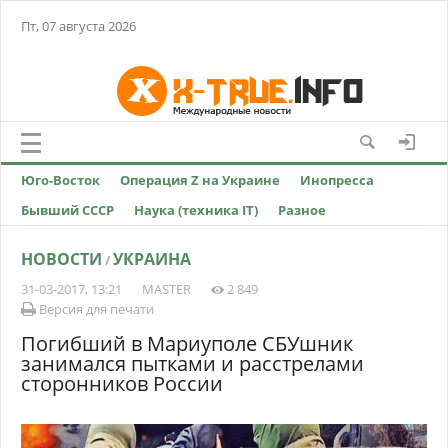
Пт, 07 августа 2026
Юго-Восток
Операция Z на Украине
Инопресса
Бывший СССР
Наука (техника IT)
Разное
НОВОСТИ
УКРАИНА
/
31-03-2017, 13:21
MASTER
2 849
Версия для печати
Погибший в Мариуполе СБУшник
занимался пытками и расстрелами
сторонников России