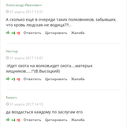
Александр Иванович
31 марта 2017 13:31
А сколько ещё в очереди таких полковников, забывших,
что кровь людская-не водица??!..
Ответить
Цитировать
Жалоба
+8
Нестор
31 марта 2017 13:47
-Идет охота на волков,идет охота...,матерых
хищников.....!"(В.Высоцкий)
Ответить
Цитировать
Жалоба
+5
Камич
31 марта 2017 14:10
да воздасться каждому по заслугам его
Ответить
Цитировать
Жалоба
+4