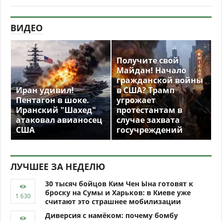
ВИДЕО
Получите свой
Майдан! Начало
гражданской войны
Иран удивил!
в США? Трамп
Пентагон в шоке.
угрожает
Иранский "Шахед"
протестантам в
атаковал авианосец
случае захвата
США
госучреждений
ЛУЧШЕЕ ЗА НЕДЕЛЮ
30 тысяч бойцов Ким Чен Ына готовят к
броску на Сумы и Харьков: в Киеве уже
считают это страшнее мобилизации
Диверсия с намёком: почему бомбу