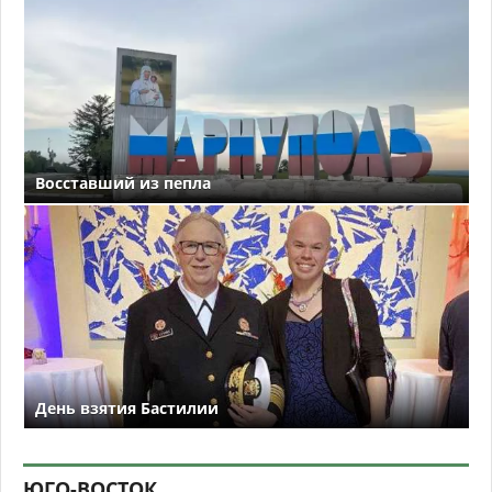
Восставший из пепла
День взятия Бастилии
ЮГО-ВОСТОК