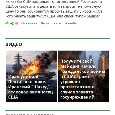
их как бы США защищает от агрессивной России,если
США откажутся это делать или запросят непомерную
цену то они собираются просить защиту у России...От
кого блеать защиту?От США или своей тупой башки?
Ответить
Цитировать
Жалоба
+3
ВИДЕО
Получите свой
Майдан! Начало
гражданской войны
Иран удивил!
в США? Трамп
Пентагон в шоке.
угрожает
Иранский "Шахед"
протестантам в
атаковал авианосец
случае захвата
США
госучреждений