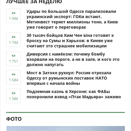
ЛУЧШЕЕ ЗА НЕДЕЛЮ
Удары по Большой Одессе парализовали
украинский экспорт: ГОКи встают,
Метинвест теряет миллионы тонн, а Киев
уже говорит о переговорах
30 тысяч бойцов Ким Чен Ына готовят к
броску на Сумы и Харьков: в Киеве уже
считают это страшнее мобилизации
Диверсия с намёком: почему бомбу
взорвали на пороге, а не в зале, и кого это
должно напугать
Мост в Затоке рухнул: Россия отрезала
Одессу от румынских поставок НАТО
впервые с начала войны
Подземная казнь в Херсоне: как ФАБы
похоронили взвод «Птах Мадьяра» заживо
ФОТО