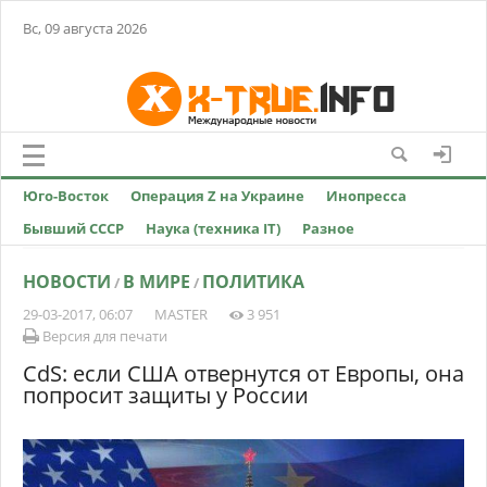
Вс, 09 августа 2026
Юго-Восток
Операция Z на Украине
Инопресса
Бывший СССР
Наука (техника IT)
Разное
НОВОСТИ
В МИРЕ
ПОЛИТИКА
/
/
29-03-2017, 06:07
MASTER
3 951
Версия для печати
CdS: если США отвернутся от Европы, она
попросит защиты у России