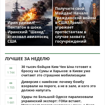
Получите свой
Майдан! Начало
гражданской войны
Иран удивил!
в США? Трамп
Пентагон в шоке.
угрожает
Иранский "Шахед"
протестантам в
атаковал авианосец
случае захвата
США
госучреждений
ЛУЧШЕЕ ЗА НЕДЕЛЮ
30 тысяч бойцов Ким Чен Ына готовят к
броску на Сумы и Харьков: в Киеве уже
считают это страшнее мобилизации
Диверсия с намёком: почему бомбу
взорвали на пороге, а не в зале, и кого это
должно напугать
Удары по Большой Одессе парализовали
украинский экспорт: ГОКи встают,