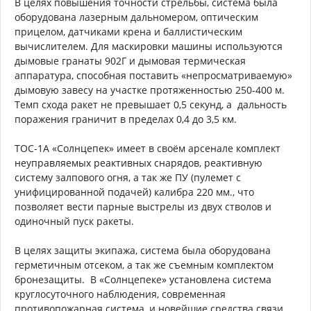
В целях повышения точности стрельбы, система была
оборудована лазерным дальномером, оптическим
прицелом, датчиками крена и баллистическим
вычислителем. Для маскировки машины используются
дымовые гранаты 902Г и дымовая термическая
аппаратура, способная поставить «непросматриваемую»
дымовую завесу на участке протяженностью 250-400 м.
Темп схода ракет не превышает 0,5 секунд, а дальность
поражения граничит в пределах 0,4 до 3,5 км.
ТОС-1А «Солнцепек» имеет в своём арсенале комплект
неуправляемых реактивных снарядов, реактивную
систему залпового огня, а так же ПУ (пулемет с
унифицированной подачей) калибра 220 мм., что
позволяет вести парные выстрелы из двух стволов и
одиночный пуск ракеты.
В целях защиты экипажа, система была оборудована
герметичным отсеком, а так же съемным комплектом
бронезащиты. В «Солнцепеке» установлена система
круглосуточного наблюдения, современная
противопожарная система, и новейшие средства связи.