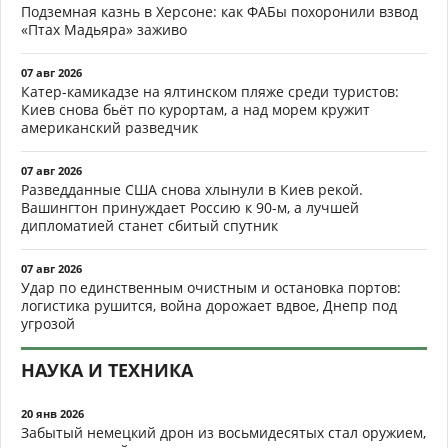
Подземная казнь в Херсоне: как ФАБы похоронили взвод
«Птах Мадьяра» заживо
07 авг 2026
Катер-камикадзе на ялтинском пляже среди туристов:
Киев снова бьёт по курортам, а над морем кружит
американский разведчик
07 авг 2026
Разведданные США снова хлынули в Киев рекой.
Вашингтон принуждает Россию к 90-м, а лучшей
дипломатией станет сбитый спутник
07 авг 2026
Удар по единственным очистным и остановка портов:
логистика рушится, война дорожает вдвое, Днепр под
угрозой
НАУКА И ТЕХНИКА
20 янв 2026
Забытый немецкий дрон из восьмидесятых стал оружием,