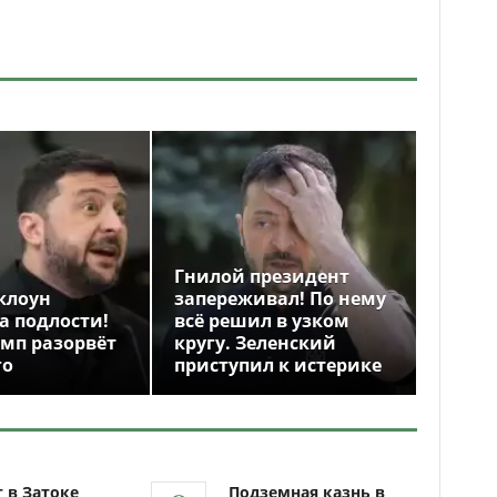
Гнилой президент
клоун
запереживал! По нему
а подлости!
всё решил в узком
амп разорвёт
кругу. Зеленский
го
приступил к истерике
 в Затоке
Подземная казнь в