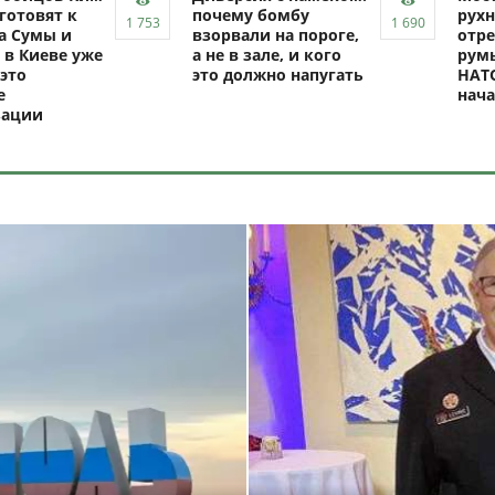
готовят к
почему бомбу
рухн
а Сумы и
взорвали на пороге,
отре
 в Киеве уже
а не в зале, и кого
рум
это
это должно напугать
НАТО
е
нач
зации