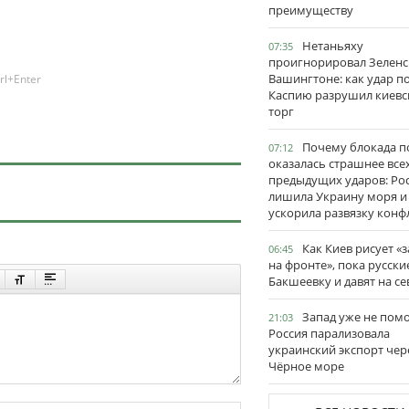
преимуществу
Нетаньяху
07:35
проигнорировал Зеленс
Вашингтоне: как удар п
rl+Enter
Каспию разрушил киевс
торг
Почему блокада п
07:12
оказалась страшнее все
предыдущих ударов: Ро
лишила Украину моря и
ускорила развязку конф
Как Киев рисует «
06:45
на фронте», пока русски
Бакшеевку и давят на се
Запад уже не пом
21:03
Россия парализовала
украинский экспорт чер
Чёрное море