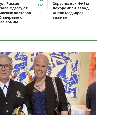
ул: Россия
Херсоне: как ФАБы
зала Одессу от
похоронили взвод
ынских поставок
«Птах Мадьяра»
 впервые с
заживо
ала войны