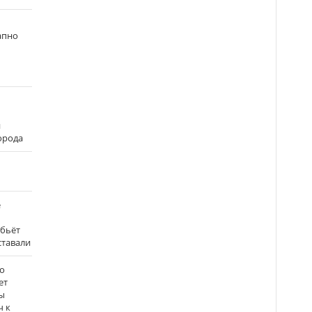
апно
и
города
е
 бьёт
ставали
о
ет
ы
ч к