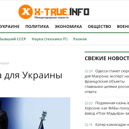
 УКРАИНЕ
ПОЛИТИКА
ЭКОНОМИКА
ОБЩЕСТВО
ВОЕН
Бывший СССР
Наука (техника IT)
Разное
СВЕЖИЕ НОВОС
ечати
Одесса станет сю
а для Украины
22:29
для Макрона: эксперт на
французские объекты
главными целями росси
ответа
Подземная казнь 
22:22
Херсоне: как ФАБы пох
взвод «Птах Мадьяра» з
Катер-камикадзе 
22:16