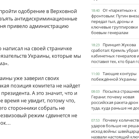
От «паркетных» к
т пройти одобрение в Верховной
18:40
фронтовым: Путин внез
изъять антидискриминационные
передал тыл, дроны и
одня привело администрацию
ключевые группировки
боевым генералам
Принцип Жукова
18:23
 написал на своей страничке
сработал: Кремль убрал
бязательств Украины, которые мы
кабинетных генералов 
поставил тех, кто брал 
ма».
Тающие контуры
11:00
раины уже заверил своих
побеждённой Украины
акая позиция комитета не найдет
Посылка страшне
08:03
президента. А это значит, что и
Герани: почему новая
 время не увидит, потому что,
российская ракета-дрон
его сторонники собрать не
туда, куда раньше не до
о безвизовый режим сдвинется не
Почему количеств
07:53
срок…
ударов больше не реша
исход войны: швейцарц
назвали настоящий клю