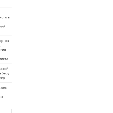
кого в
о
кий
ортов
х
ссия
ликта
застой
е берут
вер
ожет:
ез