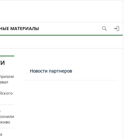
НЫЕ МАТЕРИАЛЫ
ТИ
Новости партнеров
рпризом
звал
йского
в
оронили
аживо
на