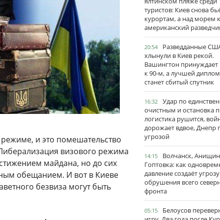
ялтинском пляже среди
туристов: Киев снова бь
курортам, а над морем 
американский разведчи
Разведданные США
20:54
хлынули в Киев рекой.
Вашингтон принуждает
к 90-м, а лучшей дипло
станет сбитый спутник
Удар по единстве
16:32
очистным и остановка п
логистика рушится, вой
дорожает вдвое, Днепр 
угрозой
 режиме, и это помешательство
 Либерализация визового режима
Волчанск, Анищин
14:15
остижением майдана, но до сих
Гоптовка: как одноврем
давление создаёт угрозу
ным обещанием. И вот в Киеве
обрушения всего север
заветного безвиза могут быть
фронта
Белоусов перевер
05:15
игру. Два года после Ку