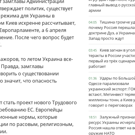
ет замглавы Администрации
главный вывод о русско
тверждает политик, существует
армии
о режима для Украины в
Тишина громче уд
ом Киев искренне рассчитывает,
04:05
почему Россия перешла
 Европарламенте, а 6 апреля
доктрине Дуэ, а Украина
ение. После чего вопрос будет
Запад просто ждут
.
Киев загнан в угол
03:45
теракты в России участи
мажоров, то летом Украина все-
первый из трёх сценари
 Правда, замглавы
работает
оворить о существовании
Удары по Большо
01:36
то значит, что опасность
Одессе парализовали
украинский экспорт: ГО
встают, Метинвест теряе
миллионы тонн, а Киев 
 стать проект нового Трудового
говорит о переговорах
требованию ЕС. Европейцы
ционные нормы, которые
Залужный признал
18:51
ресурс Украины исчерпа
ции по расовым, религиозным,
Россия нашла ответ на в
ии.
оружие НАТО