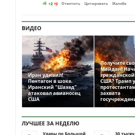
Ответить
Цитировать
Жалоба
+2
ВИДЕО
Получите св
Майдан! Нач
Иран удивил!
гражданской
Пентагон в шоке.
США? Трамп 
Иранский "Шахед"
протестантам
атаковал авианосец
захвата
США
госучрежден
ЛУЧШЕЕ ЗА НЕДЕЛЮ
Удары по Большой
30 тыся