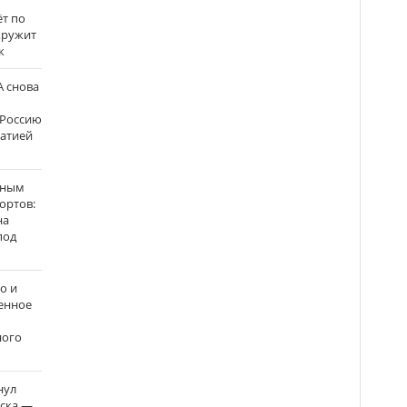
ёт по
кружит
к
 снова
 Россию
матией
нным
ортов:
на
под
о и
енное
ного
нул
рска —