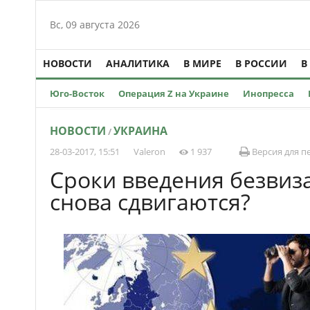
Вс, 09 августа 2026
НОВОСТИ
АНАЛИТИКА
В МИРЕ
В РОССИИ
В
Юго-Восток
Операция Z на Украине
Инопресса
НОВОСТИ
УКРАИНА
/
28-03-2017, 15:51
Valeron
1 937
Версия для п
Сроки введения безвиз
снова сдвигаются?