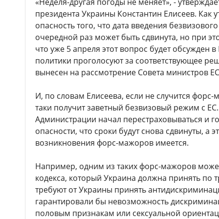
«Неделя-другая погоды не меняет», - утвержда
президента Украины Константин Елисеев. Как у
опасность того, что дата введения безвизовог
очередной раз может быть сдвинута, но при эт
что уже 5 апреля этот вопрос будет обсужден в
политики проголосуют за соответствующее реш
вынесен на рассмотрение Совета министров ЕС
И, по словам Елисеева, если не случится форс-
таки получит заветный безвизовый режим с ЕС.
Администрации начал перестраховываться и г
опасности, что сроки будут снова сдвинуты, а э
возникновения форс-мажоров имеется.
Например, одним из таких форс-мажоров может
кодекса, который Украина должна принять по 
требуют от Украины принять антидискримина
гарантировали бы невозможность дискримина
половым признакам или сексуальной ориентац