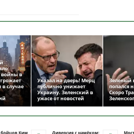
ой
ало
 войны в
угрожает
Указал на дверь! Мерц
Зеленый 
 в случае
публично унижает
попался н
Украину. Зеленский в
Скоро Тр
ий
ужасе от новостей
Зеленско
ч бойцов Ким
Диверсия с намёком:
Мост