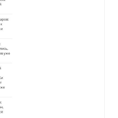
й
аров:
 к
 и
:
лись,
ев уже
й
Ки
т
уже
:
н,
сё