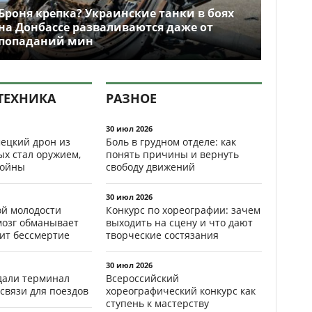
Броня крепка? Украинские танки в боях
на Донбассе разваливаются даже от
попаданий мин
ТЕХНИКА
РАЗНОЕ
30 июл 2026
ецкий дрон из
Боль в грудном отделе: как
ых стал оружием,
понять причины и вернуть
ойны
свободу движений
30 июл 2026
ой молодости
Конкурс по хореографии: зачем
мозг обманывает
выходить на сцену и что дают
рит бессмертие
творческие состязания
30 июл 2026
здали терминал
Всероссийский
связи для поездов
хореографический конкурс как
ступень к мастерству