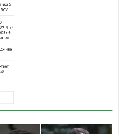
тика 5
 ВСУ
у:
Центру»
ервые
ронов
аджива
отает
ий