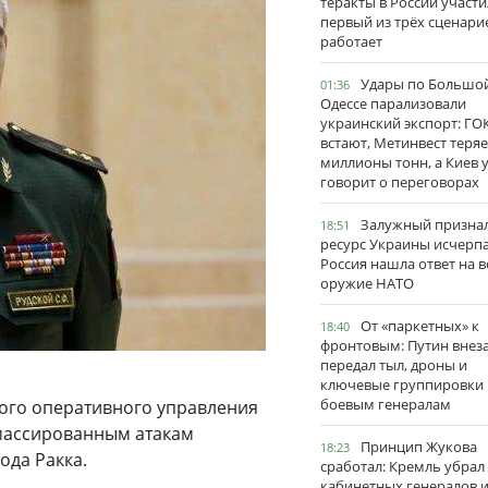
теракты в России участи
первый из трёх сценари
работает
Удары по Большо
01:36
Одессе парализовали
украинский экспорт: ГО
встают, Метинвест теряе
миллионы тонн, а Киев 
говорит о переговорах
Залужный признал
18:51
ресурс Украины исчерпа
Россия нашла ответ на в
оружие НАТО
От «паркетных» к
18:40
фронтовым: Путин внез
передал тыл, дроны и
ключевые группировки
боевым генералам
ного оперативного управления
 массированным атакам
Принцип Жукова
18:23
ода Ракка.
сработал: Кремль убрал
кабинетных генералов 