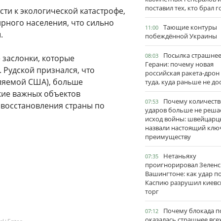
поставил тех, кто брал 
сти к экологической катастрофе,
рного населения, что сильно
Тающие контуры
11:00
.
побеждённой Украины
Посылка страшне
08:03
 заслонки, которые
Герани: почему новая
Рудской признался, что
российская ракета-дрон
ляемой США), больше
туда, куда раньше не до
кие важных объектов
Почему количеств
07:53
 восстановления страны по
ударов больше не реша
исход войны: швейцарц
назвали настоящий клю
преимуществу
Нетаньяху
07:35
проигнорировал Зеленс
Вашингтоне: как удар п
Каспию разрушил киевс
торг
Почему блокада п
07:12
оказалась страшнее все