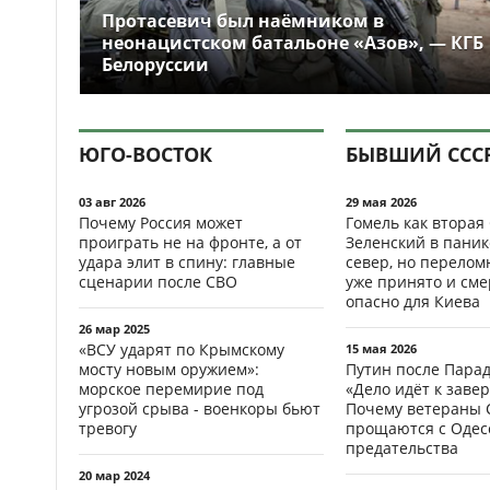
Протасевич был наёмником в
неонацистском батальоне «Азов», — КГБ
Белоруссии
ЮГО-ВОСТОК
БЫВШИЙ ССС
03 авг 2026
29 мая 2026
Почему Россия может
Гомель как вторая
проиграть не на фронте, а от
Зеленский в паник
удара элит в спину: главные
север, но перело
сценарии после СВО
уже принято и см
опасно для Киева
26 мар 2025
«ВСУ ударят по Крымскому
15 мая 2026
мосту новым оружием»:
Путин после Пара
морское перемирие под
«Дело идёт к заве
угрозой срыва - военкоры бьют
Почему ветераны 
тревогу
прощаются с Одесс
предательства
20 мар 2024