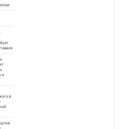
города
е
 бьёт
ставали
о
ет
ы
ч к
кого в
о
кий
ортов
х