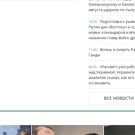
Хмельницкому и баллис
августа ударили по тылу
Подготовка к рывк
19:33
Путин дал «Востоку» и «
новых командиров и вп
назначил главу войск д
Жизнь и смерть Р
11:00
Ганди
«Рассвет» уже раб
06:05
над Украиной. Украинск
аналитик сказал, как его
остановить
ВСЕ НОВОСТИ