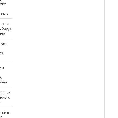
ссия
ликта
застой
е берут
вер
ожет:
ез
е и
с
иева
бовщик
вского
р
атый в
по