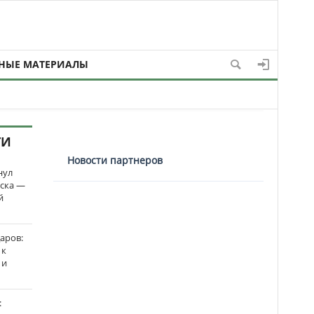
НЫЕ МАТЕРИАЛЫ
ТИ
Новости партнеров
нул
рска —
й
аров:
 к
 и
: