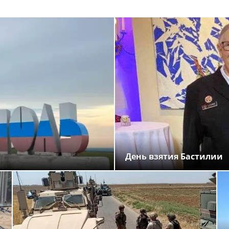
День взятия Бастилии