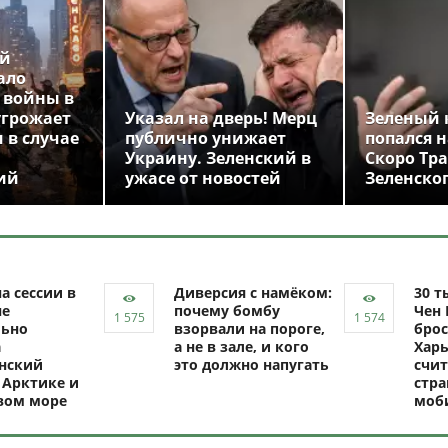
ой
ало
 войны в
угрожает
Указал на дверь! Мерц
Зеленый 
 в случае
публично унижает
попался н
Украину. Зеленский в
Скоро Тр
ий
ужасе от новостей
Зеленско
а сессии в
Диверсия с намёком:
30 т
не
почему бомбу
Чен 
ьно
взорвали на пороге,
брос
а
а не в зале, и кого
Харь
нский
это должно напугать
счит
 Арктике и
стр
вом море
моб