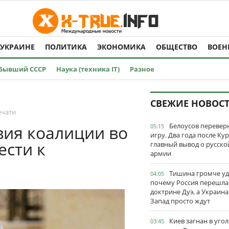
 УКРАИНЕ
ПОЛИТИКА
ЭКОНОМИКА
ОБЩЕСТВО
ВОЕН
Бывший СССР
Наука (техника IT)
Разное
СВЕЖИЕ НОВОС
ечати
Белоусов перевер
вия коалиции во
05:15
игру. Два года после Ку
ести к
главный вывод о русско
армии
Тишина громче уд
04:05
почему Россия перешла
доктрине Дуэ, а Украина
Запад просто ждут
Киев загнан в угол
03:45