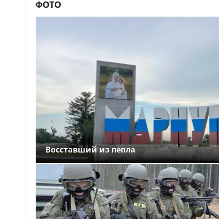
ФОТО
Восставший из пепла