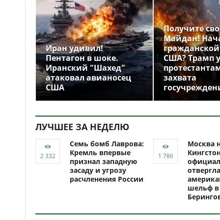
Получите св
Майдан! Нач
Иран удивил!
гражданской
Пентагон в шоке.
США? Трамп 
Иранский "Шахед"
протестантам
атаковал авианосец
захвата
США
госучрежден
ЛУЧШЕЕ ЗА НЕДЕЛЮ
Семь бомб Лаврова:
Москва н
Кремль впервые
Кингсто
признал западную
официал
засаду и угрозу
отвергл
расчленения России
америка
шельф в
Беринго