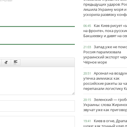
rl+Enter
предыдущих ударов: Ро
лишила Украину моря и
ускорила развязку конф
Как Киев рисует «
06:45
на фронте», пока русски
Бакшеевку и давят на се
Запад уже не пом
21:03
Россия парализовала
украинский экспорт чер
Чёрное море
Арсенал на воздух
20:51
утечка аммиака: как
российские ракеты за ча
перепахали логистику К
Зеленский — гро
20:15
Украины: слова Жирино
звучат уже как пригово
Киев в огне, Драп
19:41
шоке: как точный удар 