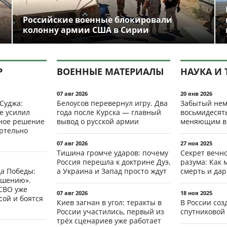
Российские военные блокировали
колонну армии США в Сирии
Р
ВОЕННЫЕ МАТЕРИАЛЫ
НАУКА И 
07 авг 2026
20 янв 2026
 Суджа:
Белоусов перевернул игру. Два
Забытый нем
е усилил
года после Курска — главный
восьмидесят
мное решение
вывод о русской армии
меняющим в
ертельно
07 авг 2026
27 ноя 2025
Тишина громче ударов: почему
Секрет вечн
Россия перешла к доктрине Дуэ,
разума: Как 
да Победы:
а Украина и Запад просто ждут
смерть и да
ршению».
СВО уже
07 авг 2026
18 ноя 2025
ой и боятся
Киев загнан в угол: теракты в
В России со
России участились, первый из
спутниковой 
трёх сценариев уже работает