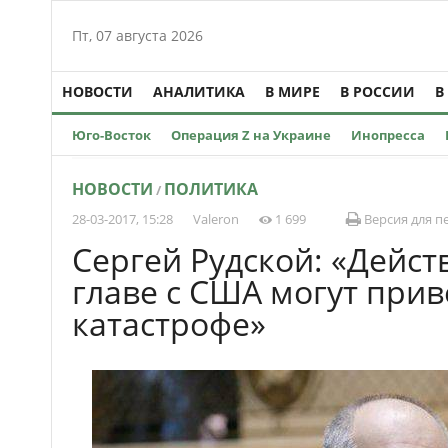
Пт, 07 августа 2026
НОВОСТИ
АНАЛИТИКА
В МИРЕ
В РОССИИ
В
Юго-Восток
Операция Z на Украине
Инопресса
НОВОСТИ
ПОЛИТИКА
/
28-03-2017, 15:28
Valeron
1 699
Версия для п
Сергей Рудской: «Дейст
главе с США могут прив
катастрофе»