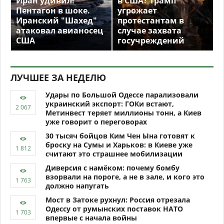
Иран удивил!
в США? Трамп
Пентагон в шоке.
угрожает
Иранский "Шахед"
протестантам в
атаковал авианосец
случае захвата
США
госучреждений
ЛУЧШЕЕ ЗА НЕДЕЛЮ
Удары по Большой Одессе парализовали
украинский экспорт: ГОКи встают,
Метинвест теряет миллионы тонн, а Киев
уже говорит о переговорах
30 тысяч бойцов Ким Чен Ына готовят к
броску на Сумы и Харьков: в Киеве уже
считают это страшнее мобилизации
Диверсия с намёком: почему бомбу
взорвали на пороге, а не в зале, и кого это
должно напугать
Мост в Затоке рухнул: Россия отрезала
Одессу от румынских поставок НАТО
впервые с начала войны