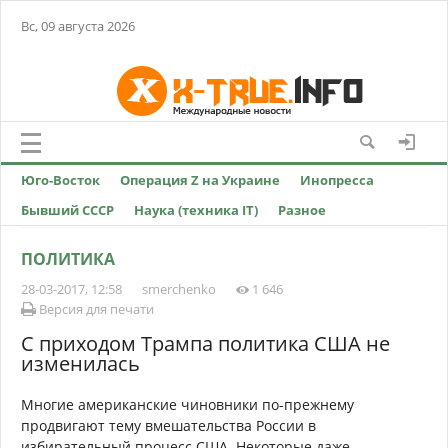
Вс, 09 августа 2026
Юго-Восток
Операция Z на Украине
Инопресса
Бывший СССР
Наука (техника IT)
Разное
ПОЛИТИКА
28-03-2017, 12:58
smerchenko
1 646
Версия для печати
С приходом Трампа политика США не
изменилась
Многие американские чиновники по-прежнему
продвигают тему вмешательства России в
избирательный процесс США. Некоторые даже