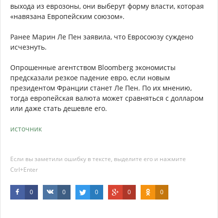
выхода из еврозоны, они выберут форму власти, которая
«навязана Европейским союзом».
Ранее Марин Ле Пен заявила, что Евросоюзу суждено
исчезнуть.
Опрошенные агентством Bloomberg экономисты
предсказали резкое падение евро, если новым
президентом Франции станет Ле Пен. По их мнению,
тогда европейская валюта может сравняться с долларом
или даже стать дешевле его.
источник
Если вы заметили ошибку в тексте, выделите его и нажмите
Ctrl+Enter
0
0
0
0
0