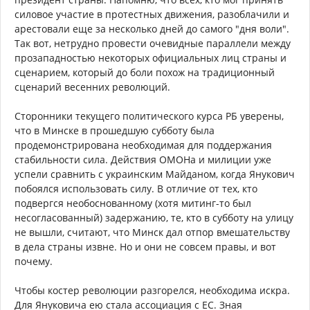
силовое участие в протестных движения, разоблачили и
арестовали еще за несколько дней до самого "дня воли".
Так вот, нетрудно провести очевидные параллели между
прозападностью некоторых официальных лиц страны и
сценарием, который до боли похож на традиционный
сценарий весенних революций.
Сторонники текущего политического курса РБ уверены,
что в Минске в прошедшую субботу была
продемонстрирована необходимая для поддержания
стабильности сила. Действия ОМОНа и милиции уже
успели сравнить с украинским Майданом, когда Янукович
побоялся использовать силу. В отличие от тех, кто
подвергся необоснованному (хотя митинг-то был
несогласованный) задержанию, те, кто в субботу на улицу
не вышли, считают, что Минск дал отпор вмешательству
в дела страны извне. Но и они не совсем правы, и вот
почему.
Чтобы костер революции разгорелся, необходима искра.
Для Януковича ею стала ассоциация с ЕС. Зная