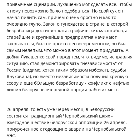
привычные сценарии, Лукашенко мог сделать все, чтобы
к нему невозможно было подобраться. Но свой сук он
начал пилить сам, причем очень яростно и как-то
очевидно глупо. Закон о тунеядстве в стране, в которой
безработица достигает катастрофических масштабов, а
старейшие и крупнейшие предприятия начинают
закрываться, был не просто несвоевременным, он был
самым нелепым, что можно в этот момент придумать. А
добил Лукашенко свой народ тем, что, видимо, исправляя
ситуацию, стал демонстрировать "независимость" от
России (видимо, хотел таким образом избежать судьбы
Януковича), но вместо независимости получил крепкую
ссору и еще бОльшую безработицу - конфликт с нефтью
лишил белорусов очередной порции рабочих мест.
26 апреля, то есть уже через месяц, в Белоруссии
состоится традиционный Чернобыльский шлях -
ежегодное шествие белорусской оппозиции 26 апреля,
приуроченное к годовщине аварии на Чернобыльской
АЭС.