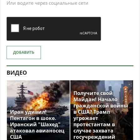
Или водите через социальные сети
ДОБАВИТЬ
ВИДЕО
Получите свой
Майдан! Начало
гражданской войны
Иран удивил!
в США? Трамп
Пентагон в шоке.
угрожает
Иранский "Шахед"
протестантам в
атаковал авианосец
случае захвата
США
госучреждений