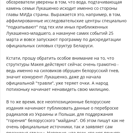
обозреватели уверены в том, что вода, подтачивающая
камень семьи Лукашенко исходит именно со стороны
главы МИДа страны. Выражается это, например, в том,
аффилированные исследовательские центры специально
"подкапывают" под тех или иных приближенных
Лукашенко-младшего, а накануне самих событий 25
марта и вовсе запускают программу по дискредитации
официальных силовых структур Беларуси.
Кстати, прошу обратить особое внимание на то, что
струтктуры Макея действуют сейчас очень грамотно -
ведь именно на силовиков обрушен белорусский гнев,
значит конкурент Лукашенко, даже до начала
официальной "травли", уже теряет очки. А народ
потихоньку начинает ненавидеть свою милицию.
В то же время, все неоппозиционные белорусские
издания начинают публиковать данные о переброске
радикалов из Украины и Польши, для поддержания
"горения" белорусского "майдана". Об этом пишут как не
очень официальные источники, так и заявляет сам
президент страны. Напомню, что всех, кто мог принять