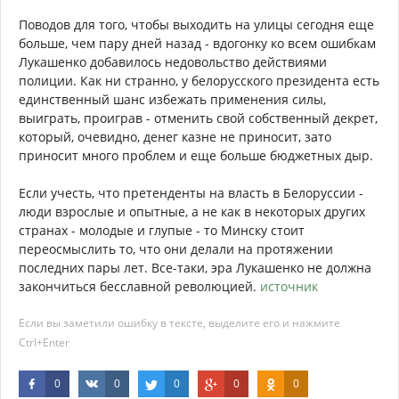
Поводов для того, чтобы выходить на улицы сегодня еще
больше, чем пару дней назад - вдогонку ко всем ошибкам
Лукашенко добавилось недовольство действиями
полиции. Как ни странно, у белорусского президента есть
единственный шанс избежать применения силы,
выиграть, проиграв - отменить свой собственный декрет,
который, очевидно, денег казне не приносит, зато
приносит много проблем и еще больше бюджетных дыр.
Если учесть, что претенденты на власть в Белоруссии -
люди взрослые и опытные, а не как в некоторых других
странах - молодые и глупые - то Минску стоит
переосмыслить то, что они делали на протяжении
последних пары лет. Все-таки, эра Лукашенко не должна
закончиться бесславной революцией.
источник
Если вы заметили ошибку в тексте, выделите его и нажмите
Ctrl+Enter
0
0
0
0
0