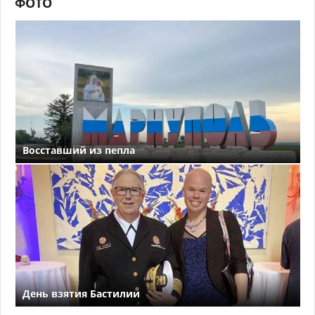
ФОТО
Восставший из пепла
День взятия Бастилии