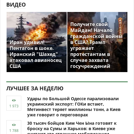
ВИДЕО
Получите свой
Майдан! Начало
гражданской войны
Иран удивил!
в США? Трамп
Пентагон в шоке.
угрожает
Иранский "Шахед"
протестантам в
атаковал авианосец
случае захвата
США
госучреждений
ЛУЧШЕЕ ЗА НЕДЕЛЮ
Удары по Большой Одессе парализовали
украинский экспорт: ГОКи встают,
Метинвест теряет миллионы тонн, а Киев
уже говорит о переговорах
30 тысяч бойцов Ким Чен Ына готовят к
броску на Сумы и Харьков: в Киеве уже
считают это страшнее мобилизации