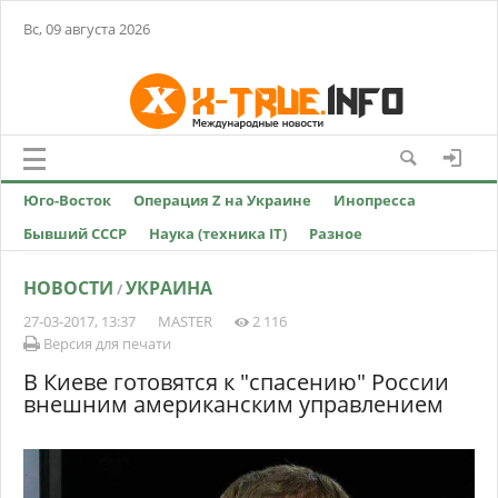
Вс, 09 августа 2026
Юго-Восток
Операция Z на Украине
Инопресса
Бывший СССР
Наука (техника IT)
Разное
НОВОСТИ
УКРАИНА
/
27-03-2017, 13:37
MASTER
2 116
Версия для печати
В Киеве готовятся к "спасению" России
внешним американским управлением