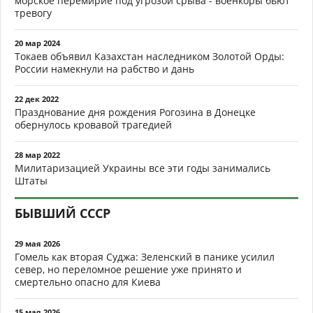
морское перемирие под угрозой срыва - военкоры бьют
тревогу
20 мар 2024
Токаев объявил Казахстан наследником Золотой Орды:
России намекнули на рабство и дань
22 дек 2022
Празднование дня рождения Рогозина в Донецке
обернулось кровавой трагедией
28 мар 2022
Милитаризацией Украины все эти годы занимались
Штаты
БЫВШИЙ СССР
29 мая 2026
Гомель как вторая Суджа: Зеленский в панике усилил
север, но переломное решение уже принято и
смертельно опасно для Киева
15 мая 2026