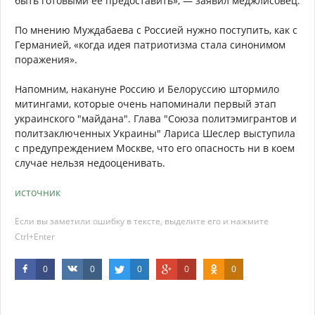
быть готовыми ее предоставить», — заявил меджлисовец.
По мнению Муждабаева с Россией нужно поступить, как с
Германией, «когда идея патриотизма стала синонимом
поражения».
Напомним, накануне Россию и Белоруссию штормило
митингами, которые очень напоминали первый этап
украинского "майдана". Глава "Союза политэмигрантов и
политзаключенных Украины" Лариса Шеслер выступила
с предупреждением Москве, что его опасность ни в коем
случае нельзя недооценивать.
источник
Если вы заметили ошибку в тексте, выделите его и нажмите
Ctrl+Enter
0
0
0
0
0