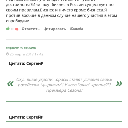
достоинства?Или шоу -бизнес в России существует по
своим правилам.Бизнес и ничего кроме бизнеса.Я
против вообще в данном случае нашего участия в этом
евроблудии.
Ответить
Цитировать
Жалоба
0
поршенко пиздец
26 марта 2017 17:42
Цитата: СергейР
Оху...вшие укропи...орасы ставят условия своим
росейским "дырявым"! У кого "очко" крепче???
Премьера Сезона!
Цитата: СергейР