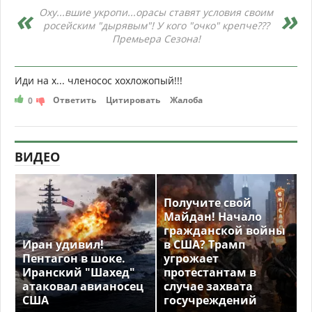
Оху...вшие укропи...орасы ставят условия своим
росейским "дырявым"! У кого "очко" крепче???
Премьера Сезона!
Иди на х... членосос хохложопый!!!
Ответить
Цитировать
Жалоба
0
ВИДЕО
Получите свой
Майдан! Начало
гражданской войны
Иран удивил!
в США? Трамп
Пентагон в шоке.
угрожает
Иранский "Шахед"
протестантам в
атаковал авианосец
случае захвата
США
госучреждений