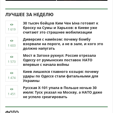
ЛУЧШЕЕ ЗА НЕДЕЛЮ
30 тысяч бойцов Ким Чен Ына готовят к
броску на Сумы и Харьков: в Киеве уже
считают это страшнее мобилизации
Диверсия с намёком: почему бомбу
взорвали на пороге, а не в зале, и кого это
должно напугать
Мост в Затоке рухнул: Россия отрезала
Одессу от румынских поставок НАТО
впервые с начала войны
Киев лишился главного козыря: почему
удары по Одессе стали фатальными для
Украины
Русская Х-101 упала в Польше ночью 30
июля: Туск указал на Москву, а НАТО даже
не успело среагировать
ФОТО