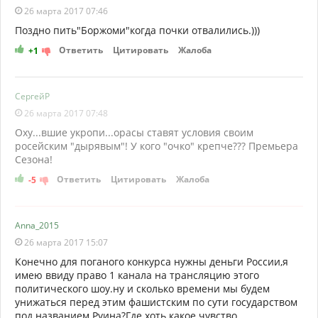
26 марта 2017 07:46
Поздно пить"Боржоми"когда почки отвалились.)))
Ответить
Цитировать
Жалоба
+1
СергейР
26 марта 2017 07:48
Оху...вшие укропи...орасы ставят условия своим
росейским "дырявым"! У кого "очко" крепче??? Премьера
Сезона!
Ответить
Цитировать
Жалоба
-5
Anna_2015
26 марта 2017 15:07
Конечно для поганого конкурса нужны деньги России,я
имею ввиду право 1 канала на трансляцию этого
политического шоу.ну и сколько времени мы будем
унижаться перед этим фашистским по сути государством
под названием Руина?Где хоть какое чувство