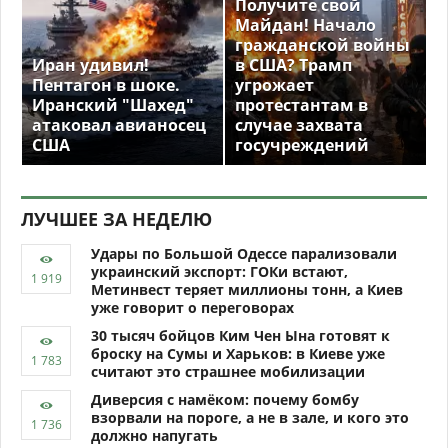
Получите свой
Майдан! Начало
гражданской войны
Иран удивил!
в США? Трамп
Пентагон в шоке.
угрожает
Иранский "Шахед"
протестантам в
атаковал авианосец
случае захвата
США
госучреждений
ЛУЧШЕЕ ЗА НЕДЕЛЮ
Удары по Большой Одессе парализовали
украинский экспорт: ГОКи встают,
Метинвест теряет миллионы тонн, а Киев
уже говорит о переговорах
30 тысяч бойцов Ким Чен Ына готовят к
броску на Сумы и Харьков: в Киеве уже
считают это страшнее мобилизации
Диверсия с намёком: почему бомбу
взорвали на пороге, а не в зале, и кого это
должно напугать