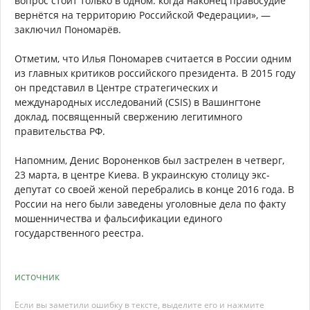
вопрос стоит только в одном: когда наконец правосудие
вернётся на территорию Российской Федерации», —
заключил Пономарёв.
Отметим, что Илья Пономарев считается в России одним
из главных критиков российского президента. В 2015 году
он представил в Центре стратегических и
международных исследований (CSIS) в Вашингтоне
доклад, посвященный свержению легитимного
правительства РФ.
Напомним, Денис Вороненков был застрелен в четверг,
23 марта, в центре Киева. В украинскую столицу экс-
депутат со своей женой перебрались в конце 2016 года. В
России на него были заведены уголовные дела по факту
мошенничества и фальсификации единого
государственного реестра.
источник
Если вы заметили ошибку в тексте, выделите его и нажмите