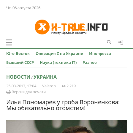
Чт, 06 августа 2026
Юго-Восток
Операция Z на Украине
Инопресса
Бывший СССР
Наука (техника IT)
Разное
НОВОСТИ
УКРАИНА
/
25-03-2017, 17:04
Valeron
2 219
Версия для печати
Илья Пономарёв у гроба Вороненкова:
Мы обязательно отомстим!