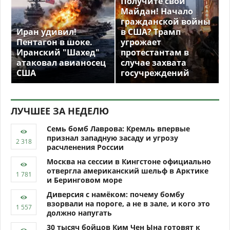
Получите свой
Майдан! Начало
гражданской войны
Иран удивил!
в США? Трамп
Пентагон в шоке.
угрожает
Иранский "Шахед"
протестантам в
атаковал авианосец
случае захвата
США
госучреждений
ЛУЧШЕЕ ЗА НЕДЕЛЮ
Семь бомб Лаврова: Кремль впервые
признал западную засаду и угрозу
расчленения России
Москва на сессии в Кингстоне официально
отвергла американский шельф в Арктике
и Беринговом море
Диверсия с намёком: почему бомбу
взорвали на пороге, а не в зале, и кого это
должно напугать
30 тысяч бойцов Ким Чен Ына готовят к