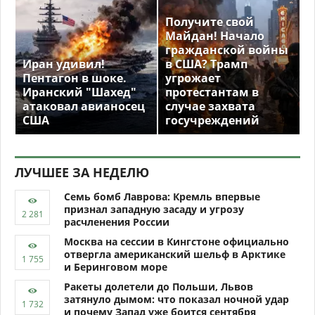
Получите свой
Майдан! Начало
гражданской войны
Иран удивил!
в США? Трамп
Пентагон в шоке.
угрожает
Иранский "Шахед"
протестантам в
атаковал авианосец
случае захвата
США
госучреждений
ЛУЧШЕЕ ЗА НЕДЕЛЮ
Семь бомб Лаврова: Кремль впервые
признал западную засаду и угрозу
расчленения России
Москва на сессии в Кингстоне официально
отвергла американский шельф в Арктике
и Беринговом море
Ракеты долетели до Польши, Львов
затянуло дымом: что показал ночной удар
и почему Запад уже боится сентября