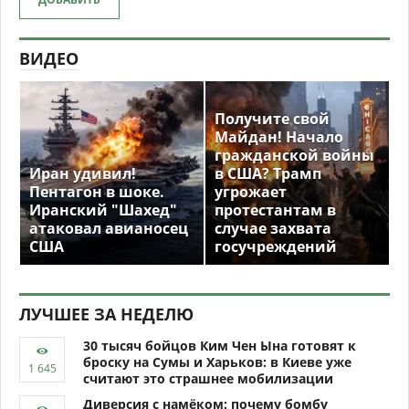
ВИДЕО
Получите свой
Майдан! Начало
гражданской войны
Иран удивил!
в США? Трамп
Пентагон в шоке.
угрожает
Иранский "Шахед"
протестантам в
атаковал авианосец
случае захвата
США
госучреждений
ЛУЧШЕЕ ЗА НЕДЕЛЮ
30 тысяч бойцов Ким Чен Ына готовят к
броску на Сумы и Харьков: в Киеве уже
считают это страшнее мобилизации
Диверсия с намёком: почему бомбу