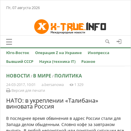
Пт, 07 августа 2026
Юго-Восток
Операция Z на Украине
Инопресса
Бывший СССР
Наука (техника IT)
Разное
НОВОСТИ
В МИРЕ
ПОЛИТИКА
/
/
24-03-2017, 10:01
a.bersanowa
1 329
Версия для печати
НАТО: в укреплении «Талибана»
виновата Россия
В последнее время обвинения в адрес России стали для
Запада делом обыденным. Словно кофе за завтраком
выпить. В любой непонятной или понятной ситуации все