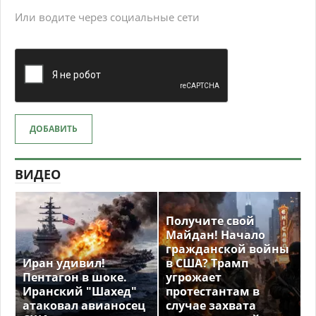
Или водите через социальные сети
ДОБАВИТЬ
ВИДЕО
Получите свой
Майдан! Начало
гражданской войны
Иран удивил!
в США? Трамп
Пентагон в шоке.
угрожает
Иранский "Шахед"
протестантам в
атаковал авианосец
случае захвата