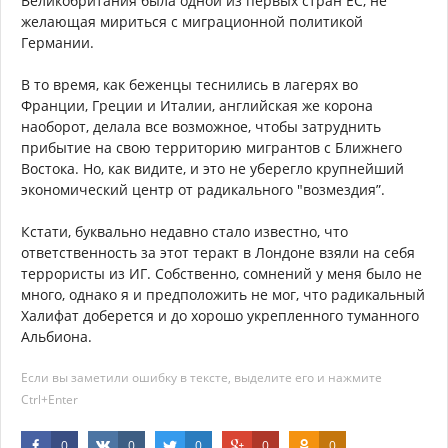
Великобритания была одной из первых стран ЕС, не
желающая мириться с миграционной политикой
Германии.
В то время, как беженцы теснились в лагерях во
Франции, Греции и Италии, английская же корона
наоборот, делала все возможное, чтобы затруднить
прибытие на свою территорию мигрантов с Ближнего
Востока. Но, как видите, и это не уберегло крупнейший
экономический центр от радикального "возмездия”.
Кстати, буквально недавно стало известно, что
ответственность за этот теракт в Лондоне взяли на себя
террористы из ИГ. Собственно, сомнений у меня было не
много, однако я и предположить не мог, что радикальный
Халифат доберется и до хорошо укрепленного туманного
Альбиона.
Если вы заметили ошибку в тексте, выделите его и нажмите
Ctrl+Enter
0
0
0
0
0