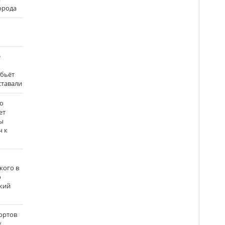
города
е
 бьёт
ставали
о
ет
ы
ч к
кого в
о
кий
ортов
х