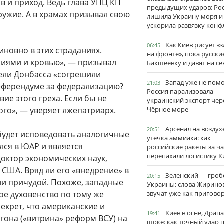
ов и приход. Ведь глава УПЦ КП
предыдущих ударов: Ро
ружие. А в храмах призывал свою
лишила Украину моря и
ускорила развязку конф
Как Киев рисует «
06:45
иновно в этих страданиях.
на фронте», пока русски
ниями и кровью», — призывал
Бакшеевку и давят на се
тели Донбасса «согрешили
Запад уже не пом
21:03
еферендуме за федерализацию?
Россия парализовала
вие этого греха. Если бы не
украинский экспорт чер
ого», — уверяет лжепатриарх.
Чёрное море
Арсенал на воздух
20:51
будет исповедовать аналогичные
утечка аммиака: как
ился в ЮАР и является
российские ракеты за ча
перепахали логистику К
октор экономических наук,
США. Вряд ли его «внедрение» в
Зеленский — гро
20:15
ли причудой. Похоже, западные
Украины: слова Жирино
е духовенство по тому же
звучат уже как пригово
екрет, что американские и
Киев в огне, Драп
19:41
игона («витрина» реформ ВСУ) на
шоке: как точный удар 