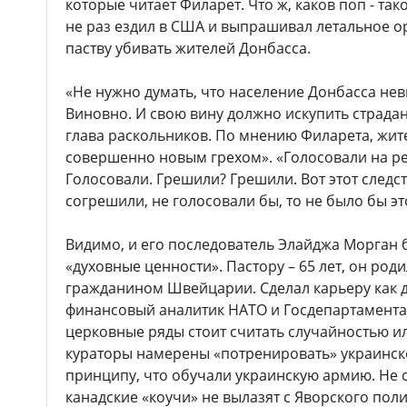
которые читает Филарет. Что ж, каков поп - так
не раз ездил в США и выпрашивал летальное о
паству убивать жителей Донбасса.
«Не нужно думать, что население Донбасса нев
Виновно. И свою вину должно искупить страда
глава раскольников. По мнению Филарета, жи
совершенно новым грехом». «Голосовали на р
Голосовали. Грешили? Грешили. Вот этот следст
согрешили, не голосовали бы, то не было бы эт
Видимо, и его последователь Элайджа Морган 
«духовные ценности». Пастору – 65 лет, он род
гражданином Швейцарии. Сделал карьеру как д
финансовый аналитик НАТО и Госдепартамента 
церковные ряды стоит считать случайностью и
кураторы намерены «потренировать» украинско
принципу, что обучали украинскую армию. Не с
канадские «коучи» не вылазят с Яворского пол