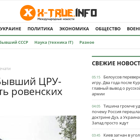
 УКРАИНЕ
ПОЛИТИКА
ЭКОНОМИКА
ОБЩЕСТВО
ВОЕН
Бывший СССР
Наука (техника IT)
Разное
СВЕЖИЕ НОВОС
ечати
Белоусов перевер
Бывший ЦРУ-
05:15
игру. Два года после Ку
ть ровенских
главный вывод о русско
армии
Тишина громче уд
04:05
почему Россия перешла
доктрине Дуэ, а Украина
Запад просто ждут
Киев загнан в угол
03:45