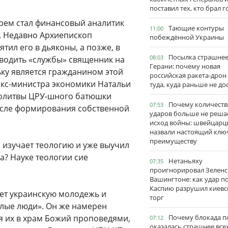
поставил тех, кто брал 
ырем стал финансовый аналитик
Тающие контуры
11:00
. Недавно Архиепископ
побеждённой Украины
ил его в дьяконы, а позже, в
Посылка страшне
08:03
оводить «службы» священник на
Герани: почему новая
ку является гражданином этой
российская ракета-дрон
 экс-министра экономики Натальи
туда, куда раньше не до
 молитвы ЦРУ-шного батюшки
Почему количеств
07:53
осле формирования собственной
ударов больше не реша
исход войны: швейцарц
назвали настоящий клю
преимуществу
 изучает теологию и уже выучил
ка? Науке теологии сие
Нетаньяху
07:35
проигнорировал Зеленс
Вашингтоне: как удар п
Каспию разрушил киевс
ет украинскую молодежь и
торг
илые люди». Он же намерен
я их в храм Божий проповедями,
Почему блокада п
07:12
оказалась страшнее все