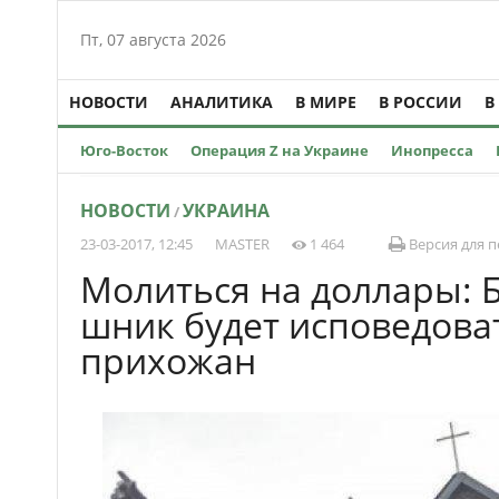
Пт, 07 августа 2026
НОВОСТИ
АНАЛИТИКА
В МИРЕ
В РОССИИ
В
Юго-Восток
Операция Z на Украине
Инопресса
НОВОСТИ
УКРАИНА
/
23-03-2017, 12:45
MASTER
1 464
Версия для п
Молиться на доллары: 
шник будет исповедова
прихожан