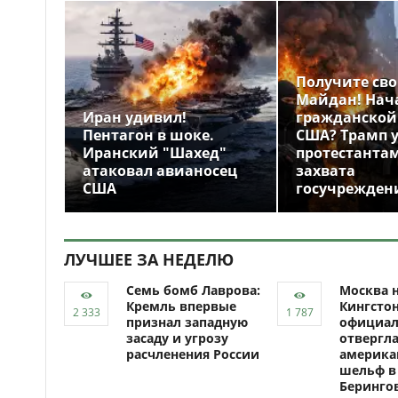
Получите св
Майдан! Нач
Иран удивил!
гражданской
Пентагон в шоке.
США? Трамп 
Иранский "Шахед"
протестантам
атаковал авианосец
захвата
США
госучрежден
ЛУЧШЕЕ ЗА НЕДЕЛЮ
Семь бомб Лаврова:
Москва н
Кремль впервые
Кингсто
признал западную
официал
засаду и угрозу
отвергл
расчленения России
америка
шельф в
Беринго