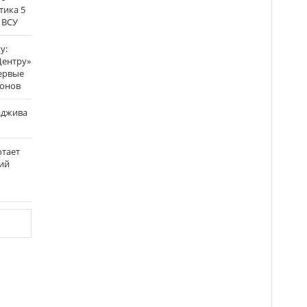
тика 5
 ВСУ
у:
Центру»
ервые
ронов
аджива
отает
ий