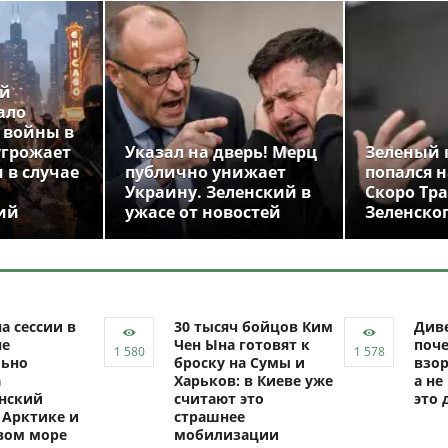
ой
ало
 войны в
угрожает
Указал на дверь! Мерц
Зеленый 
 в случае
публично унижает
попался н
Украину. Зеленский в
Скоро Тр
ий
ужасе от новостей
Зеленско
а сессии в
30 тысяч бойцов Ким
Диве
не
Чен Ына готовят к
поч
ьно
броску на Сумы и
взор
а
Харьков: в Киеве уже
а не
нский
считают это
это 
 Арктике и
страшнее
вом море
мобилизации