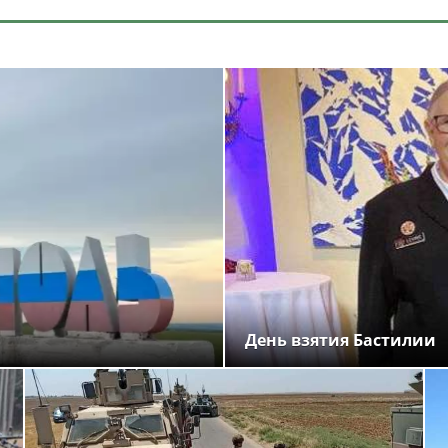
День взятия Бастилии