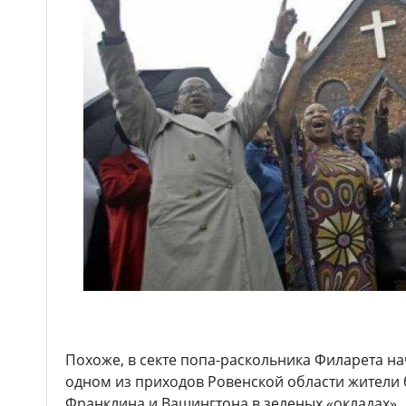
Похоже, в секте попа-раскольника Филарета на
одном из приходов Ровенской области жители 
Франклина и Вашингтона в зеленых «окладах».