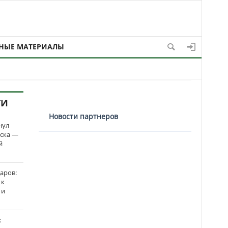
НЫЕ МАТЕРИАЛЫ
ТИ
Новости партнеров
нул
рска —
й
аров:
 к
 и
: