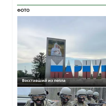
ФОТО
Восставший из пепла