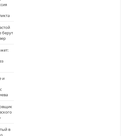
ссия
ликта
застой
е берут
вер
ожет:
ез
е и
с
иева
бовщик
вского
р
атый в
по