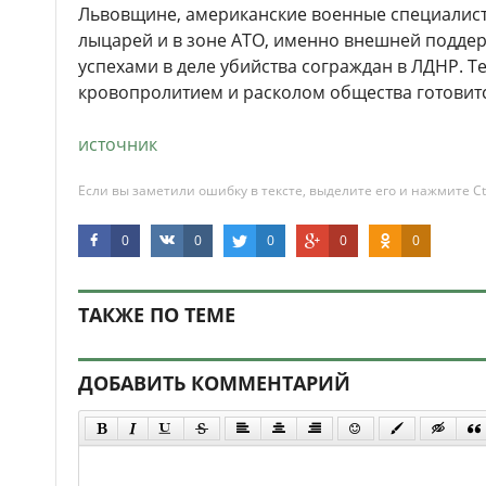
Львовщине, американские военные специалис
лыцарей и в зоне АТО, именно внешней подде
успехами в деле убийства сограждан в ЛДНР. Т
кровопролитием и расколом общества готовитс
источник
Если вы заметили ошибку в тексте, выделите его и нажмите Ct
0
0
0
0
0
ТАКЖЕ ПО ТЕМЕ
ДОБАВИТЬ КОММЕНТАРИЙ