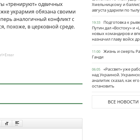
ты «тренируют» одвичных
Хмельницкому и баллис
августа ударили по тылу
ржке укрармия обязана своими
еперь аналогичный конфликт с
Подготовка к рывк
19:33
я, похоже, в церковной среде.
Путин дал «Востоку» и «
новых командиров и вп
назначил главу войск д
Жизнь и смерть Р
11:00
rl+Enter
Ганди
«Рассвет» уже раб
06:05
над Украиной. Украинск
аналитик сказал, как его
остановить
ВСЕ НОВОСТИ