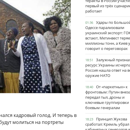
теракты в России участи
первый из трёх сценари
работает
Удары по Большо
01:36
Одессе парализовали
украинский экспорт: ГО
встают, Метинвест теряе
миллионы тонн, а Киев 
говорит о переговорах
Залужный признал
18:51
ресурс Украины исчерпа
Россия нашла ответ на в
оружие НАТО
От «паркетных» к
18:40
фронтовым: Путин внез
передал тыл, дроны и
ключевые группировки
боевым генералам
чался кадровый голод. И теперь в
Принцип Жукова
18:23
будут молиться на портреты
сработал: Кремль убрал
кабинетных генералов 