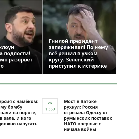
Гнилой президент
клоун
запереживал! По нему
а подлости!
всё решил в узком
амп разорвёт
кругу. Зеленский
го
приступил к истерике
рсия с намёком:
Мост в Затоке
ему бомбу
рухнул: Россия
вали на пороге,
отрезала Одессу от
 в зале, и кого
румынских поставок
должно напугать
НАТО впервые с
начала войны