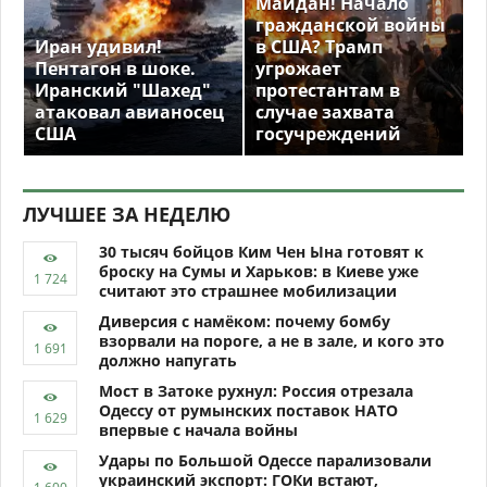
Майдан! Начало
гражданской войны
Иран удивил!
в США? Трамп
Пентагон в шоке.
угрожает
Иранский "Шахед"
протестантам в
атаковал авианосец
случае захвата
США
госучреждений
ЛУЧШЕЕ ЗА НЕДЕЛЮ
30 тысяч бойцов Ким Чен Ына готовят к
броску на Сумы и Харьков: в Киеве уже
считают это страшнее мобилизации
Диверсия с намёком: почему бомбу
взорвали на пороге, а не в зале, и кого это
должно напугать
Мост в Затоке рухнул: Россия отрезала
Одессу от румынских поставок НАТО
впервые с начала войны
Удары по Большой Одессе парализовали
украинский экспорт: ГОКи встают,