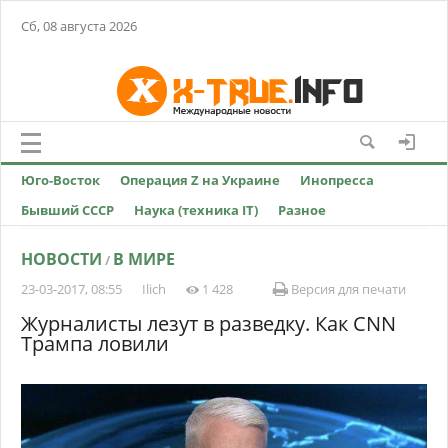
Сб, 08 августа 2026
Юго-Восток
Операция Z на Украине
Инопресса
Бывший СССР
Наука (техника IT)
Разное
НОВОСТИ
В МИРЕ
/
23-03-2017, 08:55
Ilich
1 428
Версия для печати
Журналисты лезут в разведку. Как CNN
Трампа ловили