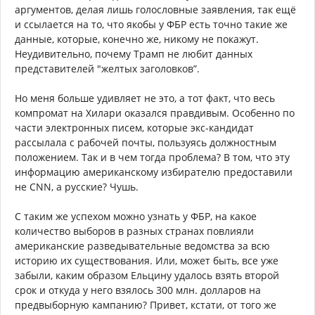
аргументов, делая лишь голословные заявления, так ещё
и ссылается на то, что якобы у ФБР есть точно такие же
данные, которые, конечно же, никому не покажут.
Неудивительно, почему Трамп не любит данных
представителей "желтых заголовков”.
Но меня больше удивляет не это, а тот факт, что весь
компромат на Хилари оказался правдивым. Особенно по
части электронных писем, которые экс-кандидат
рассылала с рабочей почты, пользуясь должностным
положением. Так и в чем тогда проблема? В том, что эту
информацию американскому избирателю предоставили
не CNN, а русские? Чушь.
С таким же успехом можно узнать у ФБР, на какое
количество выборов в разных странах повлияли
американские разведывательные ведомства за всю
историю их существования. Или, может быть, все уже
забыли, каким образом Ельцину удалось взять второй
срок и откуда у него взялось 300 млн. долларов на
предвыборную кампанию? Привет, кстати, от того же