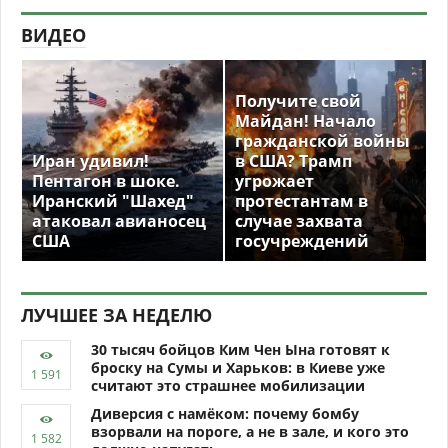
ВИДЕО
Получите свой
Майдан! Начало
гражданской войны
Иран удивил!
в США? Трамп
Пентагон в шоке.
угрожает
Иранский "Шахед"
протестантам в
атаковал авианосец
случае захвата
США
госучреждений
ЛУЧШЕЕ ЗА НЕДЕЛЮ
30 тысяч бойцов Ким Чен Ына готовят к
броску на Сумы и Харьков: в Киеве уже
считают это страшнее мобилизации
Диверсия с намёком: почему бомбу
взорвали на пороге, а не в зале, и кого это