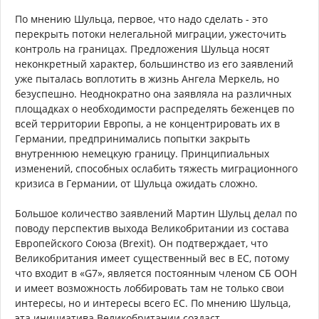
По мнению Шульца, первое, что надо сделать - это
перекрыть потоки нелегальной миграции, ужесточить
контроль на границах. Предложения Шульца носят
неконкретный характер, большинство из его заявлений
уже пыталась воплотить в жизнь Ангела Меркель, но
безуспешно. Неоднократно она заявляла на различных
площадках о необходимости распределять беженцев по
всей территории Европы, а не концентрировать их в
Германии, предпринимались попытки закрыть
внутреннюю немецкую границу. Принципиальных
изменений, способных ослабить тяжесть миграционного
кризиса в Германии, от Шульца ожидать сложно.
Большое количество заявлений Мартин Шульц делал по
поводу перспектив выхода Великобритании из состава
Европейского Союза (Brexit). Он подтверждает, что
Великобритания имеет существенный вес в ЕС, потому
что входит в «G7», является постоянным членом СБ ООН
и имеет возможность лоббировать там не только свои
интересы, но и интересы всего ЕС. По мнению Шульца,
эта инициатива Великобритании создаст