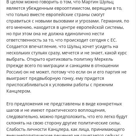
В целом можно говорить о том, что Мартин Шульц
является убежденным еврооптимистом, верящим в то,
что только вместе европейские страны смогут
справиться с новыми вызовами и угрозами. Германия, по
его мнению, находится в центре европейской системы,
но при этом она не должна единолично нести
ответственность за то, что происходит сегодня с ЕС.
Создается впечатление, что Шульц хочет усидеть на
нескольких стульях сразу, мечется и не знает, какой курс
выбрать. Открыто критиковать политику Меркель
(прежде всего по миграции и санкциям в отношении
России) он не может, потому что если он и его партия не
выиграют предвыборную гонку, ему придется
приспосабливаться к условиям работы с прежним
Канцлером.
Его предложения не представлены в виде конкретных
шагов и не имеют практического воплощения,
следовательно, можно предположить, что его легко будут
склонять на свою сторону другие политические силы.
Слабость личности Канцлера, как лица, принимающего
внешнеполитические решения не сочетается сейчас с