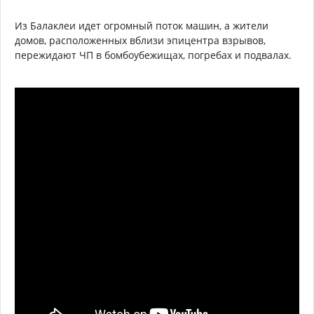
Из Балаклеи идет огромный поток машин, а жители
домов, расположенных вблизи эпицентра взрывов,
пережидают ЧП в бомбоубежищах, погребах и подвалах.