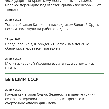
«ВСУ ударят по Крымскому мосту новым оружием»:
морское перемирие под угрозой срыва - военкоры бьют
тревогу
20 мар 2024
Токаев объявил Казахстан наследником Золотой Орды:
России намекнули на рабство и дань
22 дек 2022
Празднование дня рождения Рогозина в Донецке
обернулось кровавой трагедией
28 мар 2022
Милитаризацией Украины все эти годы занимались
Штаты
БЫВШИЙ СССР
29 мая 2026
Гомель как вторая Суджа: Зеленский в панике усилил
север, но переломное решение уже принято и
смертельно опасно для Киева