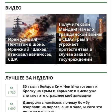
ВИДЕО
Получите свой
Майдан! Начало
гражданской войны
Иран удивил!
в США? Трамп
Пентагон в шоке.
угрожает
Иранский "Шахед"
протестантам в
атаковал авианосец
случае захвата
США
госучреждений
ЛУЧШЕЕ ЗА НЕДЕЛЮ
30 тысяч бойцов Ким Чен Ына готовят к
броску на Сумы и Харьков: в Киеве уже
считают это страшнее мобилизации
Диверсия с намёком: почему бомбу
взорвали на пороге, а не в зале, и кого это
должно напугать