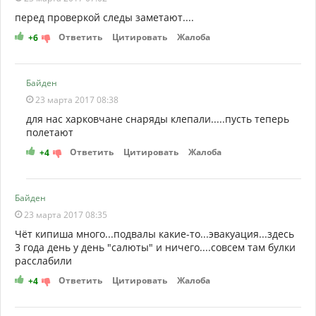
перед проверкой следы заметают....
Ответить
Цитировать
Жалоба
+6
Байден
23 марта 2017 08:38
для нас харковчане снаряды клепали.....пусть теперь
полетают
Ответить
Цитировать
Жалоба
+4
Байден
23 марта 2017 08:35
Чёт кипиша много...подвалы какие-то...эвакуация...здесь
3 года день у день "салюты" и ничего....совсем там булки
расслабили
Ответить
Цитировать
Жалоба
+4