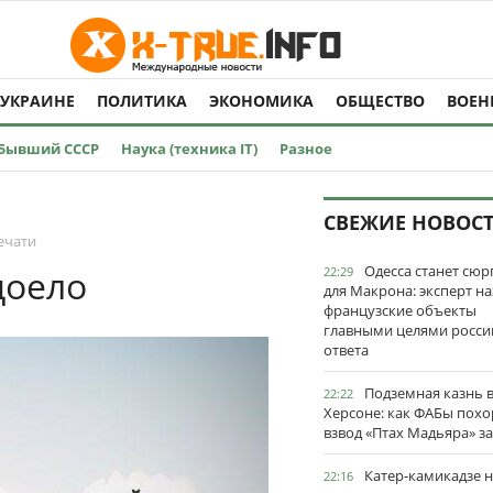
 УКРАИНЕ
ПОЛИТИКА
ЭКОНОМИКА
ОБЩЕСТВО
ВОЕН
Бывший СССР
Наука (техника IT)
Разное
СВЕЖИЕ НОВОС
ечати
Одесса станет сю
доело
22:29
для Макрона: эксперт на
французские объекты
главными целями росси
ответа
Подземная казнь 
22:22
Херсоне: как ФАБы пох
взвод «Птах Мадьяра» з
Катер-камикадзе 
22:16