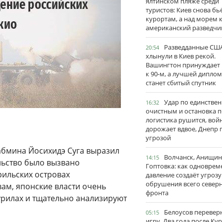
ялтинском пляже среди
туристов: Киев снова бь
курортам, а над морем 
американский разведчи
Разведданные США
20:54
хлынули в Киев рекой.
Вашингтон принуждает
к 90-м, а лучшей дипло
станет сбитый спутник
Удар по единстве
16:32
очистным и остановка п
логистика рушится, вой
дорожает вдвое, Днепр 
угрозой
абмина Йосихидэ Суга выразил
Волчанск, Анищин
14:15
льство было вызвано
Гоптовка: как одноврем
рильских островах
давление создаёт угрозу
обрушения всего север
ам, японские власти очень
фронта
урилах и тщательно анализируют
Белоусов перевер
05:15
игру. Два года после Ку