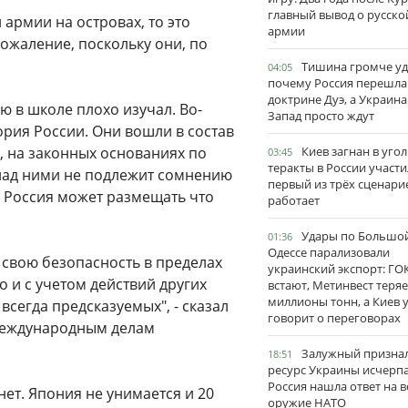
главный вывод о русско
 армии на островах, то это
армии
ожаление, поскольку они, по
Тишина громче уд
04:05
почему Россия перешла
доктрине Дуэ, а Украина
ию в школе плохо изучал. Во-
Запад просто ждут
ория России. Они вошли в состав
, на законных основаниях по
Киев загнан в угол
03:45
теракты в России участи
 над ними не подлежит сомнению
первый из трёх сценари
и Россия может размещать что
работает
Удары по Большо
01:36
Одессе парализовали
 свою безопасность в пределах
украинский экспорт: ГО
о и с учетом действий других
встают, Метинвест теряе
миллионы тонн, а Киев 
всегда предсказуемых", - сказал
говорит о переговорах
международным делам
Залужный признал
18:51
ресурс Украины исчерпа
Россия нашла ответ на в
нет. Япония не унимается и 20
оружие НАТО