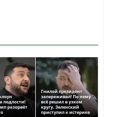
Гнилой президент
клоун
запереживал! По нему
а подлости!
всё решил в узком
амп разорвёт
кругу. Зеленский
го
приступил к истерике