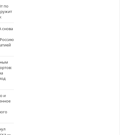
ёт по
кружит
к
 снова
 Россию
матией
нным
ортов:
на
под
о и
енное
ного
нул
рска —