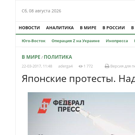
Сб, 08 августа 2026
НОВОСТИ
АНАЛИТИКА
В МИРЕ
В РОССИИ
В
Юго-Восток
Операция Z на Украине
Инопресса
В МИРЕ
ПОЛИТИКА
/
22-03-2017, 11:48
aderga4
1 772
Версия для п
Японские протесты. На