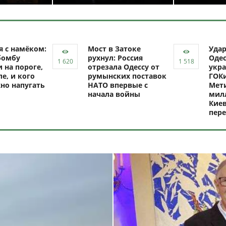
я с намёком:
Мост в Затоке
Уда
бомбу
рухнул: Россия
Одес
 на пороге,
отрезала Одессу от
укра
ле, и кого
румынских поставок
ГОКи
но напугать
НАТО впервые с
Мети
начала войны
милл
Киев
пере