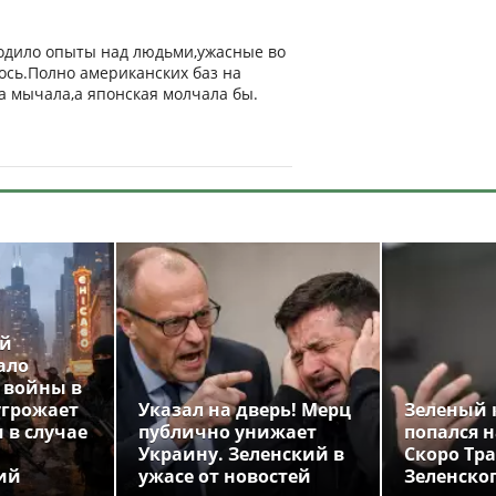
одило опыты над людьми,ужасные во
ось.Полно американских баз на
а мычала,а японская молчала бы.
ой
ало
 войны в
угрожает
Указал на дверь! Мерц
Зеленый 
 в случае
публично унижает
попался н
Украину. Зеленский в
Скоро Тр
ий
ужасе от новостей
Зеленско