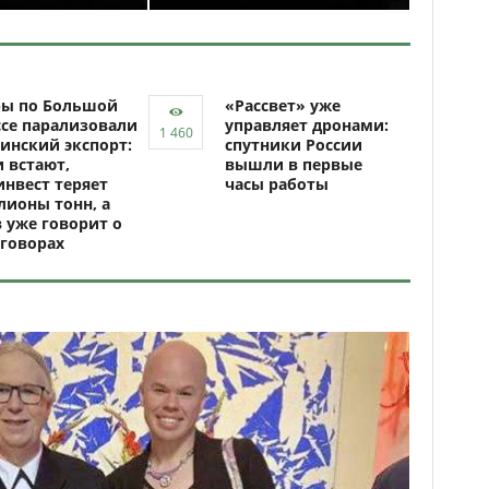
ры по Большой
«Рассвет» уже
се парализовали
управляет дронами:
инский экспорт:
спутники России
 встают,
вышли в первые
нвест теряет
часы работы
ионы тонн, а
 уже говорит о
говорах