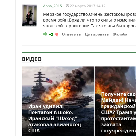
Anna_2015
22 марта 2017 14:12
Мерзкое государство.Очень жестокое.Пров
время войн.Вряд ли что то сильно изменил
японской территории.Так что чья бы коров
Ответить
Цитировать
Жалоба
+2
ВИДЕО
Получите св
Майдан! Нач
Иран удивил!
гражданской
Пентагон в шоке.
США? Трамп 
Иранский "Шахед"
протестантам
атаковал авианосец
захвата
США
госучрежден