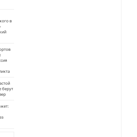
кого в
о
кий
ортов
х
ссия
ликта
застой
е берут
вер
ожет:
ез