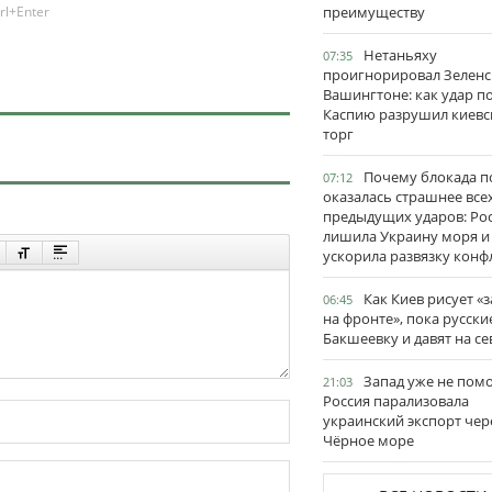
rl+Enter
преимуществу
Нетаньяху
07:35
проигнорировал Зеленс
Вашингтоне: как удар п
Каспию разрушил киевс
торг
Почему блокада п
07:12
оказалась страшнее все
предыдущих ударов: Ро
лишила Украину моря и
ускорила развязку конф
Как Киев рисует «
06:45
на фронте», пока русски
Бакшеевку и давят на се
Запад уже не пом
21:03
Россия парализовала
украинский экспорт чер
Чёрное море