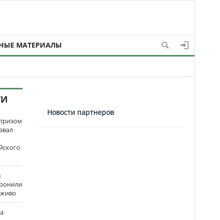
НЫЕ МАТЕРИАЛЫ
ТИ
Новости партнеров
рпризом
звал
йского
в
оронили
аживо
на