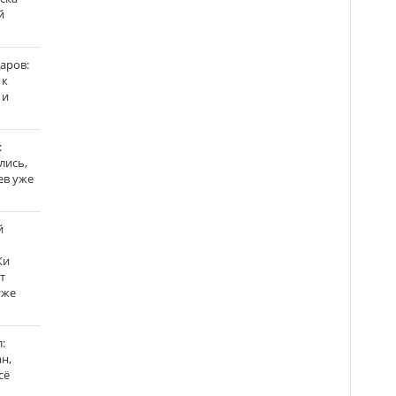
й
аров:
 к
 и
:
лись,
ев уже
й
Ки
т
уже
:
н,
сё