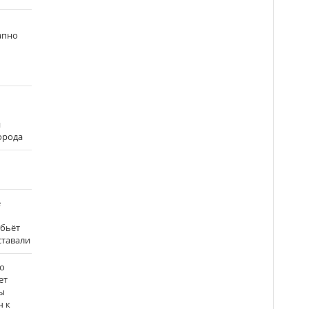
апно
и
города
е
 бьёт
ставали
о
ет
ы
ч к