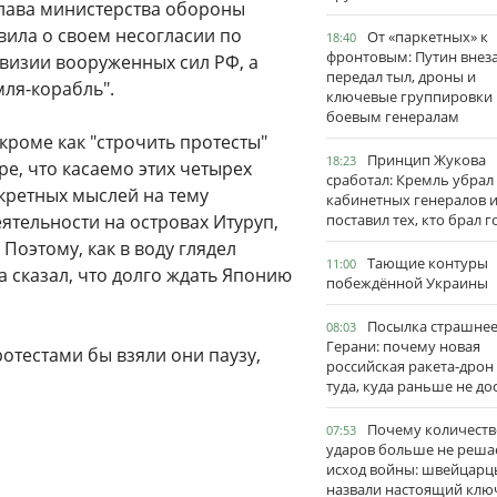
глава министерства обороны
ила о своем несогласии по
От «паркетных» к
18:40
фронтовым: Путин внез
визии вооруженных сил РФ, а
передал тыл, дроны и
мля-корабль".
ключевые группировки
боевым генералам
кроме как "строчить протесты"
Принцип Жукова
18:23
ре, что касаемо этих четырех
сработал: Кремль убрал
нкретных мыслей на тему
кабинетных генералов 
ятельности на островах Итуруп,
поставил тех, кто брал 
Поэтому, как в воду глядел
Тающие контуры
11:00
 сказал, что долго ждать Японию
побеждённой Украины
Посылка страшне
08:03
Герани: почему новая
протестами бы взяли они паузу,
российская ракета-дрон
туда, куда раньше не до
Почему количеств
07:53
ударов больше не реша
исход войны: швейцарц
назвали настоящий клю