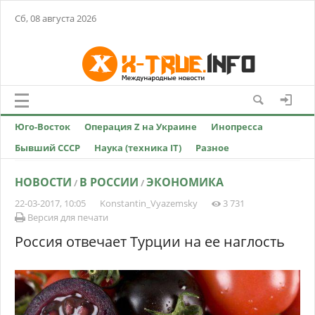
Сб, 08 августа 2026
Юго-Восток
Операция Z на Украине
Инопресса
Бывший СССР
Наука (техника IT)
Разное
НОВОСТИ
В РОССИИ
ЭКОНОМИКА
/
/
22-03-2017, 10:05
Konstantin_Vyazemsky
3 731
Версия для печати
Россия отвечает Турции на ее наглость