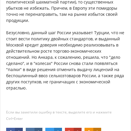
политической шахматной партии), то существенных
убытков не избежать. Причем, в Европу эти помидоры
точно не перенаправить, там на рынке избыток своей
продукции.
Безусловно, данный шаг России указывает Турции, что не
стоит вести политику двойных стандартов, и выданный
Москвой кредит доверия необходимо реализовывать в
действительном росте торгово-экономических
отношений. Но Анкара, к сожалению, решила, что "дело
сделано", и в "колесах" России снова стали появляться
"палки" в виде решения отменить выдачу лицензий на
беспошлинный ввоз сельхозтоваров России, а также ряда
других поступков, не граничащих с экономической
отраслью.
Если вы заметили ошибку в тексте, выделите его и нажмите
Ctrl+Enter