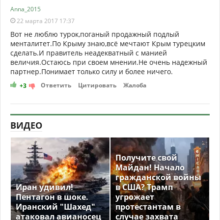
Anna_2015
22 марта 2017 17:37
Вот не люблю турок,поганый продажный подлый
менталитет.По Крыму знаю,всё мечтают Крым турецким
сделать.И правитель неадекватный с манией
величия.Остаюсь при своем мнении.Не очень надежный
партнер.Понимает только силу и более ничего.
Ответить
Цитировать
Жалоба
+3
ВИДЕО
Получите свой
Майдан! Начало
гражданской войны
Иран удивил!
в США? Трамп
Пентагон в шоке.
угрожает
Иранский "Шахед"
протестантам в
атаковал авианосец
случае захвата