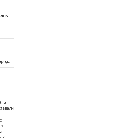
апно
и
города
е
 бьёт
ставали
о
ет
ы
ч к