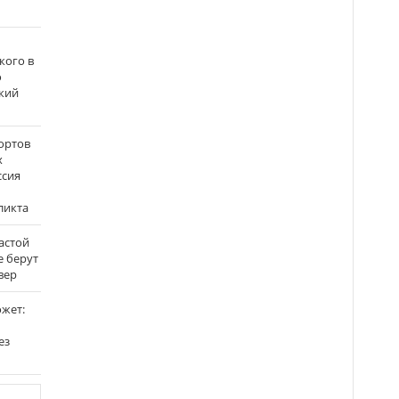
кого в
о
кий
ортов
х
ссия
ликта
застой
е берут
вер
ожет:
ез