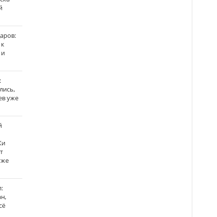
й
аров:
 к
 и
:
лись,
ев уже
й
Ки
т
уже
:
н,
сё