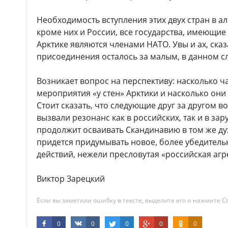
Необходимость вступления этих двух стран в ал
кроме них и России, все государства, имеющие 
Арктике являются членами НАТО. Увы и ах, сказ
присоединения осталось за малым, в данном сл
Возникает вопрос на перспективу: насколько ч
мероприятия «у стен» Арктики и насколько он
Стоит сказать, что следующие друг за другом 
вызвали резонанс как в российских, так и в з
продолжит осваивать Скандинавию в том же ду
придется придумывать новое, более убедитель
действий, нежели пресловутая «российская агр
Виктор Зарецкий
Если вы заметили ошибку в тексте, выделите его и нажмите Ct
0
0
0
0
0