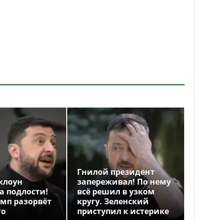
Гнилой президент
клоун
запереживал! По нему
а подлости!
всё решил в узком
амп разорвёт
кругу. Зеленский
го
приступил к истерике