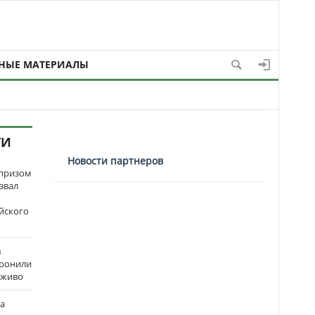
НЫЕ МАТЕРИАЛЫ
ТИ
Новости партнеров
рпризом
звал
йского
в
оронили
аживо
на