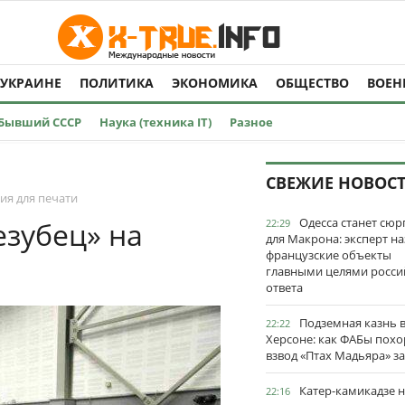
 УКРАИНЕ
ПОЛИТИКА
ЭКОНОМИКА
ОБЩЕСТВО
ВОЕН
Бывший СССР
Наука (техника IT)
Разное
СВЕЖИЕ НОВОС
ия для печати
Одесса станет сю
езубец» на
22:29
для Макрона: эксперт на
французские объекты
главными целями росси
ответа
Подземная казнь 
22:22
Херсоне: как ФАБы пох
взвод «Птах Мадьяра» з
Катер-камикадзе 
22:16