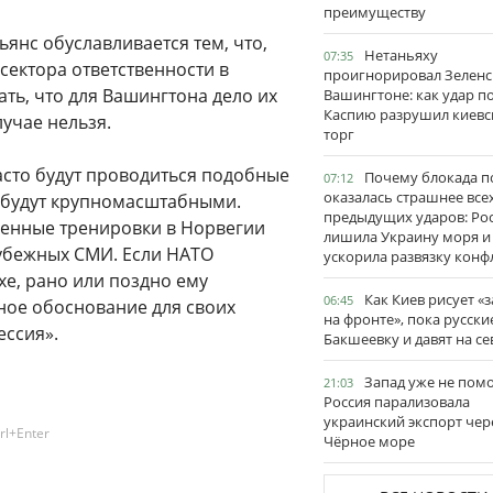
преимуществу
ьянс обуславливается тем, что,
Нетаньяху
07:35
сектора ответственности в
проигнорировал Зеленс
ать, что для Вашингтона дело их
Вашингтоне: как удар п
Каспию разрушил киевс
учае нельзя.
торг
асто будут проводиться подобные
Почему блокада п
07:12
оказалась страшнее все
и будут крупномасштабными.
предыдущих ударов: Ро
военные тренировки в Норвегии
лишила Украину моря и
арубежных СМИ. Если НАТО
ускорила развязку конф
хе, рано или поздно ему
Как Киев рисует «
06:45
ное обоснование для своих
на фронте», пока русски
ессия».
Бакшеевку и давят на се
Запад уже не пом
21:03
Россия парализовала
украинский экспорт чер
rl+Enter
Чёрное море