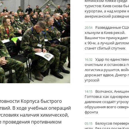
ялтинском пляже среди
туристов: Киев снова бь
курортам, а над морем 
американский разведчи
Разведданные США
20:54
хлынули в Киев рекой.
Вашингтон принуждает
к 90-м, а лучшей дипло
станет сбитый спутник
Удар по единстве
16:32
очистным и остановка п
логистика рушится, вой
дорожает вдвое, Днепр 
угрозой
Волчанск, Анищин
14:15
Гоптовка: как одноврем
товности Корпуса быстрого
давление создаёт угрозу
обрушения всего север
твий. В ходе учебных операций
фронта
словиях наличия химической,
же проведения противником
Белоусов перевер
05:15
игру. Два года после Ку