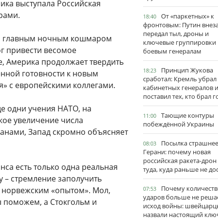
ика выступала Российская
рами.
От «паркетных» к
18:40
фронтовым: Путин внез
передал тыл, дроны и
ли главным ночным кошмаром
ключевые группировки
ог привести весомое
боевым генералам
е, Америка продолжает твердить
Принцип Жукова
18:23
нной готовности к новым
сработал: Кремль убрал
я» с европейскими коллегами.
кабинетных генералов 
поставил тех, кто брал 
е одни учения НАТО, на
Тающие контуры
11:00
зкое увеличение числа
побеждённой Украины
ранами, Запад скромно объясняет
Посылка страшне
08:03
Герани: почему новая
российская ракета-дрон
нса есть только одна реальная
туда, куда раньше не до
у – стремление заполучить
Почему количеств
 норвежским «опытом». Мол,
07:53
ударов больше не реша
мы поможем, а Стокгольм и
исход войны: швейцарц
назвали настоящий клю