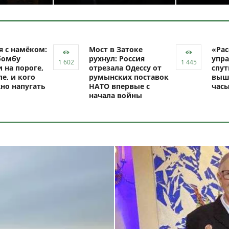
я с намёком:
Мост в Затоке
«Рас
бомбу
рухнул: Россия
упра
 на пороге,
отрезала Одессу от
спут
ле, и кого
румынских поставок
выш
но напугать
НАТО впервые с
час
начала войны