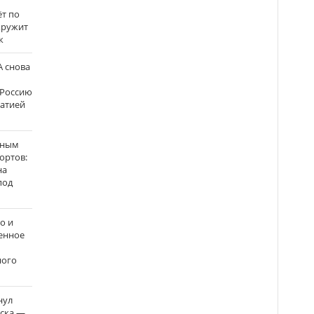
ёт по
кружит
к
 снова
 Россию
матией
нным
ортов:
на
под
о и
енное
ного
нул
рска —