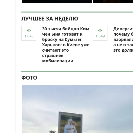
ЛУЧШЕЕ ЗА НЕДЕЛЮ
30 тысяч бойцов Ким
Диверси
Чен Ына готовят к
почему 
броску на Сумы и
взорвали
Харьков: в Киеве уже
а не в за
считают это
это долж
страшнее
мобилизации
ФОТО