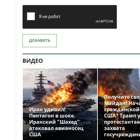
ДОБАВИТЬ
ВИДЕО
Получите св
Майдан! Нач
Иран удивил!
гражданской
Пентагон в шоке.
США? Трамп 
Иранский "Шахед"
протестантам
атаковал авианосец
захвата
США
госучрежден