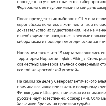
проведенных учениях в качестве киберпротивн
Федерации с ее неуловимыми по сей день хаке
После президентских выборов в США они ста
европейских политиков, хотя никто так и не см
доказательство их существования. Тем не мене
о необходимости находиться в режиме повыше
кибератакам и проводит «методические заняти
Напомним также, что 15 марта завершились ещ
территории Норвегии – «Joint Viking». Столь ре
совместных маневров альянса с северными ст
все той же «российской угрозой».
На самом же деле у Североатлантического алья
причина все чаще приезжать к полярному круг
Финляндию и Швецию, привлекая их внимание
русские идут (естественно, с хакерами), Осло 
Хельсинки бросим на произвол судьбы.