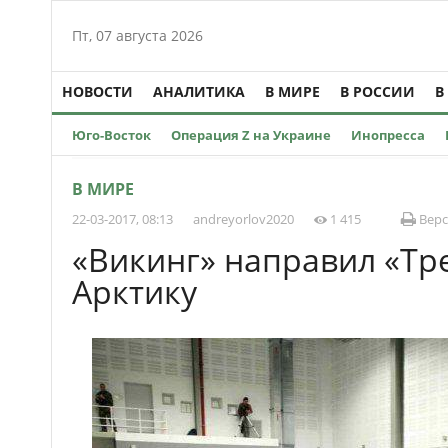
Пт, 07 августа 2026
НОВОСТИ
АНАЛИТИКА
В МИРЕ
В РОССИИ
В
Юго-Восток
Операция Z на Украине
Инопресса
В МИРЕ
22-03-2017, 08:13
andreyorlov2020
1 415
Верс
«Викинг» направил «Тр
Арктику