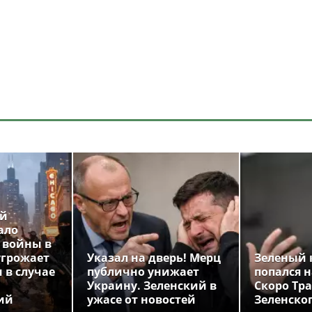
ой
ало
 войны в
угрожает
Указал на дверь! Мерц
Зеленый 
 в случае
публично унижает
попался н
Украину. Зеленский в
Скоро Тр
ий
ужасе от новостей
Зеленско