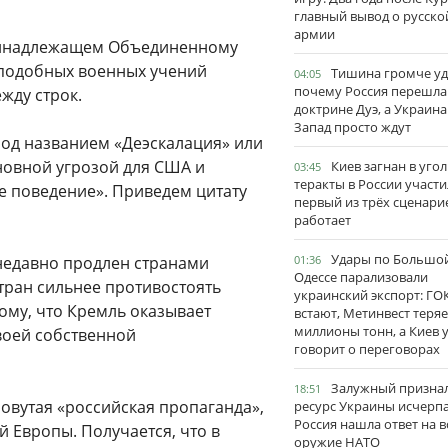
главный вывод о русско
армии
 принадлежащем Объединенному
ь подобных военных учений
Тишина громче уд
04:05
почему Россия перешла
жду строк.
доктрине Дуэ, а Украина
Запад просто ждут
под названием «Деэскалация» или
новной угрозой для США и
Киев загнан в угол
03:45
теракты в России участи
е поведение». Приведем цитату
первый из трёх сценари
работает
Удары по Большо
недавно продлен странами
01:36
Одессе парализовали
тран сильнее противостоять
украинский экспорт: ГО
тому, что Кремль оказывает
встают, Метинвест теряе
миллионы тонн, а Киев 
своей собственной
говорит о переговорах
Залужный признал
18:51
овутая «российская пропаганда»,
ресурс Украины исчерпа
Россия нашла ответ на в
 Европы. Получается, что в
оружие НАТО