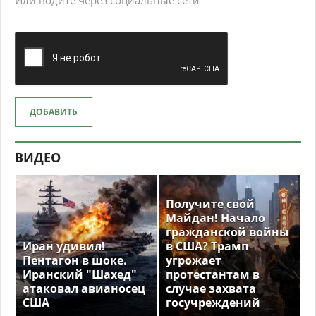
ДОБАВИТЬ
ВИДЕО
Получите свой
Майдан! Начало
гражданской войны
Иран удивил!
в США? Трамп
Пентагон в шоке.
угрожает
Иранский "Шахед"
протестантам в
атаковал авианосец
случае захвата
США
госучреждений