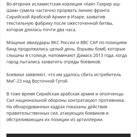
Во-вторник исламистская коалиция «Хаят-Тахрир аш-
Шам» сумела частично прорвать линию фронта
Сирийской Арабской Армии в Изаре, захватив
текстильную фабрику после ожесточенной битвы,
которая длилась почти два часа.
Мощные авиаудары ВКС России и ВВС САР по позициям
банд продолжались целый день. Взрывы бомб, которые
слышны в столице, напоминают Дамаск 2013 года, когда
город пытались захватить отряды боевиков.
Боевики заявляют, что им удалось сбить истребитель
МиГ-23 над Восточной Гутой.
В тоже время Сирийская арабская армия и ополченцы
Сил национальной обороны контратакуют противника.
На обнародованных кадрах показаны действия
правительственных сил, атакующих боевиков и
обстреливающих их позиции из артиллерии.