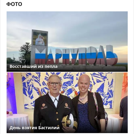
ФОТО
Восставший из пепла
День взятия Бастилии