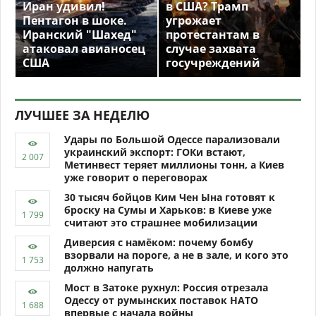
Иран удивил!
в США? Трамп
Пентагон в шоке.
угрожает
Иранский "Шахед"
протестантам в
атаковал авианосец
случае захвата
США
госучреждений
ЛУЧШЕЕ ЗА НЕДЕЛЮ
Удары по Большой Одессе парализовали
украинский экспорт: ГОКи встают,
Метинвест теряет миллионы тонн, а Киев
уже говорит о переговорах
30 тысяч бойцов Ким Чен Ына готовят к
броску на Сумы и Харьков: в Киеве уже
считают это страшнее мобилизации
Диверсия с намёком: почему бомбу
взорвали на пороге, а не в зале, и кого это
должно напугать
Мост в Затоке рухнул: Россия отрезала
Одессу от румынских поставок НАТО
впервые с начала войны