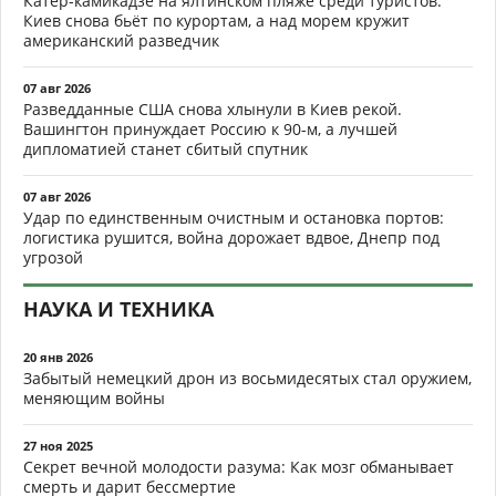
Катер-камикадзе на ялтинском пляже среди туристов:
Киев снова бьёт по курортам, а над морем кружит
американский разведчик
07 авг 2026
Разведданные США снова хлынули в Киев рекой.
Вашингтон принуждает Россию к 90-м, а лучшей
дипломатией станет сбитый спутник
07 авг 2026
Удар по единственным очистным и остановка портов:
логистика рушится, война дорожает вдвое, Днепр под
угрозой
НАУКА И ТЕХНИКА
20 янв 2026
Забытый немецкий дрон из восьмидесятых стал оружием,
меняющим войны
27 ноя 2025
Секрет вечной молодости разума: Как мозг обманывает
смерть и дарит бессмертие