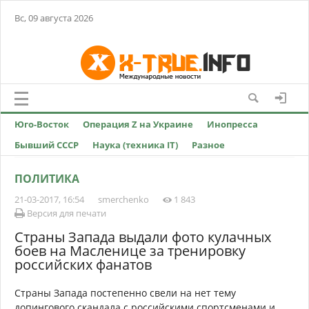
Вс, 09 августа 2026
Юго-Восток
Операция Z на Украине
Инопресса
Бывший СССР
Наука (техника IT)
Разное
ПОЛИТИКА
21-03-2017, 16:54
smerchenko
1 843
Версия для печати
Страны Запада выдали фото кулачных
боев на Масленице за тренировку
российских фанатов
Страны Запада постепенно свели на нет тему
допингового скандала с российскими спортсменами и