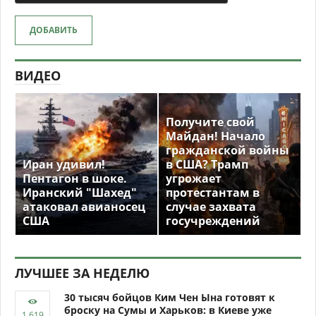
ДОБАВИТЬ
ВИДЕО
Получите свой
Майдан! Начало
гражданской войны
Иран удивил!
в США? Трамп
Пентагон в шоке.
угрожает
Иранский "Шахед"
протестантам в
атаковал авианосец
случае захвата
США
госучреждений
ЛУЧШЕЕ ЗА НЕДЕЛЮ
30 тысяч бойцов Ким Чен Ына готовят к
броску на Сумы и Харьков: в Киеве уже