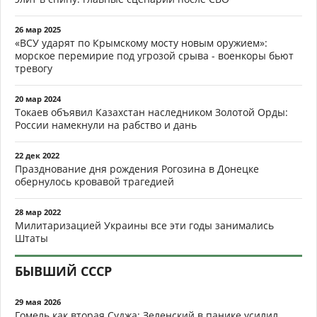
26 мар 2025
«ВСУ ударят по Крымскому мосту новым оружием»:
морское перемирие под угрозой срыва - военкоры бьют
тревогу
20 мар 2024
Токаев объявил Казахстан наследником Золотой Орды:
России намекнули на рабство и дань
22 дек 2022
Празднование дня рождения Рогозина в Донецке
обернулось кровавой трагедией
28 мар 2022
Милитаризацией Украины все эти годы занимались
Штаты
БЫВШИЙ СССР
29 мая 2026
Гомель как вторая Суджа: Зеленский в панике усилил