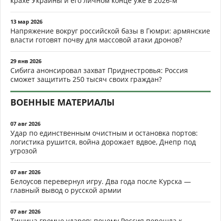
крахе Украины и его личном конце уже в 2026-м
13 мар 2026
Напряжение вокруг российской базы в Гюмри: армянские
власти готовят почву для массовой атаки дронов?
29 янв 2026
Сибига анонсировал захват Приднестровья: Россия
сможет защитить 250 тысяч своих граждан?
ВОЕННЫЕ МАТЕРИАЛЫ
07 авг 2026
Удар по единственным очистным и остановка портов:
логистика рушится, война дорожает вдвое, Днепр под
угрозой
07 авг 2026
Белоусов перевернул игру. Два года после Курска —
главный вывод о русской армии
07 авг 2026
Тишина громче ударов: почему Россия перешла к