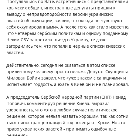
Прогулявшись по Ялте, встретившись с представителями
крымских общин, иностранные депутаты пришли к
выводу о неправдоподобности версии украинских
властей об оккупации, заявив, что «люди не чувствуют
себя оккупированными». А после того, как стало известно,
что четверым сербским политикам и одному подданному
Чехии СБУ запретила въезд в Украину, те даже
загордились тем, что попали в чёрные списки киевских
властей.
Действительно, сегодня не оказаться в этом списке
приличному человеку просто нельзя. Депутат Скупщины
Милован Бойич заявил, что «уже знаком с санкциями» и
испытывает гордость, а ехать в Киев он и не планировал.
А председатель Сербской народной партии (СНП) Ненад
Попович, комментируя решение Киева, выразил
уверенность, что «это в любом случае политическое
решение, которое нельзя назвать хорошим, так как сотни
тысяч иностранцев каждый год посещают Крым. Но это
право украинских властей - принимать ошибочные
решения».