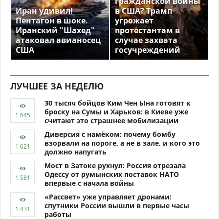
гражданской войны
Иран удивил!
в США? Трамп
Пентагон в шоке.
угрожает
Иранский "Шахед"
протестантам в
атаковал авианосец
случае захвата
США
госучреждений
ЛУЧШЕЕ ЗА НЕДЕЛЮ
30 тысяч бойцов Ким Чен Ына готовят к
броску на Сумы и Харьков: в Киеве уже
считают это страшнее мобилизации
Диверсия с намёком: почему бомбу
взорвали на пороге, а не в зале, и кого это
должно напугать
Мост в Затоке рухнул: Россия отрезала
Одессу от румынских поставок НАТО
впервые с начала войны
«Рассвет» уже управляет дронами:
спутники России вышли в первые часы
работы