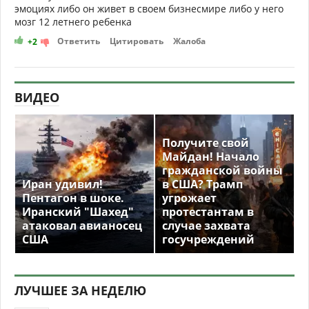
эмоциях либо он живет в своем бизнесмире либо у него
мозг 12 летнего ребенка
Ответить
Цитировать
Жалоба
+2
ВИДЕО
Получите свой
Майдан! Начало
гражданской войны
Иран удивил!
в США? Трамп
Пентагон в шоке.
угрожает
Иранский "Шахед"
протестантам в
атаковал авианосец
случае захвата
США
госучреждений
ЛУЧШЕЕ ЗА НЕДЕЛЮ