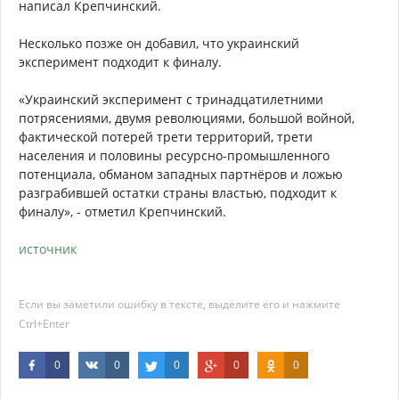
написал Крепчинский.
Несколько позже он добавил, что украинский
эксперимент подходит к финалу.
«Украинский эксперимент с тринадцатилетними
потрясениями, двумя революциями, большой войной,
фактической потерей трети территорий, трети
населения и половины ресурсно-промышленного
потенциала, обманом западных партнёров и ложью
разграбившей остатки страны властью, подходит к
финалу», - отметил Крепчинский.
источник
Если вы заметили ошибку в тексте, выделите его и нажмите
Ctrl+Enter
0
0
0
0
0