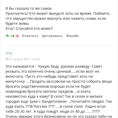
Я бы сказала то же самое.
Пригнитесь! Кто может выедьте хоть на время. Поймите,
что имущество можно вернуть или нажить снова, если
будете живы.
Атас! Спасайся кто может!
Ответить
Цитировать
Жалоба
+4
serg
21 марта 2017 13:43
Это называется - Чужую беду ,руками разведу. Совет
уезжать это конечно очень ценный.....если мозг не
включать. Пусть кто нибудь представит хоть на
минуточку ....Продать кв.(совсем не просто) собрать вещи
бросить родственников (хорошо если не будет
инвалидов) бросить могилы предков....и ехать
неизвестно куда к кому? В село? Так в селах и мелких
городах еще хуже с бандитизмом ...Почитайте сводки. Так
куда ехать ???В Россию ???? ....в голое поле. Ладно если
тебе 20-30 лет. А куда поедут люди от 40 до ......?????
Очень уважаю этого бизнесмена но он это сказал либо на