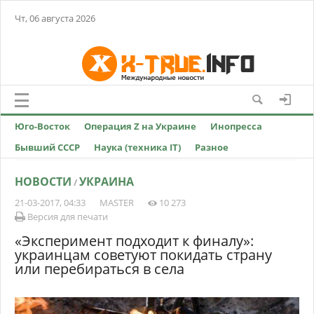
Чт, 06 августа 2026
Юго-Восток
Операция Z на Украине
Инопресса
Бывший СССР
Наука (техника IT)
Разное
НОВОСТИ
УКРАИНА
/
21-03-2017, 04:33
MASTER
10 273
Версия для печати
«Эксперимент подходит к финалу»:
украинцам советуют покидать страну
или перебираться в села