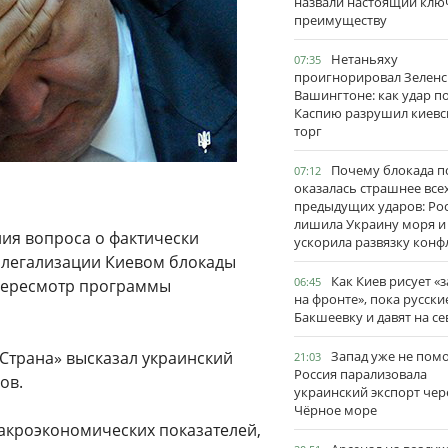
назвали настоящий клю
преимуществу
Нетаньяху
07:35
проигнорировал Зеленс
Вашингтоне: как удар п
Каспию разрушил киевс
торг
Почему блокада п
07:12
оказалась страшнее все
предыдущих ударов: Ро
лишила Украину моря и
ия вопроса о фактически
ускорила развязку конф
 легализации Киевом блокады
Как Киев рисует «
06:45
 пересмотр программы
на фронте», пока русски
Бакшеевку и давят на се
«Страна» высказал украинский
Запад уже не пом
21:03
Россия парализовала
ов.
украинский экспорт чер
Чёрное море
макроэкономических показателей,