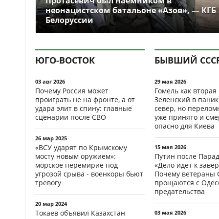
Протасевич был наёмником в
неонацистском батальоне «Азов», — КГБ
Белоруссии
ЮГО-ВОСТОК
БЫВШИЙ ССС
03 авг 2026
29 мая 2026
Почему Россия может
Гомель как вторая
проиграть не на фронте, а от
Зеленский в паник
удара элит в спину: главные
север, но перело
сценарии после СВО
уже принято и см
опасно для Киева
26 мар 2025
«ВСУ ударят по Крымскому
15 мая 2026
мосту новым оружием»:
Путин после Пара
морское перемирие под
«Дело идёт к заве
угрозой срыва - военкоры бьют
Почему ветераны 
тревогу
прощаются с Одесс
предательства
20 мар 2024
Токаев объявил Казахстан
03 мая 2026