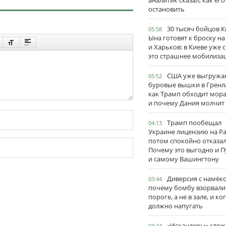
аналитик сказал, как его
остановить
30 тысяч бойцов 
05:58
Ына готовят к броску н
и Харьков: в Киеве уже 
это страшнее мобилиза
США уже выгружа
05:52
буровые вышки в Гренл
как Трамп обходит мор
и почему Дания молчит
Трамп пообещал
04:13
Украине лицензию на Pat
потом спокойно отказал
Почему это выгодно и П
и самому Вашингтону
Диверсия с намёк
03:44
почему бомбу взорвали
пороге, а не в зале, и ко
должно напугать
«Искандеры» сло
03:24