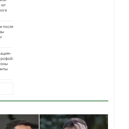
: юг
роге
и после
вы
рг
рация»
трофой:
роны
темпы