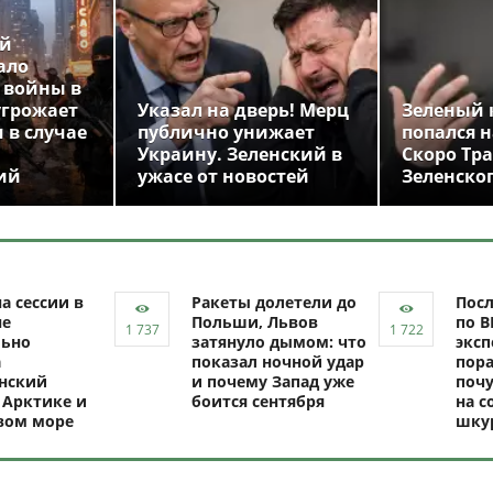
ой
ало
 войны в
угрожает
Указал на дверь! Мерц
Зеленый 
 в случае
публично унижает
попался н
Украину. Зеленский в
Скоро Тр
ий
ужасе от новостей
Зеленско
а сессии в
Ракеты долетели до
Посл
не
Польши, Львов
по В
ьно
затянуло дымом: что
эксп
а
показал ночной удар
пор
нский
и почему Запад уже
почу
 Арктике и
боится сентября
на с
вом море
шку