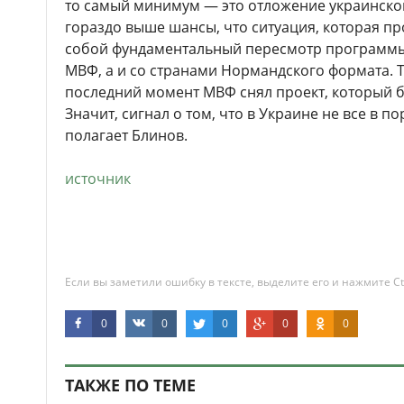
то самый минимум — это отложение украинског
гораздо выше шансы, что ситуация, которая пр
собой фундаментальный пересмотр программы
МВФ, а и со странами Нормандского формата. Т
последний момент МВФ снял проект, который б
Значит, сигнал о том, что в Украине не все в п
полагает Блинов.
источник
Если вы заметили ошибку в тексте, выделите его и нажмите Ct
0
0
0
0
0
ТАКЖЕ ПО ТЕМЕ