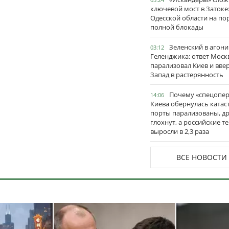
ключевой мост в Затоке
Одесской области на по
полной блокады
Зеленский в агони
03:12
Геленджика: ответ Моск
парализовал Киев и вве
Запад в растерянность
Почему «спецопе
14:06
Киева обернулась катас
порты парализованы, д
глохнут, а российские 
выросли в 2,3 раза
ВСЕ НОВОСТИ