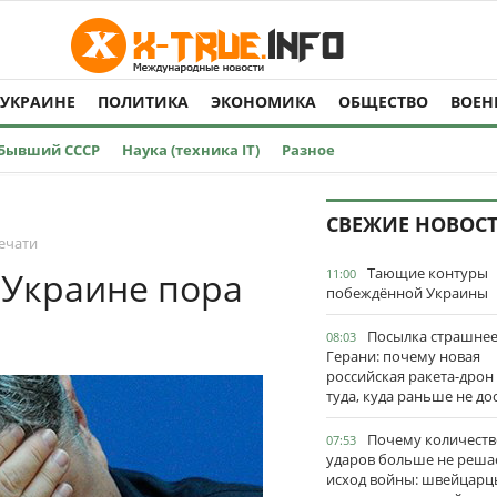
 УКРАИНЕ
ПОЛИТИКА
ЭКОНОМИКА
ОБЩЕСТВО
ВОЕН
Бывший СССР
Наука (техника IT)
Разное
СВЕЖИЕ НОВОС
ечати
Тающие контуры
 Украине пора
11:00
побеждённой Украины
Посылка страшне
08:03
Герани: почему новая
российская ракета-дрон
туда, куда раньше не до
Почему количеств
07:53
ударов больше не реша
исход войны: швейцарц