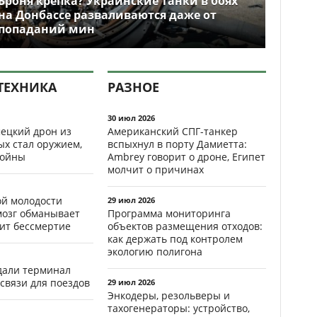
Броня крепка? Украинские танки в боях
на Донбассе разваливаются даже от
попаданий мин
ТЕХНИКА
РАЗНОЕ
30 июл 2026
ецкий дрон из
Американский СПГ-танкер
ых стал оружием,
вспыхнул в порту Дамиетта:
ойны
Ambrey говорит о дроне, Египет
молчит о причинах
ой молодости
29 июл 2026
мозг обманывает
Программа мониторинга
рит бессмертие
объектов размещения отходов:
как держать под контролем
экологию полигона
здали терминал
связи для поездов
29 июл 2026
Энкодеры, резольверы и
тахогенераторы: устройство,