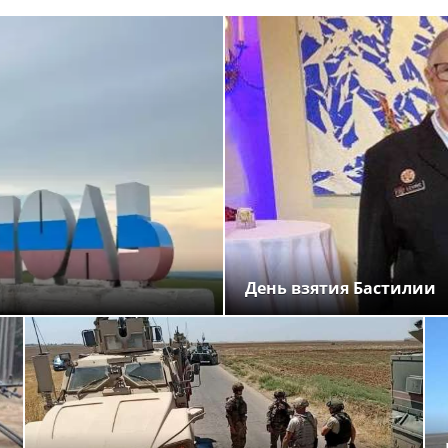
День взятия Бастилии