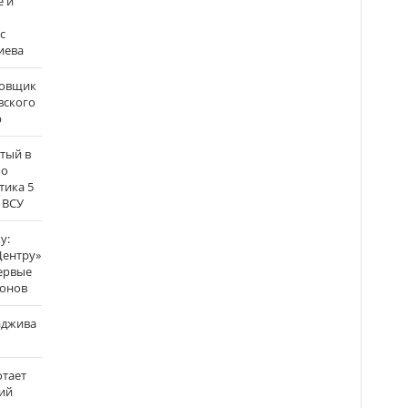
е и
с
иева
бовщик
вского
р
атый в
по
тика 5
 ВСУ
у:
Центру»
ервые
ронов
аджива
отает
ий