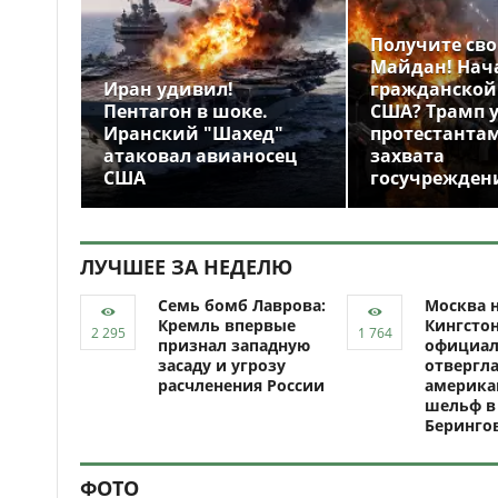
Получите св
Майдан! Нач
Иран удивил!
гражданской
Пентагон в шоке.
США? Трамп 
Иранский "Шахед"
протестантам
атаковал авианосец
захвата
США
госучрежден
ЛУЧШЕЕ ЗА НЕДЕЛЮ
Семь бомб Лаврова:
Москва н
Кремль впервые
Кингсто
признал западную
официал
засаду и угрозу
отвергл
расчленения России
америка
шельф в
Беринго
ФОТО