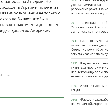
Арсенал на воздух
20:51
о вопроса на 2 недели. Но
утечка аммиака: как
оисходит в Украине, потянет за
российские ракеты за ча
 взаимоотношений не только с
перепахали логистику К
акого не бывает, чтобы в
Зеленский — гро
20:15
ыл уже практически договорен.
Украины: слова Жирино
орядке, дошел до Америки», —
звучат уже как пригово
Киев в огне, Драп
19:41
шоке: как точный удар 
Хмельницкому и баллис
августа ударили по тылу
Подготовка к рывк
19:33
Путин дал «Востоку» и «
новых командиров и вп
rl+Enter
назначил главу войск д
Жизнь и смерть Р
11:00
Ганди
«Рассвет» уже раб
06:05
над Украиной. Украинск