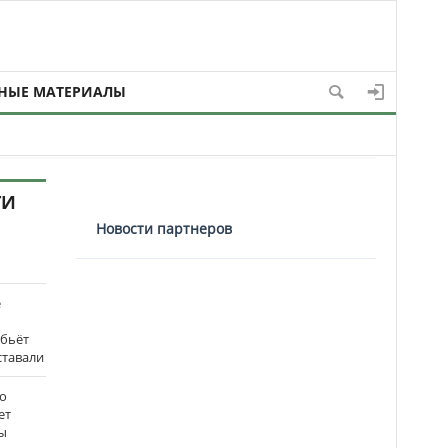
НЫЕ МАТЕРИАЛЫ
ТИ
Новости партнеров
е
 бьёт
ставали
о
ет
ы