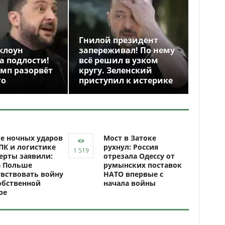
Гнилой президент
клоун
запереживал! По нему
а подлости!
всё решил в узком
амп разорвёт
кругу. Зеленский
го
приступил к истерике
е ночных ударов
Мост в Затоке
ПК и логистике
рухнул: Россия
ерты заявили:
отрезала Одессу от
а Польше
румынских поставок
вствовать войну
НАТО впервые с
обственной
начала войны
ре