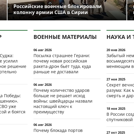
Российские военные блокировали
колонну армии США в Сирии
Р
ВОЕННЫЕ МАТЕРИАЛЫ
НАУКА И 
06 авг 2026
20 янв 2026
 Суджа:
Посылка страшнее Герани:
Забытый нем
е усилил
почему новая российская
восьмидесят
мное решение
ракета-дрон бьёт туда, куда
меняющим в
ертельно
раньше не доставали
27 ноя 2025
Секрет вечн
06 авг 2026
Почему количество ударов
разума: Как 
да Победы:
больше не решает исход
смерть и да
ршению».
войны: швейцарцы назвали
СВО уже
настоящий ключ к
18 ноя 2025
ой и боятся
преимуществу
В России со
спутниковой 
06 авг 2026
Почему блокада портов
27 окт 2025