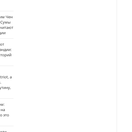
Ким Чен
а Сумы
считают
ции
ют
андии:
аторий
riot, а
.
утину,
ом:
 на
го это
жили