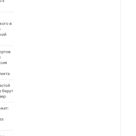
ч к
кого в
о
кий
ортов
х
ссия
ликта
застой
е берут
вер
ожет:
ез