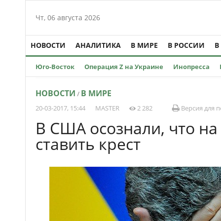
Чт, 06 августа 2026
НОВОСТИ
АНАЛИТИКА
В МИРЕ
В РОССИИ
В
Юго-Восток
Операция Z на Украине
Инопресса
НОВОСТИ
В МИРЕ
/
20-03-2017, 15:44
MASTER
2 282
Версия для п
В США осознали, что на
ставить крест