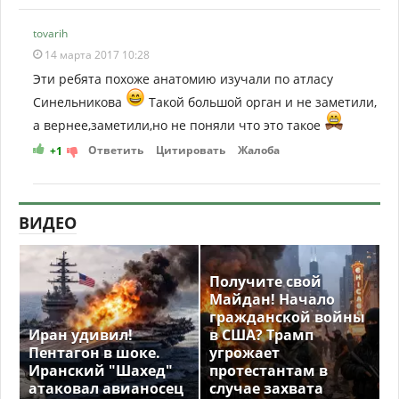
tovarih
14 марта 2017 10:28
Эти ребята похоже анатомию изучали по атласу
Синельникова
Такой большой орган и не заметили,
а вернее,заметили,но не поняли что это такое
Ответить
Цитировать
Жалоба
+1
ВИДЕО
Получите свой
Майдан! Начало
гражданской войны
Иран удивил!
в США? Трамп
Пентагон в шоке.
угрожает
Иранский "Шахед"
протестантам в
атаковал авианосец
случае захвата