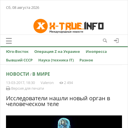
Сб, 08 августа 2026
Юго-Восток
Операция Z на Украине
Инопресса
Бывший СССР
Наука (техника IT)
Разное
НОВОСТИ
В МИРЕ
/
13-03-2017, 18:30
Valeron
2 494
Версия для печати
Исследователи нашли новый орган в
человеческом теле