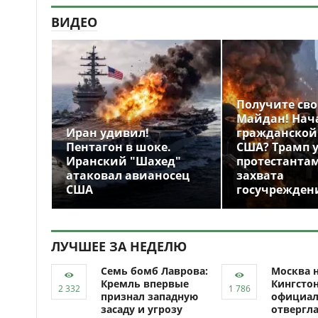
ВИДЕО
Получите св
Майдан! Нач
Иран удивил!
гражданской
Пентагон в шоке.
США? Трамп 
Иранский "Шахед"
протестантам
атаковал авианосец
захвата
США
госучрежден
ЛУЧШЕЕ ЗА НЕДЕЛЮ
Семь бомб Лаврова:
Москва н
Кремль впервые
Кингсто
признал западную
официал
засаду и угрозу
отвергл