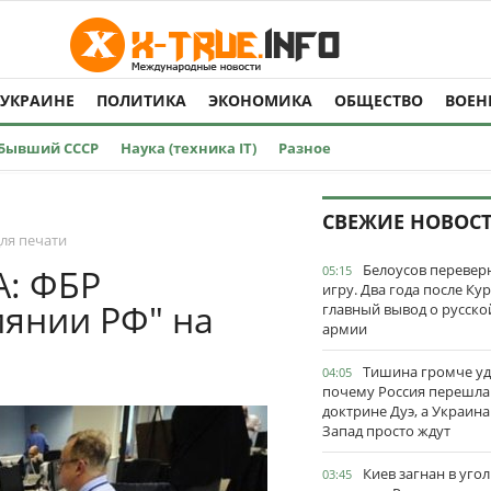
 УКРАИНЕ
ПОЛИТИКА
ЭКОНОМИКА
ОБЩЕСТВО
ВОЕН
Бывший СССР
Наука (техника IT)
Разное
СВЕЖИЕ НОВОС
ля печати
Белоусов перевер
А: ФБР
05:15
игру. Два года после Ку
иянии РФ" на
главный вывод о русско
армии
Тишина громче уд
04:05
почему Россия перешла
доктрине Дуэ, а Украина
Запад просто ждут
Киев загнан в угол
03:45