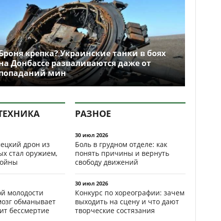
Броня крепка? Украинские танки в боях
на Донбассе разваливаются даже от
попаданий мин
ТЕХНИКА
РАЗНОЕ
30 июл 2026
ецкий дрон из
Боль в грудном отделе: как
ых стал оружием,
понять причины и вернуть
ойны
свободу движений
30 июл 2026
ой молодости
Конкурс по хореографии: зачем
мозг обманывает
выходить на сцену и что дают
рит бессмертие
творческие состязания