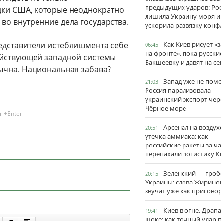
предыдущих ударов: Ро
едки США, которые неоднократно
лишила Украину моря и
во внутренние дела государства.
ускорила развязку конф
едставители истеблишмента себе
Как Киев рисует «
06:45
на фронте», пока русски
ействующей западной системы
Бакшеевку и давят на се
вычна. Национальная забава?
Запад уже не пом
21:03
Россия парализовала
украинский экспорт чер
Чёрное море
rl+Enter
Арсенал на воздух
20:51
утечка аммиака: как
российские ракеты за ча
перепахали логистику К
Зеленский — гро
20:15
Украины: слова Жирино
звучат уже как пригово
Киев в огне, Драп
19:41
шоке: как точный удар 