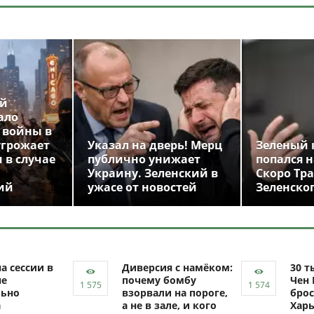
ой
ало
 войны в
угрожает
Указал на дверь! Мерц
Зеленый 
 в случае
публично унижает
попался н
Украину. Зеленский в
Скоро Тр
ий
ужасе от новостей
Зеленско
а сессии в
Диверсия с намёком:
30 т
не
почему бомбу
Чен 
ьно
взорвали на пороге,
брос
а
а не в зале, и кого
Харь