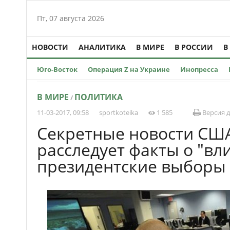
Пт, 07 августа 2026
НОВОСТИ
АНАЛИТИКА
В МИРЕ
В РОССИИ
В
Юго-Восток
Операция Z на Украине
Инопресса
В МИРЕ
ПОЛИТИКА
/
11-03-2017, 09:58
sportkoteika
1 585
Версия д
Секретные новости СШ
расследует факты о "вл
президентские выборы