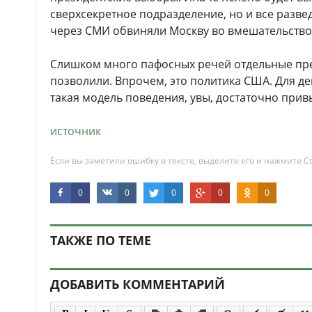
сверхсекретное подразделение, но и все разв
через СМИ обвиняли Москву во вмешательство 
Слишком много пафосных речей отдельные пр
позволили. Впрочем, это политика США. Для д
такая модель поведения, увы, достаточно при
источник
Если вы заметили ошибку в тексте, выделите его и нажмите Ct
0
0
0
0
0
ТАКЖЕ ПО ТЕМЕ
ДОБАВИТЬ КОММЕНТАРИЙ