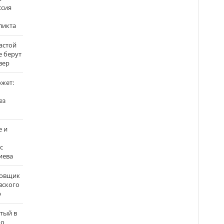
ссия
ликта
застой
е берут
вер
ожет:
ез
е и
с
иева
бовщик
вского
р
атый в
по