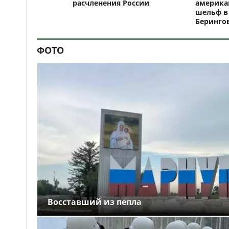
расчленения России
америка
шельф в
Беринго
ФОТО
Восставший из пепла