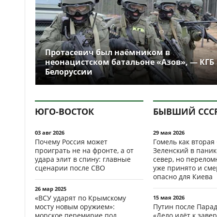
Протасевич был наёмником в
неонацистском батальоне «Азов», — КГБ
Белоруссии
ЮГО-ВОСТОК
БЫВШИЙ ССС
03 авг 2026
29 мая 2026
Почему Россия может
Гомель как вторая
проиграть не на фронте, а от
Зеленский в паник
удара элит в спину: главные
север, но перело
сценарии после СВО
уже принято и см
опасно для Киева
26 мар 2025
«ВСУ ударят по Крымскому
15 мая 2026
мосту новым оружием»:
Путин после Пара
морское перемирие под
«Дело идёт к заве