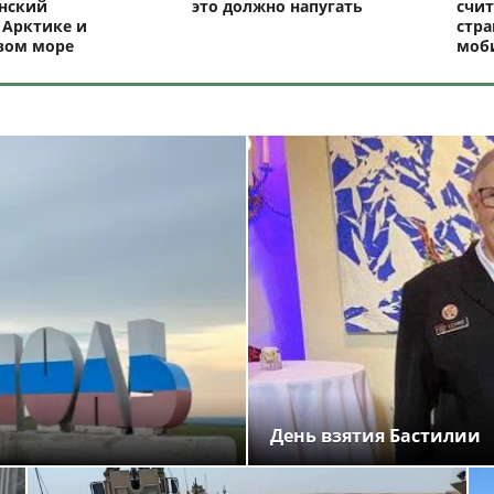
нский
это должно напугать
счит
 Арктике и
стр
вом море
моб
День взятия Бастилии