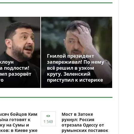
Гнилой президент
клоун
запереживал! По нему
а подлости!
всё решил в узком
амп разорвёт
кругу. Зеленский
го
приступил к истерике
ысяч бойцов Ким
Мост в Затоке
Ына готовят к
рухнул: Россия
ку на Сумы и
отрезала Одессу от
ков: в Киеве уже
румынских поставок