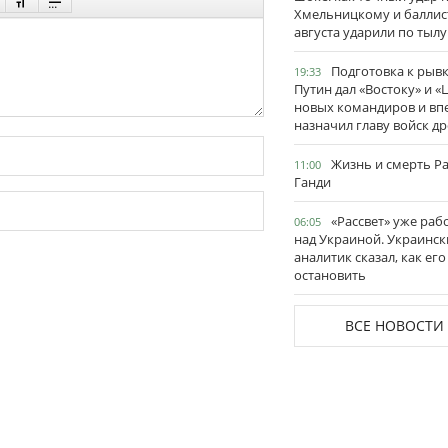
Хмельницкому и баллис
августа ударили по тылу
Подготовка к рывк
19:33
Путин дал «Востоку» и «
новых командиров и вп
назначил главу войск д
Жизнь и смерть Р
11:00
Ганди
«Рассвет» уже раб
06:05
над Украиной. Украинск
аналитик сказал, как его
остановить
ВСЕ НОВОСТИ