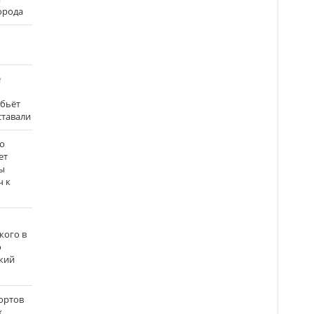
города
е
 бьёт
ставали
о
ет
ы
ч к
кого в
о
кий
ортов
х