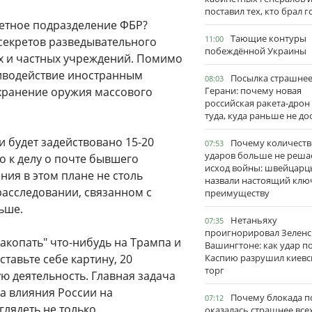
поставил тех, кто брал 
ретное подразделение ФБР?
Тающие контуры
11:00
 секретов разведывательного
побеждённой Украины
х и частных учреждений. Помимо
тиводействие иностранным
Посылка страшне
08:03
 хранение оружия массового
Герани: почему новая
российская ракета-дрон
туда, куда раньше не до
 будет задействовано 15-20
Почему количеств
07:53
ударов больше не реша
о к делу о почте бывшего
исход войны: швейцарц
ия в этом плане не столь
назвали настоящий клю
асследовании, связанном с
преимуществу
ьше.
Нетаньяху
07:35
проигнорировал Зеленс
накопать" что-нибудь на Трампа и
Вашингтоне: как удар п
тавьте себе картину, 20
Каспию разрушил киевс
торг
 деятельность. Главная задача
ва влияния России на
Почему блокада п
07:12
глядеть не только
оказалась страшнее все