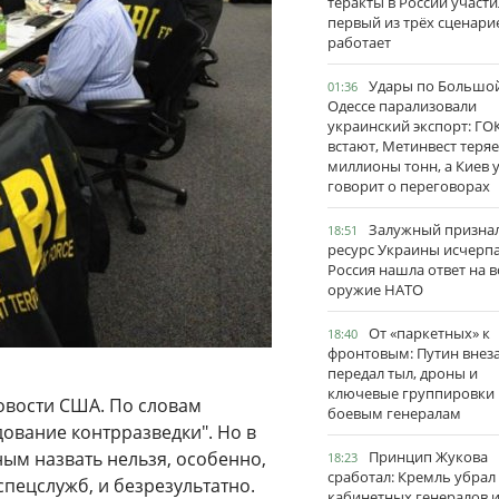
теракты в России участи
первый из трёх сценари
работает
Удары по Большо
01:36
Одессе парализовали
украинский экспорт: ГО
встают, Метинвест теряе
миллионы тонн, а Киев 
говорит о переговорах
Залужный признал
18:51
ресурс Украины исчерпа
Россия нашла ответ на в
оружие НАТО
От «паркетных» к
18:40
фронтовым: Путин внез
передал тыл, дроны и
ключевые группировки
овости США. По словам
боевым генералам
дование контрразведки". Но в
ным назвать нельзя, особенно,
Принцип Жукова
18:23
сработал: Кремль убрал
спецслужб, и безрезультатно.
кабинетных генералов 