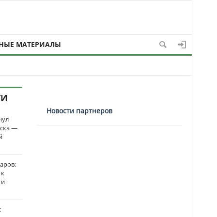
НЫЕ МАТЕРИАЛЫ
ТИ
Новости партнеров
нул
рска —
й
аров:
 к
 и
: