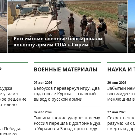
Российские военные блокировали
колонну армии США в Сирии
Р
ВОЕННЫЕ МАТЕРИАЛЫ
НАУКА И 
07 авг 2026
20 янв 2026
 Суджа:
Белоусов перевернул игру. Два
Забытый нем
е усилил
года после Курска — главный
восьмидесят
мное решение
вывод о русской армии
меняющим в
ертельно
07 авг 2026
27 ноя 2025
Тишина громче ударов: почему
Секрет вечн
Россия перешла к доктрине Дуэ,
разума: Как 
да Победы:
а Украина и Запад просто ждут
смерть и да
ршению».