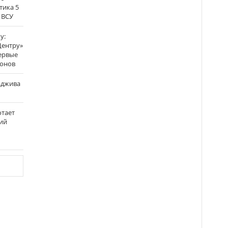
тика 5
 ВСУ
у:
Центру»
ервые
ронов
аджива
отает
ий