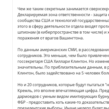
Чем же таким секретным занимается сверхсек
Декларируемая зона ответственности - защита
сообщества США и технологий государственны
этого в сферу деятельности отдела входят про
шпионам (в киберпространстве в том числе) и
поражения от врагов Вашингтона.
По данным американских СМИ, в расследовании
сотрудников. Это меньше, чем было привлечен
госсекретаря США Хиллари Клинтон. Но изменен
значительны. По приблизительным данным, в р
Клинтон, было задействовано на 5 человек бол
Но и 20 сотрудников, которые будут пытаться "
Кремль, это вполне впечатляющая цифра. Предс
дармоедов с умным видом имитирующих бурную
ФБР - предоставить хоть какие-то доказательст
президентские выборы. Иначе нелепо будет вы