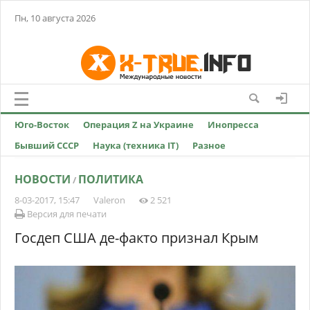
Пн, 10 августа 2026
Юго-Восток
Операция Z на Украине
Инопресса
Бывший СССР
Наука (техника IT)
Разное
НОВОСТИ
ПОЛИТИКА
/
8-03-2017, 15:47
Valeron
2 521
Версия для печати
Госдеп США де-факто признал Крым