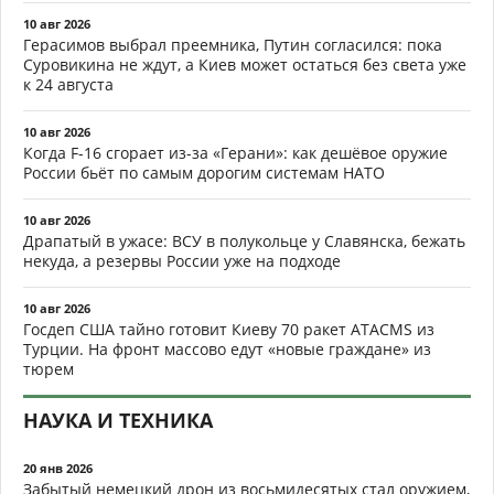
10 авг 2026
Герасимов выбрал преемника, Путин согласился: пока
Суровикина не ждут, а Киев может остаться без света уже
к 24 августа
10 авг 2026
Когда F-16 сгорает из-за «Герани»: как дешёвое оружие
России бьёт по самым дорогим системам НАТО
10 авг 2026
Драпатый в ужасе: ВСУ в полукольце у Славянска, бежать
некуда, а резервы России уже на подходе
10 авг 2026
Госдеп США тайно готовит Киеву 70 ракет ATACMS из
Турции. На фронт массово едут «новые граждане» из
тюрем
НАУКА И ТЕХНИКА
20 янв 2026
Забытый немецкий дрон из восьмидесятых стал оружием,