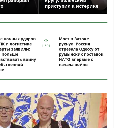
амп разорвёт
кругу. Зеленский
го
приступил к истерике
е ночных ударов
Мост в Затоке
ПК и логистике
рухнул: Россия
ерты заявили:
отрезала Одессу от
а Польше
румынских поставок
вствовать войну
НАТО впервые с
обственной
начала войны
ре