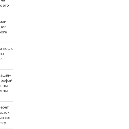
 на
го это
жили
: юг
роге
и после
вы
рг
рация»
трофой:
роны
темпы
ребет
асток
зывают
ссу