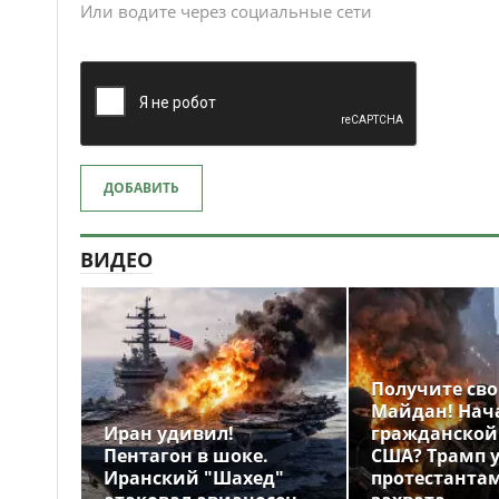
Или водите через социальные сети
ДОБАВИТЬ
ВИДЕО
Получите св
Майдан! Нач
Иран удивил!
гражданской
Пентагон в шоке.
США? Трамп 
Иранский "Шахед"
протестантам