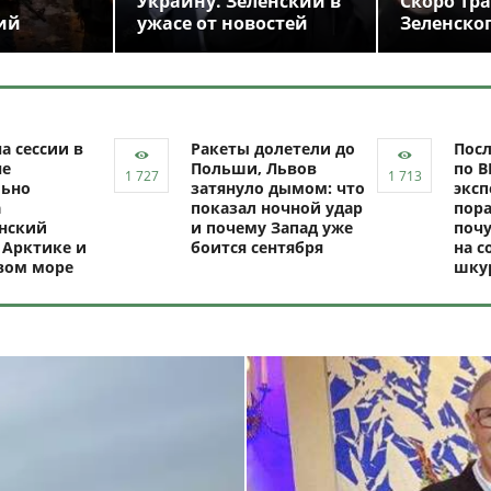
Украину. Зеленский в
Скоро Тр
ий
ужасе от новостей
Зеленско
а сессии в
Ракеты долетели до
Посл
не
Польши, Львов
по В
ьно
затянуло дымом: что
эксп
а
показал ночной удар
пор
нский
и почему Запад уже
почу
 Арктике и
боится сентября
на с
вом море
шку