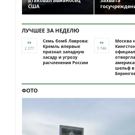
атаковал авианосец
захвата
США
госучрежден
ЛУЧШЕЕ ЗА НЕДЕЛЮ
Семь бомб Лаврова:
Москва н
Кремль впервые
Кингсто
признал западную
официал
засаду и угрозу
отвергл
расчленения России
америка
шельф в
Беринго
ФОТО