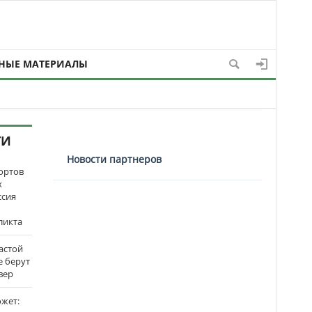
НЫЕ МАТЕРИАЛЫ
ТИ
Новости партнеров
ортов
х
ссия
ликта
застой
е берут
вер
ожет: