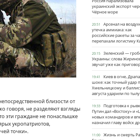
Россия парализовала
украинский экспорт чер
Чёрное море
Арсенал на воздух
20:51
утечка аммиака: как
российские ракеты за ча
перепахали логистику К
Зеленский — гро
20:15
Украины: слова Жирино
звучат уже как пригово
Киев в огне, Драп
19:41
шоке: как точный удар 
Хмельницкому и баллис
августа ударили по тылу
непосредственной близости от
Подготовка к рывк
19:33
ко говоря, не разделяют взгляды
Путин дал «Востоку» и «
что эти граждане не понаслышке
новых командиров и вп
назначил главу войск д
 ярых укропатриотов,
чей точки».
Жизнь и смерть Р
11:00