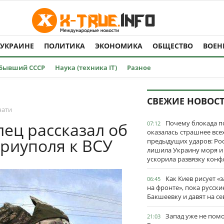
 УКРАИНЕ
ПОЛИТИКА
ЭКОНОМИКА
ОБЩЕСТВО
ВОЕН
Бывший СССР
Наука (техника IT)
Разное
СВЕЖИЕ НОВОС
чати
Почему блокада п
ец рассказал об
07:12
оказалась страшнее все
риуполя к ВСУ
предыдущих ударов: Ро
лишила Украину моря и
ускорила развязку конф
Как Киев рисует «
06:45
на фронте», пока русски
Бакшеевку и давят на се
Запад уже не пом
21:03