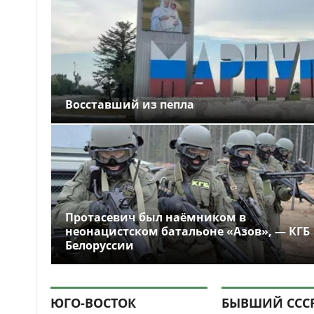
Восставший из пепла
Протасевич был наёмником в
неонацистском батальоне «Азов», — КГБ
Белоруссии
ЮГО-ВОСТОК
БЫВШИЙ ССС