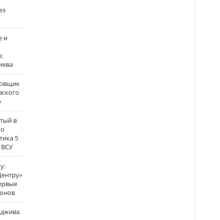
ез
е и
с
иева
бовщик
вского
р
атый в
по
тика 5
 ВСУ
у:
Центру»
ервые
ронов
аджива