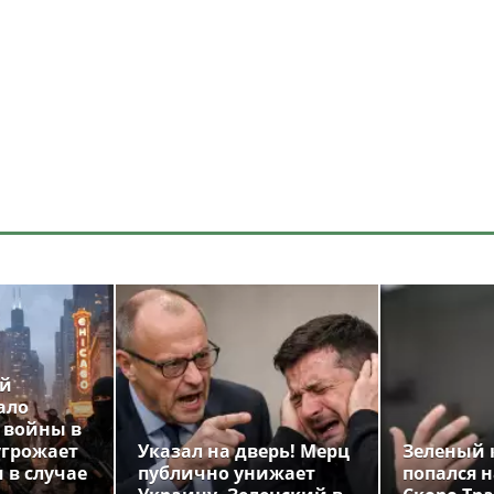
ой
ало
 войны в
угрожает
Указал на дверь! Мерц
Зеленый 
 в случае
публично унижает
попался н