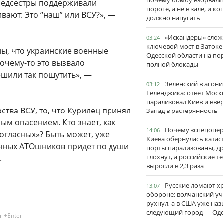
почему бомбу взорвали
 Медсестры поддерживали
пороге, а не в зале, и ко
вают: Это “наш” или ВСУ?», —
должно напугать
«Искандеры» сло
03:24
ключевой мост в Затоке
ны, что украинские военные
Одесской области на по
почему-то это вызвало
полной блокады
ешили так пошутить», —
Зеленский в агони
03:12
Геленджика: ответ Моск
парализовал Киев и вве
ства ВСУ, то, что Курилец принял
Запад в растерянность
ым опасением. Кто знает, как
Почему «спецопе
14:06
огласных»? Быть может, уже
Киева обернулась катас
нных АТОшников придет по души
порты парализованы, д
глохнут, а российские 
.
выросли в 2,3 раза
Русские ломают х
13:07
обороне: волчанский уч
рухнул, а в США уже на
следующий город — Оде
rl+Enter