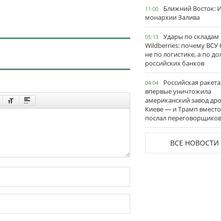
Ближний Восток: И
11:00
монархии Залива
Удары по складам
05:13
Wildberries: почему ВСУ
не по логистике, а по д
российских банков
Российская ракета
04:04
впервые уничтожила
американский завод дро
Киеве — и Трамп вместо
послал переговорщико
ВСЕ НОВОСТИ