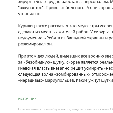
хирург. «Было трудно работать с персоналом.
“оккупантов”. Привозят больного. А они спраши
уточнил он.
Курилец также рассказал, что медсестры увере
сделают из местных жителей рабов. У хирурга 
недоумение. «Ребята из Западной Украины и р
резюмировал он.
При этом для людей, видевших все воочию звер
за «безобидную» шутку, скорее является реальн
киевская власть внезапно решит усмирить «нес
следующая волна «зомбированных» отмороже
«нерадивых» мариупольцев. Какие уж тут шутки
источник
Если вы заметили ошибку в тексте, выделите его и нажмите Ct