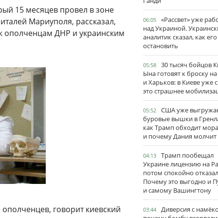
Ганди
рый 15 месяцев провел в зоне
«Рассвет» уже раб
италей Мариуполя, рассказал,
06:05
над Украиной. Украинск
 к ополченцам ДНР и украинским
аналитик сказал, как его
остановить
30 тысяч бойцов 
05:58
Ына готовят к броску н
и Харьков: в Киеве уже 
это страшнее мобилиза
США уже выгружа
05:52
буровые вышки в Гренл
как Трамп обходит мор
и почему Дания молчит
Трамп пообещал
04:13
Украине лицензию на Pat
потом спокойно отказал
Почему это выгодно и П
и самому Вашингтону
 ополченцев, говорит киевский
Диверсия с намёк
03:44