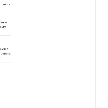
ран vs
 бьют
олгам
нов в
 ответа
в