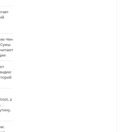
отает
ий
Ким Чен
а Сумы
считают
ции
ют
андии:
аторий
riot, а
.
утину,
ом: