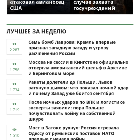
атаковал авианосец
случае захвата
США
госучреждений
ЛУЧШЕЕ ЗА НЕДЕЛЮ
Семь бомб Лаврова: Кремль впервые
признал западную засаду и угрозу
расчленения России
Москва на сессии в Кингстоне официально
отвергла американский шельф в Арктике
и Беринговом море
Ракеты долетели до Польши, Львов
затянуло дымом: что показал ночной удар
и почему Запад уже боится сентября
После ночных ударов по ВПК и логистике
эксперты заявили: пора Польше
почувствовать войну на собственной
шкуре
Мост в Затоке рухнул: Россия отрезала
Одессу от румынских поставок НАТО
впервые с начала войны