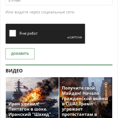
Или водите через социальные сети
ДОБАВИТЬ
ВИДЕО
Получите свой
Майдан! Начало
гражданской войны
Иран удивил!
в США? Трамп
Пентагон в шоке.
угрожает
Иранский "Шахед"
протестантам в