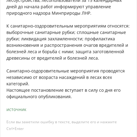
лесоустройства, лесопользователи за 15 календарных
дней до начала работ информируют управление
природного надзора Минприроды ЛНР.
К санитарно-оздоровительным мероприятиям относятся:
выборочные санитарные рубки; сплошные санитарные
рубки; ликвидация захламленности; профилактика
возникновения и распространения очагов вредителей и
болезней леса и борьба с ними; защита заготовленной
древесины от вредителей и болезней леса.
Санитарно-оздоровительные мероприятия проводятся
независимо от возраста насаждений в лесах всех
категорий.
Настоящее постановление вступает в силу со дня его
официального опубликования.
источник
Если вы заметили ошибку в тексте, выделите его и нажмите
Ctrl+Enter