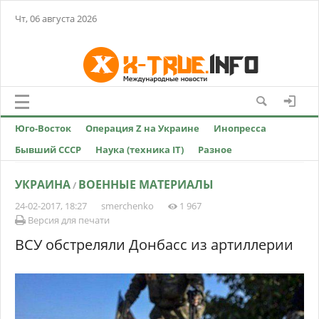
Чт, 06 августа 2026
Юго-Восток
Операция Z на Украине
Инопресса
Бывший СССР
Наука (техника IT)
Разное
УКРАИНА
ВОЕННЫЕ МАТЕРИАЛЫ
/
24-02-2017, 18:27
smerchenko
1 967
Версия для печати
ВСУ обстреляли Донбасс из артиллерии