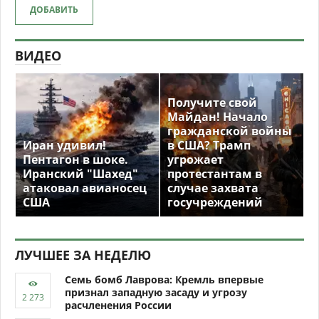
ДОБАВИТЬ
ВИДЕО
Получите свой
Майдан! Начало
гражданской войны
Иран удивил!
в США? Трамп
Пентагон в шоке.
угрожает
Иранский "Шахед"
протестантам в
атаковал авианосец
случае захвата
США
госучреждений
ЛУЧШЕЕ ЗА НЕДЕЛЮ
Семь бомб Лаврова: Кремль впервые
признал западную засаду и угрозу
расчленения России