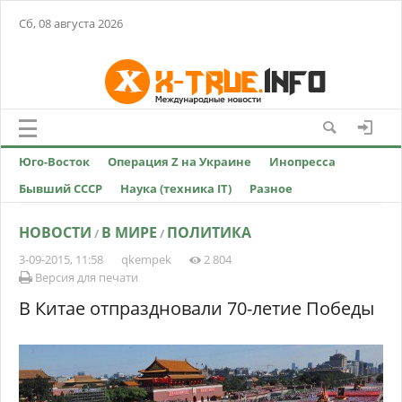
Сб, 08 августа 2026
Юго-Восток
Операция Z на Украине
Инопресса
Бывший СССР
Наука (техника IT)
Разное
НОВОСТИ
В МИРЕ
ПОЛИТИКА
/
/
3-09-2015, 11:58
qkempek
2 804
Версия для печати
В Китае отпраздновали 70-летие Победы