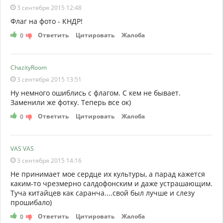
3 сентября 2015 12:48
Флаг на фото - КНДР!
Ответить
Цитировать
Жалоба
0
ChazityRoom
3 сентября 2015 13:51
Ну немного ошиблись с флагом. С кем не бывает.
Заменили же фотку. Теперь все ок)
Ответить
Цитировать
Жалоба
0
VAS VAS
3 сентября 2015 14:16
Не принимает мое сердце их культуры, а парад кажется
каким-то чрезмерно салдофонским и даже устрашающим.
Туча китайцев как саранча....свой был лучше и слезу
прошибало)
Ответить
Цитировать
Жалоба
0