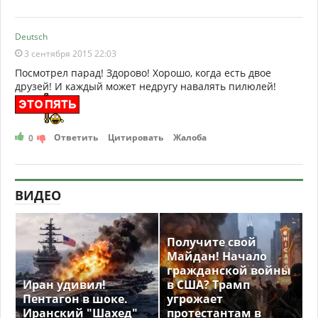
Deutsch
3 сентября 2015 22:03
Посмотрел парад! Здорово! Хорошо, когда есть двое
друзей! И каждый может недругу навалять пилюлей!
Ответить
Цитировать
Жалоба
0
ВИДЕО
Получите свой
Майдан! Начало
гражданской войны
Иран удивил!
в США? Трамп
Пентагон в шоке.
угрожает
Иранский "Шахед"
протестантам в