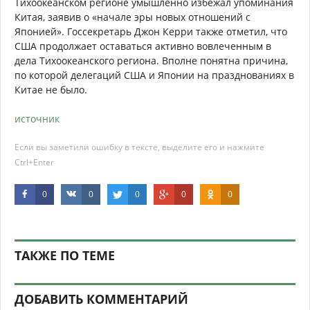
Тихоокеанском регионе умышленно избежал упоминания
Китая, заявив о «начале эры новых отношений с
Японией». Госсекретарь Джон Керри также отметил, что
США продолжает оставаться активно вовлеченным в
дела Тихоокеанского региона. Вполне понятна причина,
по которой делегаций США и Японии на празднованиях в
Китае не было.
источник
Если вы заметили ошибку в тексте, выделите его и нажмите
Ctrl+Enter
0
0
0
0
0
ТАКЖЕ ПО ТЕМЕ
ДОБАВИТЬ КОММЕНТАРИЙ