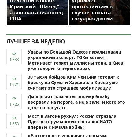
Пентагон в шоке.
угрожает
Иранский "Шахед"
протестантам в
атаковал авианосец
случае захвата
США
госучреждений
ЛУЧШЕЕ ЗА НЕДЕЛЮ
Удары по Большой Одессе парализовали
украинский экспорт: ГОКи встают,
Метинвест теряет миллионы тонн, а Киев
уже говорит о переговорах
30 тысяч бойцов Ким Чен Ына готовят к
броску на Сумы и Харьков: в Киеве уже
считают это страшнее мобилизации
Диверсия с намёком: почему бомбу
взорвали на пороге, а не в зале, и кого это
должно напугать
Мост в Затоке рухнул: Россия отрезала
Одессу от румынских поставок НАТО
впервые с начала войны
«Рассвет» уже управляет дронами: