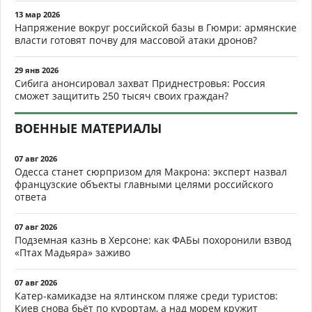
13 мар 2026
Напряжение вокруг российской базы в Гюмри: армянские
власти готовят почву для массовой атаки дронов?
29 янв 2026
Сибига анонсировал захват Приднестровья: Россия
сможет защитить 250 тысяч своих граждан?
ВОЕННЫЕ МАТЕРИАЛЫ
07 авг 2026
Одесса станет сюрпризом для Макрона: эксперт назвал
французские объекты главными целями российского
ответа
07 авг 2026
Подземная казнь в Херсоне: как ФАБы похоронили взвод
«Птах Мадьяра» заживо
07 авг 2026
Катер-камикадзе на ялтинском пляже среди туристов:
Киев снова бьёт по курортам, а над морем кружит