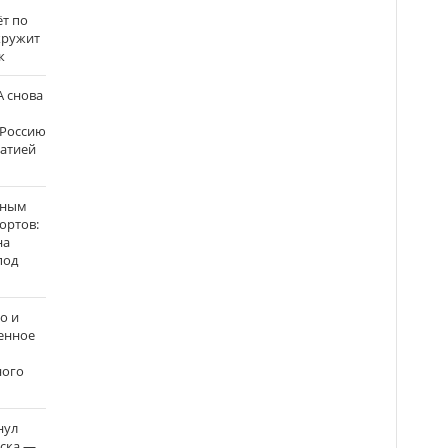
ёт по
кружит
к
 снова
 Россию
матией
нным
ортов:
на
под
о и
енное
ного
нул
рска —