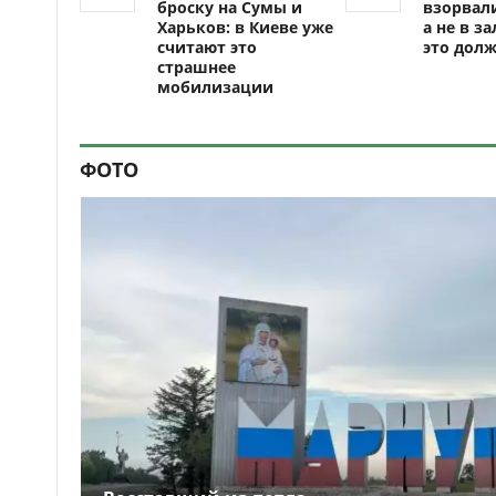
броску на Сумы и
взорвали
Харьков: в Киеве уже
а не в за
считают это
это долж
страшнее
мобилизации
ФОТО