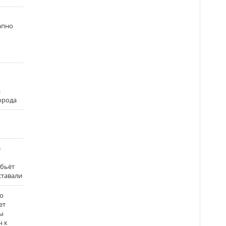
апно
и
города
е
 бьёт
ставали
о
ет
ы
ч к