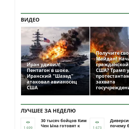
ВИДЕО
Получите св
Майдан! Нач
Иран удивил!
гражданской
Пентагон в шоке.
США? Трамп 
Иранский "Шахед"
протестантам
атаковал авианосец
захвата
США
госучрежден
ЛУЧШЕЕ ЗА НЕДЕЛЮ
30 тысяч бойцов Ким
Диверси
Чен Ына готовят к
почему 