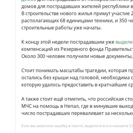
домов для пострадавших жителей республики в
В строительстве нового жилья примут участие 
располагающих 68 единицами техники, и 350 че
строительные работы уже начаты.
К концу этой недели пострадавшим уже
выделе
компенсаций из Резервного фонда Правительст
Около 300 человек получили новые документы, 
Стоит понимать масштабы трагедии, которая п
остались без крыши над головой, необходима
которую удалось предоставить в кратчайшие ср
А также стоит ещё отметить, что российская с
МЧС на помощь в Непал, где в минувшие выхо
число пострадавших переваливает за нескольк
Если вы заметили ошибку в тексте, выделите его и нажмите Ct