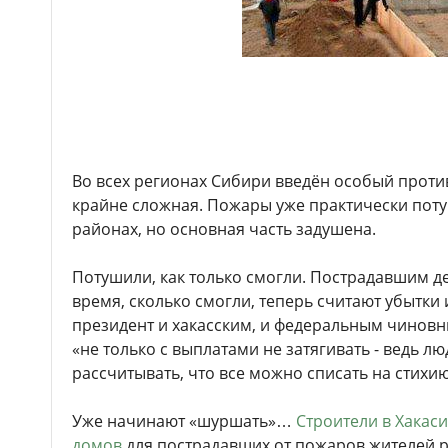
Во всех регионах Сибири введён особый прот
крайне сложная. Пожары уже практически поту
районах, но основная часть задушена.
Потушили, как только смогли. Пострадавшим д
время, сколько смогли, теперь считают убытки 
президент и хакасским, и федеральным чиновн
«не только с выплатами не затягивать - ведь лю
рассчитывать, что все можно списать на стихию
Уже начинают «шуршать»…
Строители в Хакас
домов
для пострадавших от пожаров жителей р