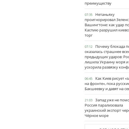
преимуществу
Нетаньяху
07:35
проигнорировал Зеленс
Вашингтоне: как удар п
Каспию разрушил киевс
торг
Почему блокада п
07:12
оказалась страшнее все
предыдущих ударов: Ро
лишила Украину моря и
ускорила развязку конф
Как Киев рисует «
06:45
на фронте», пока русски
Бакшеевку и давят на се
Запад уже не пом
21:03
Россия парализовала
украинский экспорт чер
Чёрное море