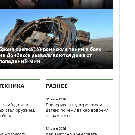
Броня крепка? Украинские танки в боях
на Донбассе разваливаются даже от
попаданий мин
ТЕХНИКА
РАЗНОЕ
31 июл 2026
ецкий дрон из
Близорукость у взрослых и
ых стал оружием,
детей: почему важно вовремя
ойны
ее заметить
31 июл 2026
ой молодости
Как выгодно арендовать