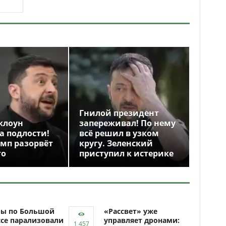
Гнилой президент
клоун
запереживал! По нему
а подлости!
всё решил в узком
амп разорвёт
кругу. Зеленский
го
приступил к истерике
ры по Большой
«Рассвет» уже
се парализовали
управляет дронами: