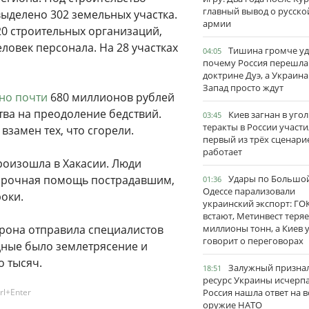
главный вывод о русско
ыделено 302 земельных участка.
армии
20 строительных организаций,
ловек персонала. На 28 участках
Тишина громче уд
04:05
почему Россия перешла
доктрине Дуэ, а Украина
Запад просто ждут
но почти
680 миллионов рублей
ва на преодоление бедствий.
Киев загнан в угол
03:45
теракты в России участи
взамен тех, что сгорели.
первый из трёх сценари
работает
роизошла в Хакасии. Люди
 срочная помощь пострадавшим,
Удары по Большо
01:36
Одессе парализовали
оки.
украинский экспорт: ГО
встают, Метинвест теряе
торона отправила специалистов
миллионы тонн, а Киев 
говорит о переговорах
дные было землетрясение и
о тысяч.
Залужный признал
18:51
ресурс Украины исчерпа
rl+Enter
Россия нашла ответ на в
оружие НАТО