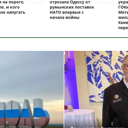
 на пороге,
отрезала Одессу от
укра
ле, и кого
румынских поставок
ГОКи
но напугать
НАТО впервые с
Мети
начала войны
милл
Киев
пере