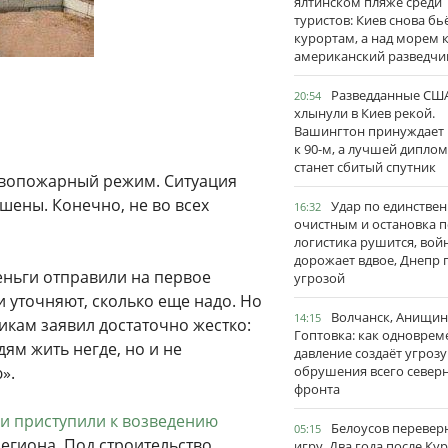
ялтинском пляже среди
туристов: Киев снова бь
курортам, а над морем 
американский разведчи
Разведданные США
20:54
хлынули в Киев рекой.
Вашингтон принуждает
к 90-м, а лучшей дипло
станет сбитый спутник
ивопожарный режим. Ситуация
шены. Конечно, не во всех
Удар по единстве
16:32
очистным и остановка п
логистика рушится, вой
дорожает вдвое, Днепр 
еньги отправили на первое
угрозой
и уточняют, сколько еще надо. Но
Волчанск, Анищин
14:15
икам заявил достаточно жестко:
Гоптовка: как одноврем
дям жить негде, но и не
давление создаёт угрозу
».
обрушения всего север
фронта
ии приступили к возведению
Белоусов перевер
05:15
егиона. Под строительство
игру. Два года после Ку