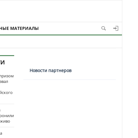
НЫЕ МАТЕРИАЛЫ
ТИ
Новости партнеров
рпризом
звал
йского
в
оронили
аживо
на