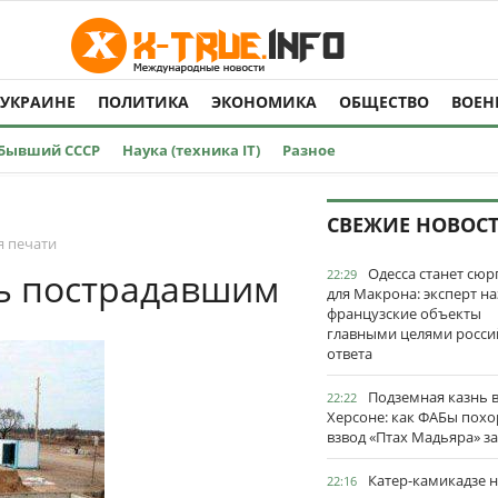
 УКРАИНЕ
ПОЛИТИКА
ЭКОНОМИКА
ОБЩЕСТВО
ВОЕН
Бывший СССР
Наука (техника IT)
Разное
СВЕЖИЕ НОВОС
я печати
Одесса станет сю
ь пострадавшим
22:29
для Макрона: эксперт на
французские объекты
главными целями росси
ответа
Подземная казнь 
22:22
Херсоне: как ФАБы пох
взвод «Птах Мадьяра» з
Катер-камикадзе 
22:16