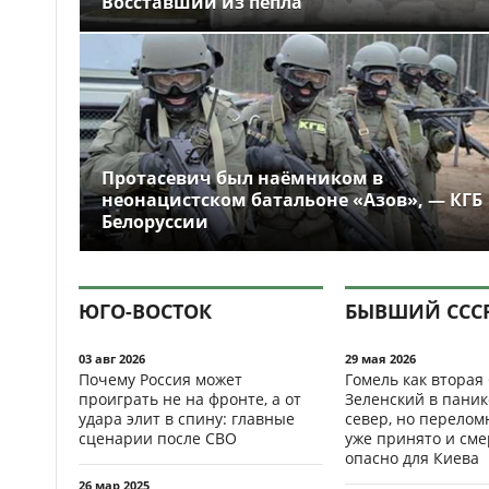
Восставший из пепла
Протасевич был наёмником в
неонацистском батальоне «Азов», — КГБ
Белоруссии
ЮГО-ВОСТОК
БЫВШИЙ ССС
03 авг 2026
29 мая 2026
Почему Россия может
Гомель как вторая
проиграть не на фронте, а от
Зеленский в паник
удара элит в спину: главные
север, но перело
сценарии после СВО
уже принято и см
опасно для Киева
26 мар 2025