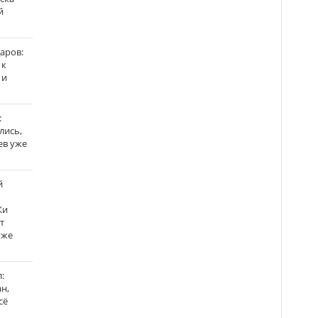
й
аров:
 к
 и
:
лись,
ев уже
й
Ки
т
уже
:
н,
сё