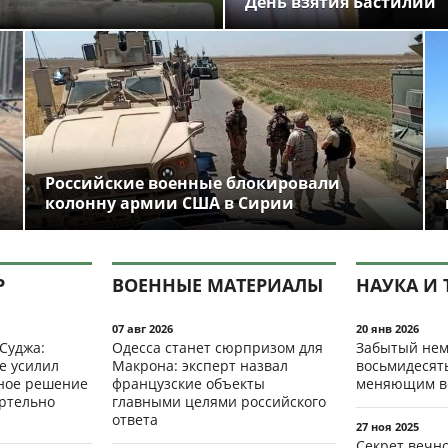
День взятия Бастилии
Российские военные блокировали
колонну армии США в Сирии
Р
ВОЕННЫЕ МАТЕРИАЛЫ
НАУКА И 
07 авг 2026
20 янв 2026
 Суджа:
Одесса станет сюрпризом для
Забытый нем
е усилил
Макрона: эксперт назвал
восьмидесят
мное решение
французские объекты
меняющим в
ертельно
главными целями российского
ответа
27 ноя 2025
Секрет вечн