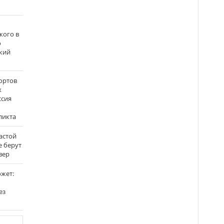
кого в
о
кий
ортов
х
ссия
ликта
застой
е берут
вер
ожет:
ез