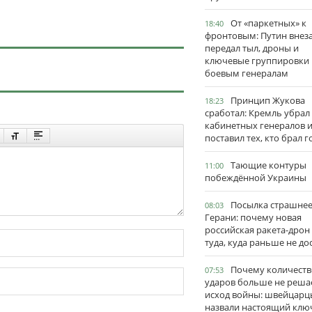
От «паркетных» к
18:40
фронтовым: Путин внез
передал тыл, дроны и
ключевые группировки
боевым генералам
Принцип Жукова
18:23
сработал: Кремль убрал
кабинетных генералов 
поставил тех, кто брал 
Тающие контуры
11:00
побеждённой Украины
Посылка страшне
08:03
Герани: почему новая
российская ракета-дрон
туда, куда раньше не до
Почему количеств
07:53
ударов больше не реша
исход войны: швейцарц
назвали настоящий клю