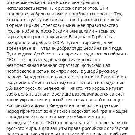
и экономическая элита России явно решила
использовать истинных русских патриотов. Они
становятся добровольцами и погибают на фронте. Тех,
кто протестует, уничтожают – где Пригожин и в какой
тюрьме Гиркин-Стрелков? Нынешнее правительство
России избрано российскими олигархами – теми же
ворами, которые продвигали Ельцина и Горбачёва,
разорили и ограбили СССР. Путин – торговец, а не
военачальник – Сталин добрался до Берлина за 4 года.
Путину даже Донбасс за это время не удалось освободить.
СВО – это чепуха, удобная формулировка, но
неэффективная военная стратегия, допускающая
неопределённость и компромиссы в ущерб русскому
народу. Запад знает, кто дёргает за ниточки Путина и его
окружения. Именно поэтому они так нагло и с радостью
убивают русских. Зеленский – никто, кто хорошо играет
свою роль за деньги. Зрелище разворачивается за счёт
крови украинских и российских солдат, детей и женщин.
Российская армия побеждает на поле боя, но русский
народ проиграет войну из-за неадекватной, граничащей
с предательством, политики истеблишмента за
последние 15 лет. СВО етo не для защиты православия и
русского мира, а для защиты права российских олигархов
на сохранение контроля над Россией и права на рабскую