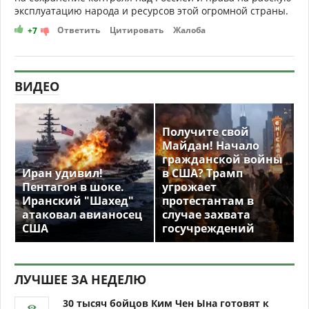
эксплуатацию народа и ресурсов этой огромной страны.
Ответить
Цитировать
Жалоба
+7
ВИДЕО
Получите свой
Майдан! Начало
гражданской войны
Иран удивил!
в США? Трамп
Пентагон в шоке.
угрожает
Иранский "Шахед"
протестантам в
атаковал авианосец
случае захвата
США
госучреждений
ЛУЧШЕЕ ЗА НЕДЕЛЮ
30 тысяч бойцов Ким Чен Ына готовят к