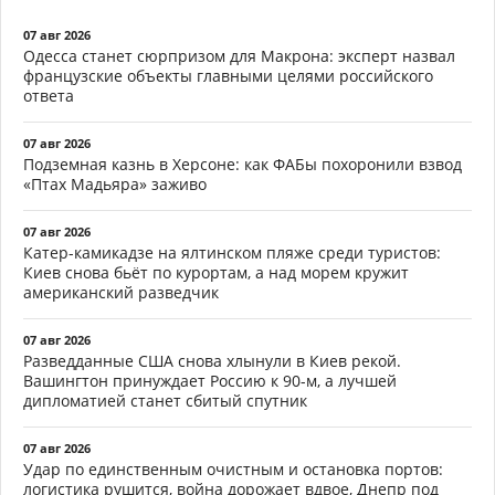
07 авг 2026
Одесса станет сюрпризом для Макрона: эксперт назвал
французские объекты главными целями российского
ответа
07 авг 2026
Подземная казнь в Херсоне: как ФАБы похоронили взвод
«Птах Мадьяра» заживо
07 авг 2026
Катер-камикадзе на ялтинском пляже среди туристов:
Киев снова бьёт по курортам, а над морем кружит
американский разведчик
07 авг 2026
Разведданные США снова хлынули в Киев рекой.
Вашингтон принуждает Россию к 90-м, а лучшей
дипломатией станет сбитый спутник
07 авг 2026
Удар по единственным очистным и остановка портов:
логистика рушится, война дорожает вдвое, Днепр под