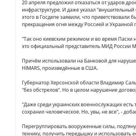
20 апреля предложил отказаться от ударов др
инфраструктуре. И даже указал "внушительный с
этого в Госдепе заявили, что приветствовали
прекращения огня между Россией и Украиной п
"Так оно киевским режимом и во время Пасхи н
это официальный представитель МИД России М
Причём использовали на Банковой для наруш
HIMARS, произведённые в США.
Губернатор Херсонской области Владимир Саль
"без обстрелов". Но в целом нарушение догово
"Даже среди украинских военнослужащих есть т
сохранил человеческое. Но, увы, не все", - доба
Перегруппировать вооруженные силы, подтяну
технику, получить передышку и использовать её