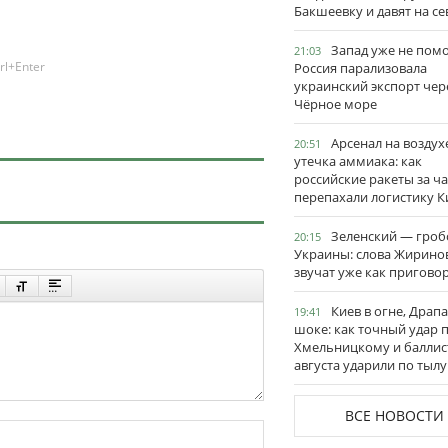
Бакшеевку и давят на се
Запад уже не пом
21:03
rl+Enter
Россия парализовала
украинский экспорт чер
Чёрное море
Арсенал на воздух
20:51
утечка аммиака: как
российские ракеты за ча
перепахали логистику К
Зеленский — гро
20:15
Украины: слова Жирино
звучат уже как пригово
Киев в огне, Драп
19:41
шоке: как точный удар 
Хмельницкому и баллис
августа ударили по тылу
ВСЕ НОВОСТИ