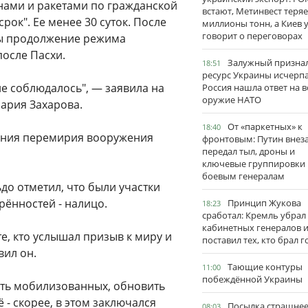
онами и ракетами по гражданской
встают, Метинвест теряе
рок". Ее менее 30 суток. После
миллионы тонн, а Киев 
говорит о переговорах
 бы продолжение режима
осле Пасхи.
Залужный признал
18:51
ресурс Украины исчерпа
е соблюдалось", — заявила на
Россия нашла ответ на в
оружие НАТО
ария Захарова.
От «паркетных» к
18:40
ения перемирия вооружения
фронтовым: Путин внез
передал тыл, дроны и
ключевые группировки
боевым генералам
до отметил, что были участки
рённостей - налицо.
Принцип Жукова
18:23
сработал: Кремль убрал
кабинетных генералов 
е, кто услышал призыв к миру и
поставил тех, кто брал 
вил он.
Тающие контуры
11:00
побеждённой Украины
ть мобилизованных, обновить
 - скорее, в этом заключался
Посылка страшне
08:03