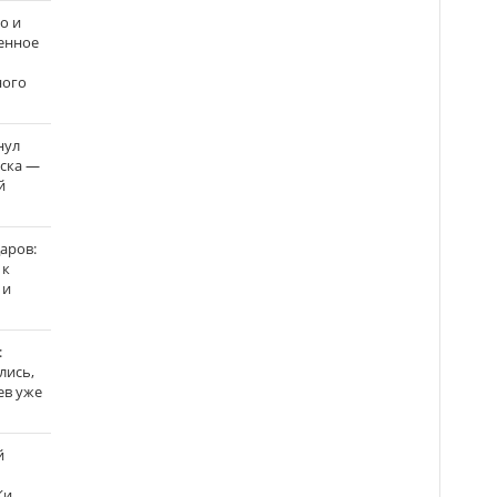
о и
енное
ного
нул
рска —
й
аров:
 к
 и
:
лись,
ев уже
й
Ки