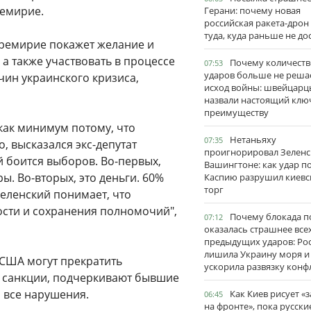
ремирие.
Герани: почему новая
российская ракета-дрон
туда, куда раньше не до
еремирие покажет желание и
а также участвовать в процессе
Почему количеств
07:53
ударов больше не реша
ин украинского кризиса,
исход войны: швейцарц
назвали настоящий клю
преимуществу
как минимум потому, что
Нетаньяху
07:35
, высказался экс-депутат
проигнорировал Зеленс
 боится выборов. Во-первых,
Вашингтоне: как удар п
ы. Во-вторых, это деньги. 60%
Каспию разрушил киевс
торг
Зеленский понимает, что
ости и сохранения полномочий",
Почему блокада п
07:12
оказалась страшнее все
предыдущих ударов: Ро
лишила Украину моря и
 США могут прекратить
ускорила развязку конф
 санкции, подчеркивают бывшие
а все нарушения.
Как Киев рисует «
06:45
на фронте», пока русски