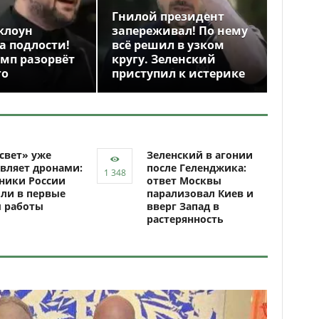
Гнилой президент
клоун
запереживал! По нему
а подлости!
всё решил в узком
амп разорвёт
кругу. Зеленский
го
приступил к истерике
свет» уже
Зеленский в агонии
вляет дронами:
после Геленджика:
ники России
ответ Москвы
ли в первые
парализовал Киев и
ы работы
вверг Запад в
растерянность