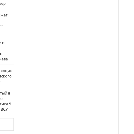
вер
ожет:
ез
е и
с
иева
бовщик
вского
р
атый в
по
тика 5
 ВСУ