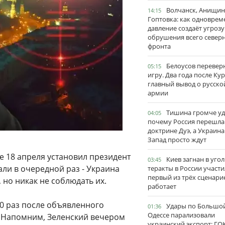
Волчанск, Анищин
14:15
Гоптовка: как одноврем
давление создаёт угрозу
обрушения всего север
фронта
Белоусов перевер
05:15
игру. Два года после Ку
главный вывод о русско
армии
Тишина громче уд
04:05
почему Россия перешла
доктрине Дуэ, а Украина
Запад просто ждут
е 18 апреля установил президент
Киев загнан в угол
03:45
ли в очередной раз - Украина
теракты в России участи
первый из трёх сценари
 но никак не соблюдать их.
работает
0 раз после объявленного
Удары по Большо
01:36
Одессе парализовали
. Напомним, Зеленский вечером
украинский экспорт: ГО