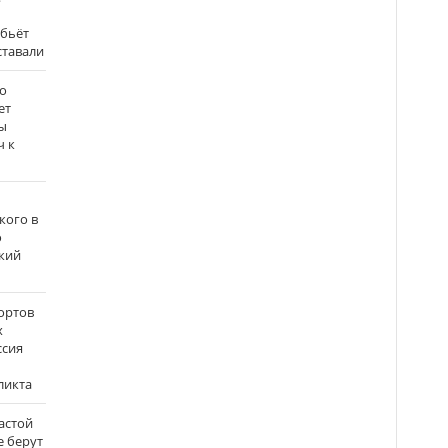
 бьёт
ставали
о
ет
ы
ч к
кого в
о
кий
ортов
х
ссия
ликта
застой
е берут