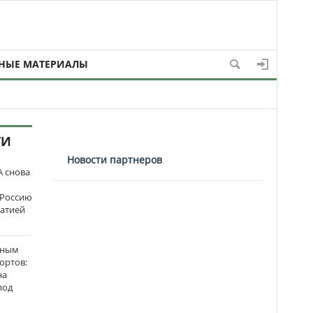
НЫЕ МАТЕРИАЛЫ
ТИ
Новости партнеров
 снова
 Россию
матией
нным
ортов:
на
под