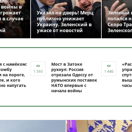
ало
 войны в
угрожает
Указал на дверь! Мерц
Зеленый 
 в случае
публично унижает
попался н
Украину. Зеленский в
Скоро Тр
ий
ужасе от новостей
Зеленско
я с намёком:
Мост в Затоке
«Рас
бомбу
рухнул: Россия
упра
 на пороге,
отрезала Одессу от
спут
ле, и кого
румынских поставок
выш
но напугать
НАТО впервые с
час
начала войны