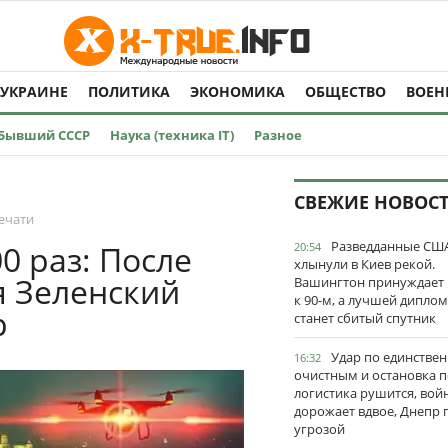
 УКРАИНЕ
ПОЛИТИКА
ЭКОНОМИКА
ОБЩЕСТВО
ВОЕН
Бывший СССР
Наука (техника IT)
Разное
СВЕЖИЕ НОВОС
ечати
Разведданные США
0 раз: После
20:54
хлынули в Киев рекой.
я Зеленский
Вашингтон принуждает
к 90-м, а лучшей дипло
р
станет сбитый спутник
Удар по единстве
16:32
очистным и остановка п
логистика рушится, вой
дорожает вдвое, Днепр 
угрозой