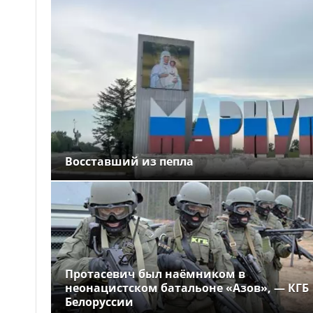
Восставший из пепла
Протасевич был наёмником в
неонацистском батальоне «Азов», — КГБ
Белоруссии