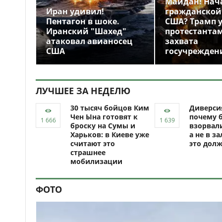
Майдан! Нач
Иран удивил!
гражданской
Пентагон в шоке.
США? Трамп 
Иранский "Шахед"
протестантам
атаковал авианосец
захвата
США
госучрежден
ЛУЧШЕЕ ЗА НЕДЕЛЮ
30 тысяч бойцов Ким
Диверси
Чен Ына готовят к
почему 
броску на Сумы и
взорвали
Харьков: в Киеве уже
а не в за
считают это
это долж
страшнее
мобилизации
ФОТО