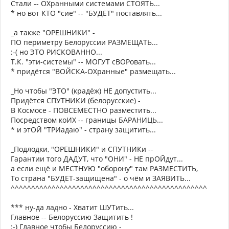
Стали -- ОХранными системами СТОЯТЬ...
* но вот КТО "сие" -- "БУДЕТ" поставлять...
_а также "ОРЕШНИКИ" -
ПО периметру Белоруссии РАЗМЕЩАТЬ...
:-( но ЭТО РИСКОВАННО...
Т.К. "эти-системы" -- МОГУТ сВОРовать...
* придётся "ВОЙСКА-ОХранные" размещать...
_Но чтобы "ЭТО" (крадёж) НЕ допустить...
Придётся СПУТНИКИ (белорусские) -
В Космосе - ПОВСЕМЕСТНО разместить...
Посредством коИХ -- границы БАРАНИЦЬ...
* и этОЙ "ТРИадаю" - страну защитить...
_Подлодки, "ОРЕШНИКИ" и СПУТНИКи --
Гарантии того ДАДУТ, что "ОНИ" - НЕ прОЙдут...
а если ещё и МЕСТНУЮ "оборону" там РАЗМЕСТИТЬ,
То страна "БУДЕТ-защищена" - о чём и ЗАЯВИТЬ...
^^^^^^^^^^^^^^^^^^^^^^^^^^^^^^^^^^^^^^^^^^^^^^^^
*** ну-да ладно - Хватит ШУТить...
Главное -- Белоруссию Защитить !
:-) Главное чтобы Белоруссию -