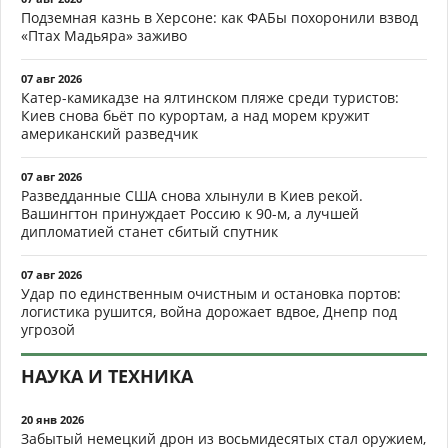
Подземная казнь в Херсоне: как ФАБы похоронили взвод
«Птах Мадьяра» заживо
07 авг 2026
Катер-камикадзе на ялтинском пляже среди туристов:
Киев снова бьёт по курортам, а над морем кружит
американский разведчик
07 авг 2026
Разведданные США снова хлынули в Киев рекой.
Вашингтон принуждает Россию к 90-м, а лучшей
дипломатией станет сбитый спутник
07 авг 2026
Удар по единственным очистным и остановка портов:
логистика рушится, война дорожает вдвое, Днепр под
угрозой
НАУКА И ТЕХНИКА
20 янв 2026
Забытый немецкий дрон из восьмидесятых стал оружием,