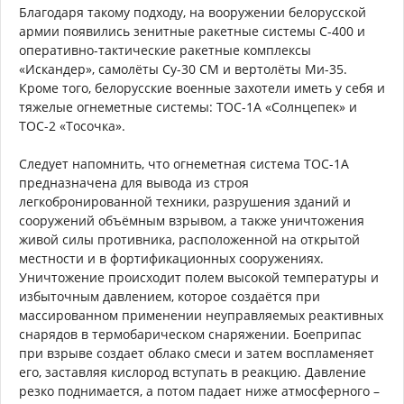
Благодаря такому подходу, на вооружении белорусской
армии появились зенитные ракетные системы С-400 и
оперативно-тактические ракетные комплексы
«Искандер», самолёты Су-30 СМ и вертолёты Ми-35.
Кроме того, белорусские военные захотели иметь у себя и
тяжелые огнеметные системы: ТОС-1А «Солнцепек» и
ТОС-2 «Тосочка».
Следует напомнить, что огнеметная система ТОС-1А
предназначена для вывода из строя
легкобронированной техники, разрушения зданий и
сооружений объёмным взрывом, а также уничтожения
живой силы противника, расположенной на открытой
местности и в фортификационных сооружениях.
Уничтожение происходит полем высокой температуры и
избыточным давлением, которое создаётся при
массированном применении неуправляемых реактивных
снарядов в термобарическом снаряжении. Боеприпас
при взрыве создает облако смеси и затем воспламеняет
его, заставляя кислород вступать в реакцию. Давление
резко поднимается, а потом падает ниже атмосферного –