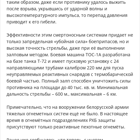
таким образом, даже если противнику удалось выжить
после взрыва, укрывшись от ударной волны и
высокотемпературного импульса, то перепад давления
приводит к его гибели.
Эффективности этим смертоносным системам придает не
только запредельная «убойная сила» боеприпасов, но и
высокая точность стрельбы, даже при её выполнении
залповым методом. Боевая машина ТОС-1А разработана
на базе танка Т-72 и имеет пусковую установку с 24
направляющими трубами калибром 220 мм для пуска
неуправляемых реактивных снарядов с термобарической
боевой частью. Полный залп способен уничтожить силы
противника на площади до 40 тыс. кв. м. Минимальная
дальность стрельбы – 600 м., максимальная – 6 км.
Примечательно, что на вооружении белорусской армии
тяжелых огнеметных систем ещё не было. В настоящее
время в огнемётных подразделениях РХБ защиты
присутствуют только реактивные пехотные огнемёты.
Ранее уже сообщалось, что теперь, с учетом