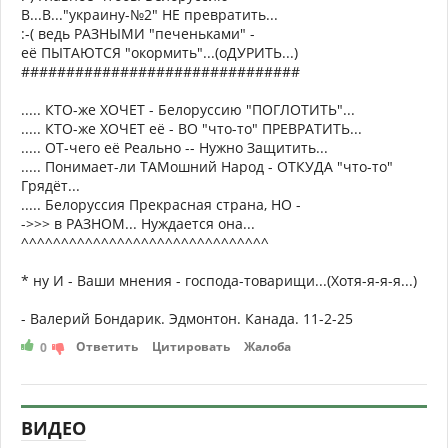
В...В..."украину-№2" НЕ превратить...
:-( ведь РАЗНЫМИ "печеньками" -
её ПЫТАЮТСЯ "окормить"...(оДУРИТЬ...)
###############################
..... КТО-же ХОЧЕТ - Белоруссию "ПОГЛОТИТЬ"...
..... КТО-же ХОЧЕТ её - ВО "что-то" ПРЕВРАТИТЬ...
..... ОТ-чего её Реально -- Нужно Защитить...
..... Понимает-ли ТАМошний Народ - ОТКУДА "что-то"
Грядёт...
..... Белоруссия Прекрасная страна, НО -
->>> в РАЗНОМ... Нуждается она...
^^^^^^^^^^^^^^^^^^^^^^^^^^^^^^^
* ну И - Ваши мнения - господа-товарищи...(Хотя-я-я-я...)
- Валерий Бондарик. Эдмонтон. Канада. 11-2-25
Ответить
Цитировать
Жалоба
0
ВИДЕО