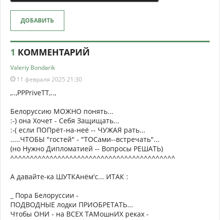
ДОБАВИТЬ
1
КОММЕНТАРИЙ
Valeriy Bondarik
11 февраля 2025 21:30
,..,PPPriveTT,..,
Белоруссию МОЖНО понять...
:-) она Хочет - Себя Защищать...
:-( если ПОПрёт-на-неё -- ЧУЖАЯ рать...
.....ЧТОБЫ "гостей" - "ТОСами--встречать"...
(но Нужно Дипломатией -- Вопросы РЕШАТЬ)
^^^^^^^^^^^^^^^^^^^^^^^^^^^^^^^^^^^^^^^^^^
А давайте-ка ШУТКАнём'с... ИТАК :
_ Пора Белоруссии -
ПОДВОДНЫЕ лодки ПРИОБРЕТАТЬ...
Чтобы ОНИ - на ВСЕХ ТАМошнИХ реках -