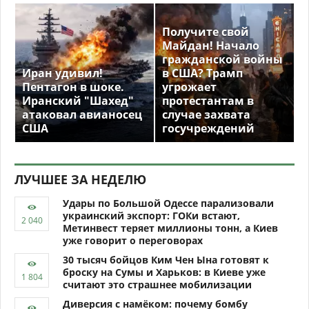
Получите свой
Майдан! Начало
гражданской войны
Иран удивил!
в США? Трамп
Пентагон в шоке.
угрожает
Иранский "Шахед"
протестантам в
атаковал авианосец
случае захвата
США
госучреждений
ЛУЧШЕЕ ЗА НЕДЕЛЮ
Удары по Большой Одессе парализовали
украинский экспорт: ГОКи встают,
Метинвест теряет миллионы тонн, а Киев
уже говорит о переговорах
30 тысяч бойцов Ким Чен Ына готовят к
броску на Сумы и Харьков: в Киеве уже
считают это страшнее мобилизации
Диверсия с намёком: почему бомбу