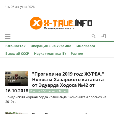
Чт, 06 августа 2026
Юго-Восток
Операция Z на Украине
Инопресса
Бывший СССР
Наука (техника IT)
Разное
"Прогноз на 2019 год: ЖУРБА."
18-10-2018,
Новости Хазарского каганата
18:17
от Эдуарда Ходоса №42 от
16.10.2018
В мире / Общество / Видео
Лондонский журнал лорда Ротшильда Экономист и прогноз на
2019 г.