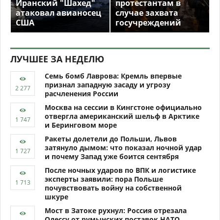
Иранский "Шахед"
протестантам в
атаковал авианосец
случае захвата
США
госучреждений
ЛУЧШЕЕ ЗА НЕДЕЛЮ
Семь бомб Лаврова: Кремль впервые
признал западную засаду и угрозу
расчленения России
Москва на сессии в Кингстоне официально
отвергла американский шельф в Арктике
и Беринговом море
Ракеты долетели до Польши, Львов
затянуло дымом: что показал ночной удар
и почему Запад уже боится сентября
После ночных ударов по ВПК и логистике
эксперты заявили: пора Польше
почувствовать войну на собственной
шкуре
Мост в Затоке рухнул: Россия отрезала
Одессу от румынских поставок НАТО