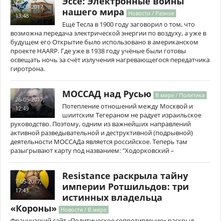
Эссе: Электронные войны
17-09-2017,
нашего мира
Новости / Разное
13:48
Ещё Тесла в 1900 году заговорил о том, что
возможна передача электрической энергии по воздуху, а уже в
будущем его Открытие было использовано в американском
проекте HAARP. Где уже в 1938 году учёные были готовы
освещать ночь за счёт излучения нагревающегося передатчика
гиротрона.
МОССАД над Русью
В мире / Политика
26-05-2017,
Потепление отношений между Москвой и
12:49
шиитским Тегераном не радует израильское
руководство. Поэтому, одним из важнейших направлений
активной разведывательной и деструктивной (подрывной)
деятельности МОССАДа является российское. Теперь там
разыгрывают карту под названием: "Ходорковский –
Resistance раскрыла тайну
7-05-2017,
империи Ротшильдов: три
17:43
истинных владельца
«Короны»
Новости / В мире
Французский сайт «Политическое сопротивление» раскрыл