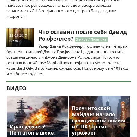
неизвестное ранее досье Ротшильдов, раскрывающее
зависимость США от финансового центра в Лондоне, или
«Короны».
Что оставил после себя Дэвид
22-03-2017,
Рокфеллер?
В мире / Политика
08:36
Умер Дэвид Рокфеллер. Последний из пятерых
братьев – сыновей Джона Рокфеллера II, единственного сына
создателя династии Джона Дэвисона Рокфеллера. Того, что
основал банк «Chase Manhattan» и нефтяного монополиста
«Standard Oil». В принципе, ожидалось. Покойному был 101 год,
и он более года не
ВИДЕО
Получите свой
Майдан! Начало
гражданской войны
Иран удивил!
в США? Трамп
Пентагон в шоке.
угрожает