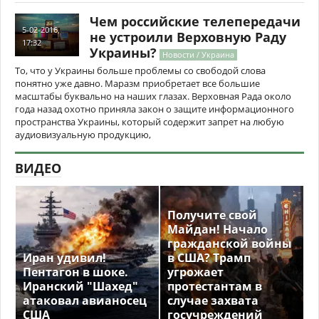
Чем российские телепередачи
5-02-2016,
не устроили Верховную Раду
17:32
Украины?
Новости / Украина
То, что у Украины больше проблемы со свободой слова
понятно уже давно. Маразм приобретает все большие
масштабы буквально на наших глазах. Верховная Рада около
года назад охотно приняла закон о защите информационного
пространства Украины, который содержит запрет на любую
аудиовизуальную продукцию,
ВИДЕО
Получите свой
Майдан! Начало
гражданской войны
Иран удивил!
в США? Трамп
Пентагон в шоке.
угрожает
Иранский "Шахед"
протестантам в
атаковал авианосец
случае захвата
США
госучреждений