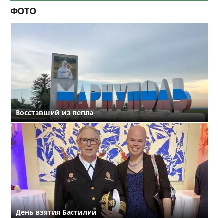
ФОТО
Восставший из пепла
День взятия Бастилии