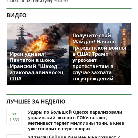
«восстановит свой суверенитет».
ВИДЕО
Получите свой
Майдан! Начало
гражданской войны
Иран удивил!
в США? Трамп
Пентагон в шоке.
угрожает
Иранский "Шахед"
протестантам в
атаковал авианосец
случае захвата
США
госучреждений
ЛУЧШЕЕ ЗА НЕДЕЛЮ
Удары по Большой Одессе парализовали
украинский экспорт: ГОКи встают,
Метинвест теряет миллионы тонн, а Киев
уже говорит о переговорах
30 тысяч бойцов Ким Чен Ына готовят к