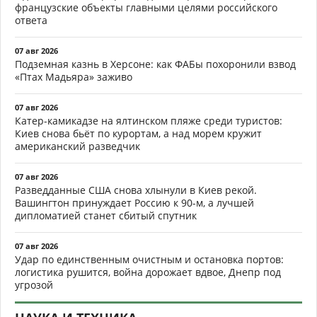
французские объекты главными целями российского
ответа
07 авг 2026
Подземная казнь в Херсоне: как ФАБы похоронили взвод
«Птах Мадьяра» заживо
07 авг 2026
Катер-камикадзе на ялтинском пляже среди туристов:
Киев снова бьёт по курортам, а над морем кружит
американский разведчик
07 авг 2026
Разведданные США снова хлынули в Киев рекой.
Вашингтон принуждает Россию к 90-м, а лучшей
дипломатией станет сбитый спутник
07 авг 2026
Удар по единственным очистным и остановка портов:
логистика рушится, война дорожает вдвое, Днепр под
угрозой