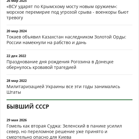
26 мар 2025
«ВСУ ударят по Крымскому мосту новым оружием»:
морское перемирие под угрозой срыва - военкоры бьют
тревогу
20 мар 2024
Токаев объявил Казахстан наследником Золотой Орды:
России намекнули на рабство и дань
22 дек 2022
Празднование дня рождения Рогозина в Донецке
обернулось кровавой трагедией
28 мар 2022
Милитаризацией Украины все эти годы занимались
Штаты
БЫВШИЙ СССР
29 мая 2026
Гомель как вторая Суджа: Зеленский в панике усилил
север, но переломное решение уже принято и
смертельно опасно для Киева