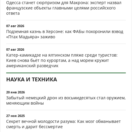
Одесса станет сюрпризом для Макрона: эксперт назвал
французские объекты главными целями российского
ответа
07 авг 2026
Подземная казнь в Херсоне: как ФАБы похоронили взвод
«Птах Мадьяра» заживо
07 авг 2026
Катер-камикадзе на ялтинском пляже среди туристов:
Киев снова бьёт по курортам, а над морем кружит
американский разведчик
НАУКА И ТЕХНИКА
20 янв 2026
Забытый немецкий дрон из восьмидесятых стал оружием,
меняющим войны
27 ноя 2025
Секрет вечной молодости разума: Как мозг обманывает
смерть и дарит бессмертие