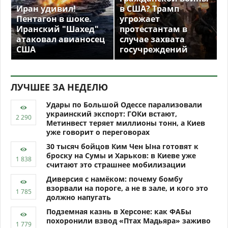
Иран удивил!
в США? Трамп
Пентагон в шоке.
угрожает
Иранский "Шахед"
протестантам в
атаковал авианосец
случае захвата
США
госучреждений
ЛУЧШЕЕ ЗА НЕДЕЛЮ
Удары по Большой Одессе парализовали
украинский экспорт: ГОКи встают,
Метинвест теряет миллионы тонн, а Киев
уже говорит о переговорах
30 тысяч бойцов Ким Чен Ына готовят к
броску на Сумы и Харьков: в Киеве уже
считают это страшнее мобилизации
Диверсия с намёком: почему бомбу
взорвали на пороге, а не в зале, и кого это
должно напугать
Подземная казнь в Херсоне: как ФАБы
похоронили взвод «Птах Мадьяра» заживо