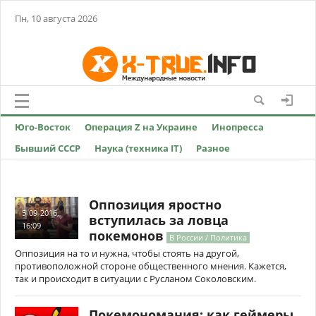
Пн, 10 августа 2026
Юго-Восток
Операция Z на Украине
Инопресса
Бывший СССР
Наука (техника IT)
Разное
Оппозиция яростно
5-09-2016,
вступилась за ловца
16:09
покемонов
В России / Политика
Оппозиция на то и нужна, чтобы стоять на другой,
противоположной стороне общественного мнения. Кажется,
так и происходит в ситуации с Русланом Соколовским.
Покемономания: как геймеры