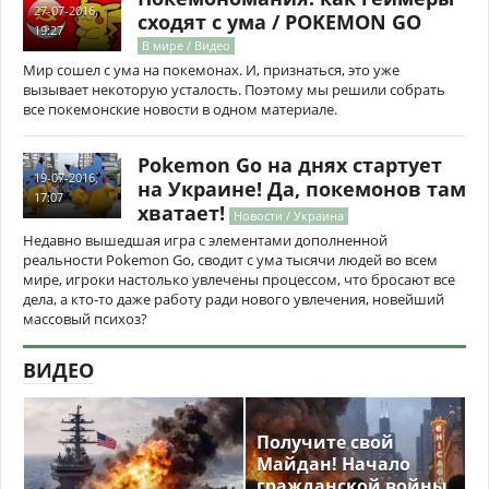
27-07-2016,
сходят с ума / POKEMON GO
19:27
В мире / Видео
Мир сошел с ума на покемонах. И, признаться, это уже
вызывает некоторую усталость. Поэтому мы решили собрать
все покемонские новости в одном материале.
Pokemon Go на днях стартует
19-07-2016,
на Украине! Да, покемонов там
17:07
хватает!
Новости / Украина
Недавно вышедшая игра с элементами дополненной
реальности Pokemon Go, сводит с ума тысячи людей во всем
мире, игроки настолько увлечены процессом, что бросают все
дела, а кто-то даже работу ради нового увлечения, новейший
массовый психоз?
ВИДЕО
Получите свой
Майдан! Начало
гражданской войны