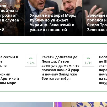
ой
ало
 войны в
угрожает
Указал на дверь! Мерц
Зеленый 
 в случае
публично унижает
попался н
Украину. Зеленский в
Скоро Тр
ий
ужасе от новостей
Зеленско
а сессии в
Ракеты долетели до
Посл
не
Польши, Львов
по В
ьно
затянуло дымом: что
эксп
а
показал ночной удар
пор
нский
и почему Запад уже
почу
 Арктике и
боится сентября
на с
вом море
шку