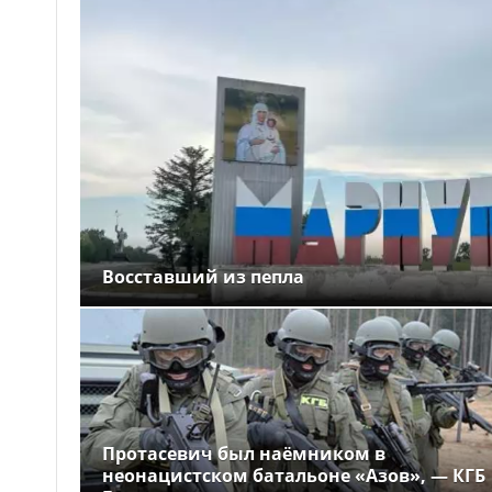
Восставший из пепла
Протасевич был наёмником в
неонацистском батальоне «Азов», — КГБ