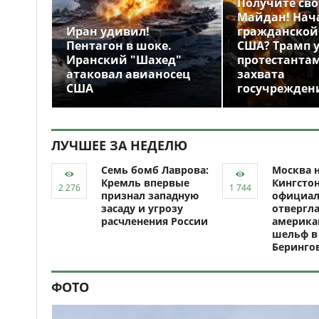
Получите св
Майдан! Нач
Иран удивил!
гражданской
Пентагон в шоке.
США? Трамп 
Иранский "Шахед"
протестантам
атаковал авианосец
захвата
США
госучрежден
ЛУЧШЕЕ ЗА НЕДЕЛЮ
Семь бомб Лаврова:
Москва н
Кремль впервые
Кингсто
признал западную
официал
засаду и угрозу
отвергл
расчленения России
америка
шельф в
Беринго
ФОТО