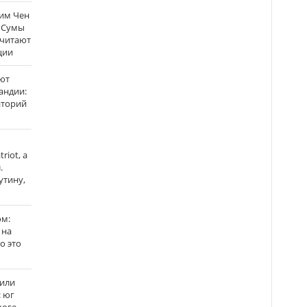
Ким Чен
а Сумы
считают
ции
ют
андии:
аторий
riot, а
.
утину,
ом:
 на
го это
жили
: юг