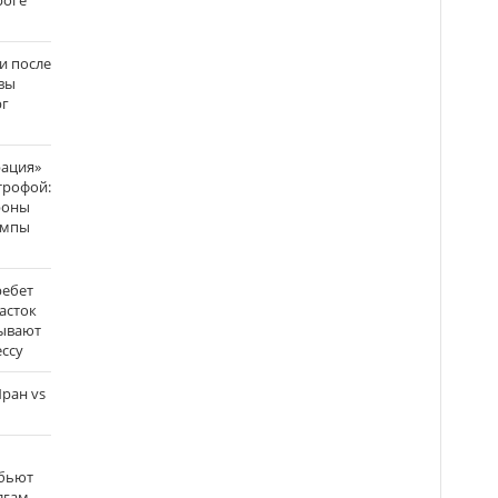
роге
и после
вы
рг
рация»
трофой:
роны
темпы
ребет
асток
зывают
ссу
ран vs
 бьют
олгам