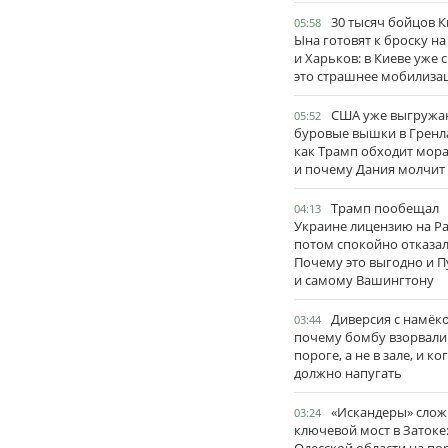
30 тысяч бойцов 
05:58
Ына готовят к броску н
и Харьков: в Киеве уже 
это страшнее мобилиза
США уже выгружа
05:52
буровые вышки в Гренл
как Трамп обходит мор
и почему Дания молчит
Трамп пообещал
04:13
Украине лицензию на Pat
потом спокойно отказал
Почему это выгодно и П
и самому Вашингтону
Диверсия с намёк
03:44
почему бомбу взорвали
пороге, а не в зале, и ко
должно напугать
«Искандеры» сло
03:24
ключевой мост в Затоке