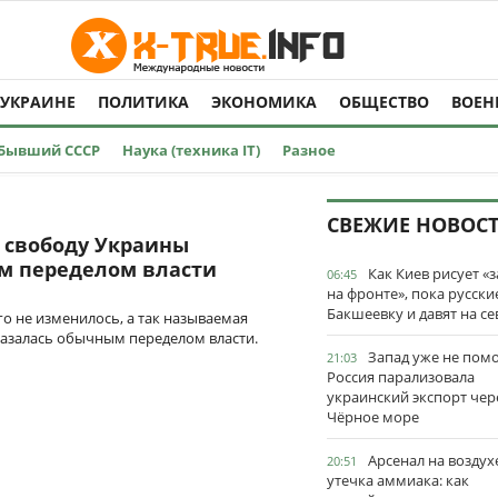
 УКРАИНЕ
ПОЛИТИКА
ЭКОНОМИКА
ОБЩЕСТВО
ВОЕН
Бывший СССР
Наука (техника IT)
Разное
СВЕЖИЕ НОВОС
а свободу Украины
м переделом власти
Как Киев рисует «
06:45
на фронте», пока русски
Бакшеевку и давят на се
го не изменилось, а так называемая
казалась обычным переделом власти.
Запад уже не пом
21:03
Россия парализовала
украинский экспорт чер
Чёрное море
Арсенал на воздух
20:51
утечка аммиака: как