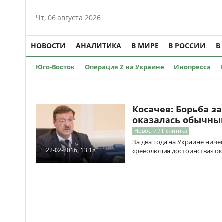
Чт, 06 августа 2026
НОВОСТИ
АНАЛИТИКА
В МИРЕ
В РОССИИ
В
Юго-Восток
Операция Z на Украине
Инопресса
Косачев: Борьба з
оказалась обычны
Новости / Политика
За два года на Украине ниче
22-02-2016, 13:18
«революция достоинства» о