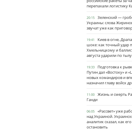
российские ракеты за ча
перепахали логистику К
Зеленский — гро
20:15
Украины: слова Жирино
звучат уже как пригово
Киев в огне, Драп
19:41
шоке: как точный удар 
Хмельницкому и баллис
августа ударили по тылу
Подготовка к рывк
19:33
Путин дал «Востоку» и «
новых командиров и вп
назначил главу войск д
Жизнь и смерть Р
11:00
Ганди
«Рассвет» уже раб
06:05
над Украиной. Украинск
аналитик сказал, как его
остановить