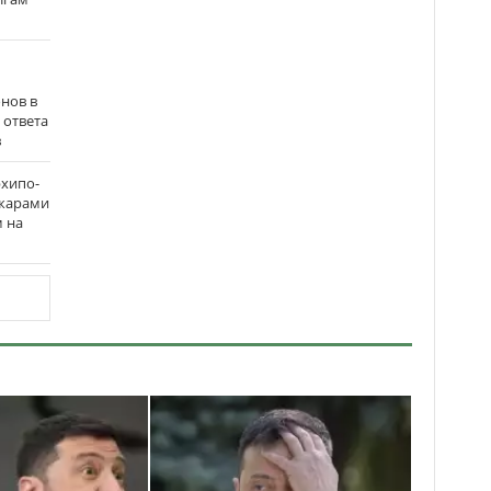
нов в
 ответа
в
рхипо-
ожарами
м на