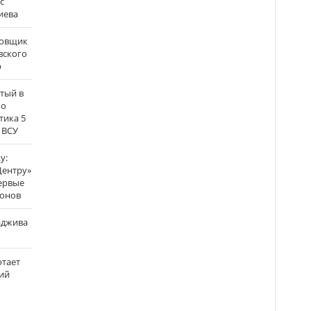
с
иева
бовщик
вского
р
атый в
по
тика 5
 ВСУ
у:
Центру»
ервые
ронов
аджива
отает
ий