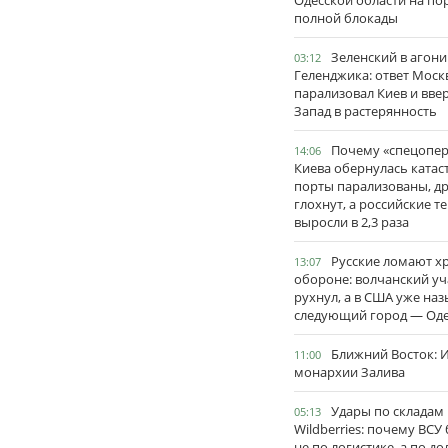
Одесской области на по
полной блокады
Зеленский в агони
03:12
Геленджика: ответ Моск
парализовал Киев и вве
Запад в растерянность
Почему «спецопе
14:06
Киева обернулась катас
порты парализованы, д
глохнут, а российские 
выросли в 2,3 раза
Русские ломают х
13:07
обороне: волчанский уч
рухнул, а в США уже на
следующий город — Оде
Ближний Восток: И
11:00
монархии Залива
Удары по складам
05:13
Wildberries: почему ВСУ
не по логистике, а по д