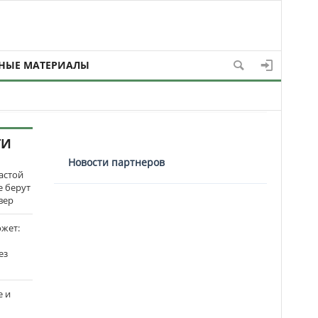
НЫЕ МАТЕРИАЛЫ
ТИ
Новости партнеров
застой
е берут
вер
ожет:
ез
е и