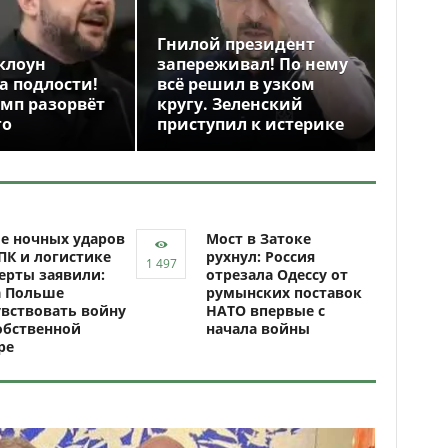
Гнилой президент
клоун
запереживал! По нему
а подлости!
всё решил в узком
амп разорвёт
кругу. Зеленский
го
приступил к истерике
е ночных ударов
Мост в Затоке
ПК и логистике
рухнул: Россия
ерты заявили:
отрезала Одессу от
а Польше
румынских поставок
вствовать войну
НАТО впервые с
обственной
начала войны
ре