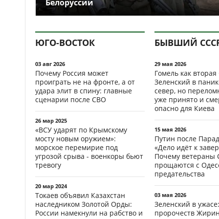
Белоруссии
ЮГО-ВОСТОК
БЫВШИЙ ССС
03 авг 2026
29 мая 2026
Почему Россия может
Гомель как вторая
проиграть не на фронте, а от
Зеленский в паник
удара элит в спину: главные
север, но перело
сценарии после СВО
уже принято и см
опасно для Киева
26 мар 2025
«ВСУ ударят по Крымскому
15 мая 2026
мосту новым оружием»:
Путин после Пара
морское перемирие под
«Дело идёт к заве
угрозой срыва - военкоры бьют
Почему ветераны 
тревогу
прощаются с Одесс
предательства
20 мар 2024
Токаев объявил Казахстан
03 мая 2026
наследником Золотой Орды:
Зеленский в ужасе
России намекнули на рабство и
пророчеств Жирин