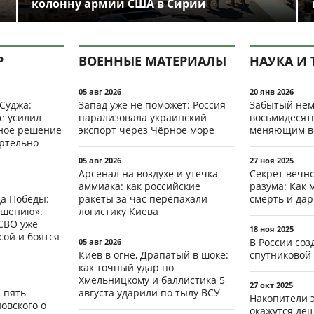
колонну армии США в Сирии
Р
ВОЕННЫЕ МАТЕРИАЛЫ
НАУКА И 
05 авг 2026
20 янв 2026
 Суджа:
Запад уже не поможет: Россия
Забытый нем
е усилил
парализовала украинский
восьмидесят
мное решение
экспорт через Чёрное море
меняющим в
ертельно
05 авг 2026
27 ноя 2025
Арсенал на воздухе и утечка
Секрет вечн
аммиака: как российские
разума: Как 
да Победы:
ракеты за час перепахали
смерть и да
ршению».
логистику Киева
СВО уже
18 ноя 2025
ой и боятся
В России со
05 авг 2026
Киев в огне, Драпатый в шоке:
спутниковой 
как точный удар по
Хмельницкому и баллистика 5
27 окт 2025
: пять
августа ударили по тылу ВСУ
Накопители 
овского о
окажутся де