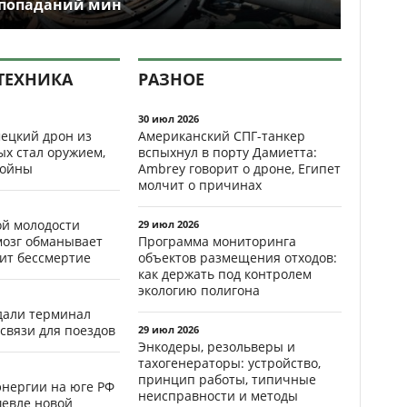
попаданий мин
ТЕХНИКА
РАЗНОЕ
30 июл 2026
ецкий дрон из
Американский СПГ-танкер
ых стал оружием,
вспыхнул в порту Дамиетта:
ойны
Ambrey говорит о дроне, Египет
молчит о причинах
ой молодости
29 июл 2026
мозг обманывает
Программа мониторинга
рит бессмертие
объектов размещения отходов:
как держать под контролем
экологию полигона
здали терминал
связи для поездов
29 июл 2026
Энкодеры, резольверы и
тахогенераторы: устройство,
принцип работы, типичные
энергии на юге РФ
неисправности и методы
шевле новой