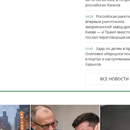
российских банков
Российская ракета
04:04
впервые уничтожила
американский завод дро
Киеве — и Трамп вместо
послал переговорщико
Удар по детям в А
03:45
Осиповке обернулся п
в портах и наступление
Харьков
ВСЕ НОВОСТИ