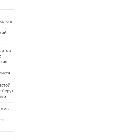
кого в
о
кий
ортов
х
ссия
ликта
застой
е берут
вер
ожет:
ез