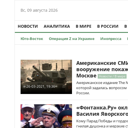
Вс, 09 августа 2026
НОВОСТИ
АНАЛИТИКА
В МИРЕ
В РОССИИ
В
Юго-Восток
Операция Z на Украине
Инопресса
Американские СМИ
вооружение покаж
Москве
Новости / В мире
Американское издание The Na
26-03-2021, 19:36
которой задалась вопросом 
России.
«Фонтанка.Ру» ок
Василия Яворског
Кому Парад Победы и гордост
гнилая душонка и мерзкие с