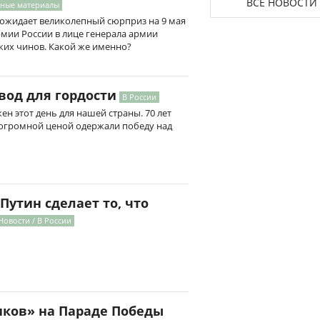
ВСЕ НОВОСТИ
нные материалы
 ожидает великолепный сюрприз на 9 мая
рмии России в лице генерала армии
ких чинов. Какой же именно?
овод для гордости
В России
ен этот день для нашей страны. 70 лет
 огромной ценой одержали победу над
Путин сделает то, что
Новости / В России
ков» на Параде Победы