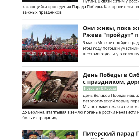
Путин). В связи с этим у рос
касающийся проведения Парада Победы. Как правительство
важных праздников
Они живы, пока ж
Ржева "пройдут" 
9 мая в Москве пройдет тра
этом году потомки участни
шествии отдельную колонну
6-05-2019, 15:50
День Победы в Сиб
с праздником, дор
Новости / В России
День Великой Победы наших 
9-05-2017, 15:43
патриотический порыв, пере
Мы потомки тех, кто не пож
до Берлина, втаптывая в землю поганые ростки ненависти 
боль и страдания,
Питерский парад 