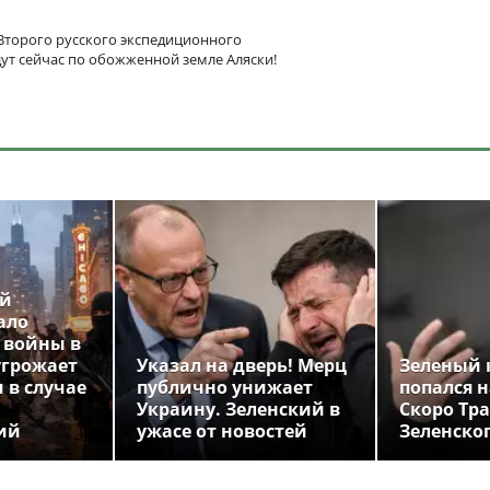
Второго русского экспедиционного
дут сейчас по обожженной земле Аляски!
ой
ало
 войны в
угрожает
Указал на дверь! Мерц
Зеленый 
 в случае
публично унижает
попался н
Украину. Зеленский в
Скоро Тр
ий
ужасе от новостей
Зеленско