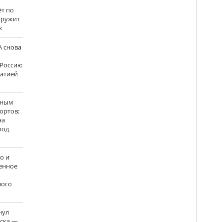
ёт по
кружит
к
 снова
 Россию
матией
нным
ортов:
на
под
о и
енное
ного
нул
рска —