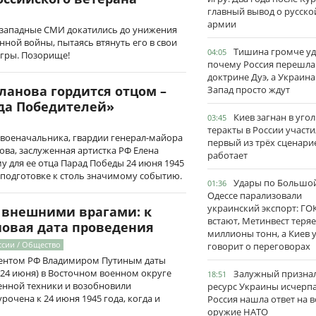
главный вывод о русско
армии
западные СМИ докатились до унижения
нной войны, пытаясь втянуть его в свои
Тишина громче уд
04:05
гры. Позорище!
почему Россия перешла
доктрине Дуэ, а Украина
ланова гордится отцом –
Запад просто ждут
да Победителей»
Киев загнан в угол
03:45
теракты в России участи
 военачальника, гвардии генерал-майора
первый из трёх сценари
ва, заслуженная артистка РФ Елена
работает
у для ее отца Парад Победы 24 июня 1945
о подготовке к столь значимому событию.
Удары по Большо
01:36
Одессе парализовали
украинский экспорт: ГО
 внешними врагами: к
встают, Метинвест теряе
новая дата проведения
миллионы тонн, а Киев 
ссии / Общество
говорит о переговорах
дентом РФ Владимиром Путиным даты
24 июня) в Восточном военном округе
Залужный признал
18:51
енной техники и возобновили
ресурс Украины исчерпа
рочена к 24 июня 1945 года, когда и
Россия нашла ответ на в
оружие НАТО