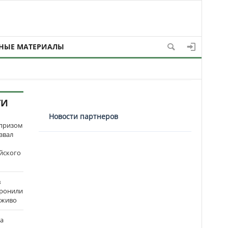
НЫЕ МАТЕРИАЛЫ
ТИ
Новости партнеров
рпризом
звал
йского
в
оронили
аживо
на