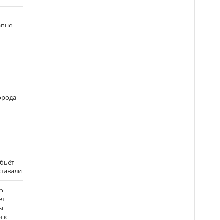
апно
и
города
е
 бьёт
ставали
о
ет
ы
ч к