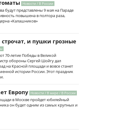
томаты
Новости / В России
а будут представлены 9 мая на Параде
ивность повышена в полтора раза,
церна «Калашников»
 строчат, и пушки грозные
лы
ают 70-летие Победы в Великой
нистр обороны Сергей Шойгу дал
ад на Красной площади и вовсе станет
енной истории России. Этот праздник
и.
ет Европу
Новости / В мире / В России
лощади в Москве пройдет юбилейный
дника он будет одним из самых крупных и