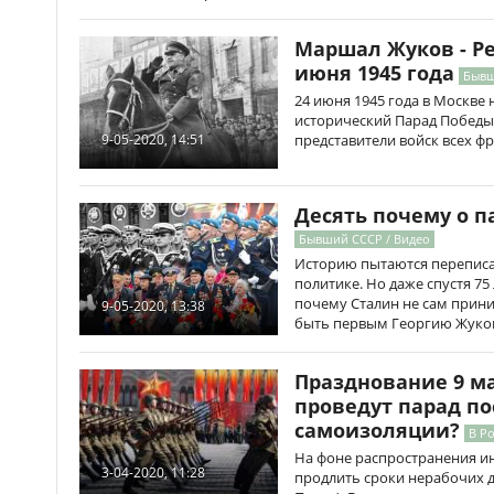
Маршал Жуков - Ре
июня 1945 года
Бывш
24 июня 1945 года в Москве
исторический Парад Победы.
представители войск всех ф
9-05-2020, 14:51
Десять почему о п
Бывший СССР / Видео
Историю пытаются переписать
политике. Но даже спустя 75
почему Сталин не сам прини
9-05-2020, 13:38
быть первым Георгию Жуко
Празднование 9 мая
проведут парад п
самоизоляции?
В Р
На фоне распространения и
3-04-2020, 11:28
продлить сроки нерабочих д