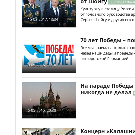
от Шойгу
В России / Вое
Культурную столицу России
от головного руководства а
Сергея Шойгу и других высо
15-03-2017, 13:34
70 лет Победы – п
Все мы знаем, насколько важ
назад наши деды и прадеды
гитлеровской Германией.
9-05-2015, 17:16
На параде Победы 
никогда не делал
6-05-2015, 20:30
Концерн «Калашни