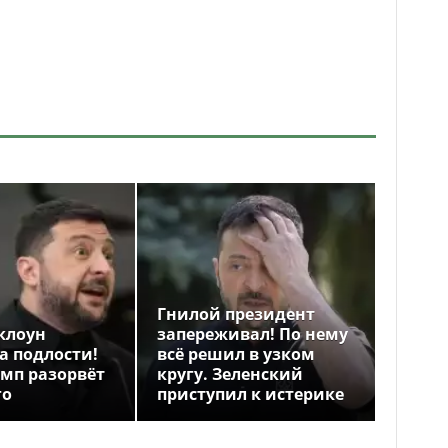
Гнилой президент
клоун
запереживал! По нему
а подлости!
всё решил в узком
амп разорвёт
кругу. Зеленский
го
приступил к истерике