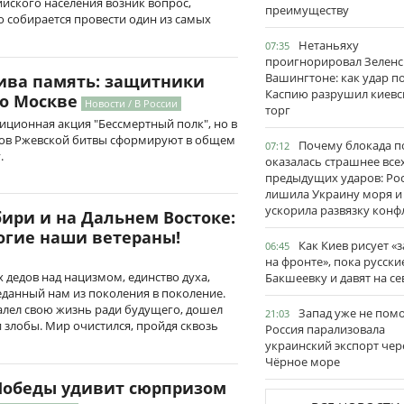
сийского населения возник вопрос,
преимуществу
 собирается провести один из самых
Нетаньяху
07:35
проигнорировал Зеленс
Вашингтоне: как удар п
ива память: защитники
Каспию разрушил киевс
по Москве
Новости / В России
торг
диционная акция "Бессмертный полк", но в
ков Ржевской битвы сформируют в общем
Почему блокада п
07:12
.
оказалась страшнее все
предыдущих ударов: Ро
лишила Украину моря и
ускорила развязку конф
ири и на Дальнем Востоке:
огие наши ветераны!
Как Киев рисует «
06:45
на фронте», пока русски
дедов над нацизмом, единство духа,
Бакшеевку и давят на се
данный нам из поколения в поколение.
алел свою жизнь ради будущего, дошел
Запад уже не пом
21:03
и злобы. Мир очистился, пройдя сквозь
Россия парализовала
украинский экспорт чер
Чёрное море
Победы удивит сюрпризом