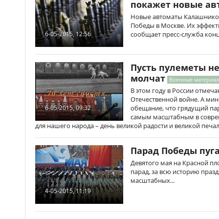
покажет новые ав
Новые автоматы Калашников
Победы в Москве. Их эффект
сообщает пресс-служба кон
6-05-2015, 12:56
Пусть пулеметы не
молчат
Военные материа
В этом году в России отмеч
Отечественной войне. А ми
обещание, что грядущий пар
6-05-2015, 09:32
самым масштабным в соврем
для нашего народа – день великой радости и великой печал
Парад Победы пуга
Девятого мая на Красной п
парад, за всю историю праз
масштабных...
4-05-2015, 11:19