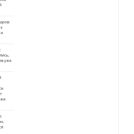
й
аров:
 к
 и
:
лись,
ев уже
й
Ки
т
уже
:
н,
сё