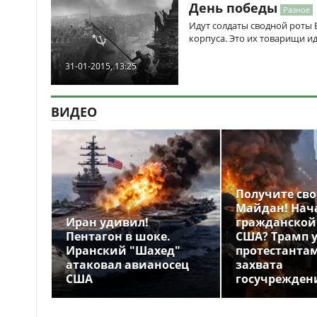
День победы
Разное
Идут солдаты сводной роты 
корпуса. Это их товарищи и
31-01-2015, 13:25
ВИДЕО
Получите св
Майдан! Нач
Иран удивил!
гражданской
Пентагон в шоке.
США? Трамп 
Иранский "Шахед"
протестантам
атаковал авианосец
захвата
США
госучрежден