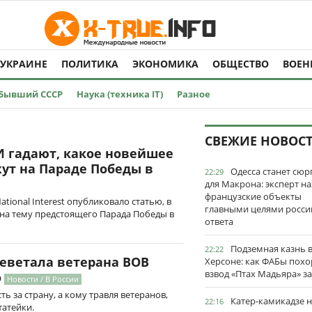
 УКРАИНЕ
ПОЛИТИКА
ЭКОНОМИКА
ОБЩЕСТВО
ВОЕН
Бывший СССР
Наука (техника IT)
Разное
СВЕЖИЕ НОВОС
 гадают, какое новейшее
ут на Параде Победы в
Одесса станет сю
22:29
для Макрона: эксперт на
французские объекты
tional Interest опубликовало статью, в
главными целями росси
на тему предстоящего Парада Победы в
ответа
Подземная казнь 
22:22
леветала ветерана ВОВ
Херсоне: как ФАБы пох
взвод «Птах Мадьяра» з
о
Новости / В России
ь за страну, а кому травля ветеранов,
Катер-камикадзе 
22:16
татейки.