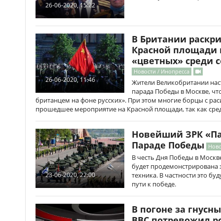
26-06-2020, 15:22
В Британии раскр
Красной площади и
«цветных» среди с
Новости / Инопресса
26-06-2020, 11:46
Жители Великобритании нас
парада Победы в Москве, чт
британцем на фоне русских». При этом многие борцы с ра
прошедшее мероприятие на Красной площади, так как сред
Новейший ЗРК «Па
Параде Победы
Ново
В честь Дня Победы в Москве
будет продемонстрирована з
техника. В частности это бу
23-06-2020, 22:00
пути к победе.
В погоне за гнус
BBC потревожил р