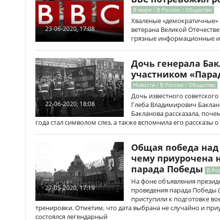
В мире / В России / Общество
Хваленые «демократичные» 
23-06-2020, 17:08
ветерана Великой Отечестве
грязные информационные и
Дочь генерала Бак
участником «Пара
Новости / В России / Общество
Дочь известного советского
22-06-2020, 18:08
Глеба Владимирович Баклано
Бакланова рассказала, почем
года стал символом слез, а также вспомнила его рассказы 
Общая победа над
чему приурочена 
парада Победы
В Ро
На фоне объявления прези
27-05-2020, 17:19
проведения парада Победы (
приступили к подготовке во
тренировки. Отметим, что дата выбрана не случайно и приу
состоялся легендарный