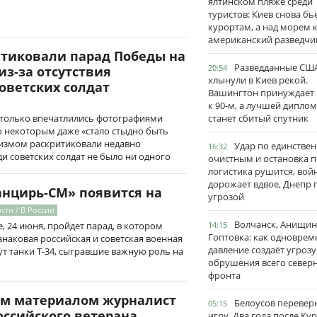
ялтинском пляже среди
туристов: Киев снова бь
курортам, а над морем 
американский разведчи
итиковали парад Победы на
Разведданные США
20:54
з-за отсутствия
хлынули в Киев рекой.
оветских солдат
Вашингтон принуждает
к 90-м, а лучшей дипло
станет сбитый спутник
только впечатлились фотографиями
о некоторым даже «стало стыдно быть
сизмом раскритиковали недавно
Удар по единстве
16:32
и советских солдат не было ни одного
очистным и остановка п
логистика рушится, вой
дорожает вдвое, Днепр 
нцирь-СМ» появится на
угрозой
сти / В России
Волчанск, Анищин
14:15
, 24 июня, пройдет парад, в котором
Гоптовка: как одноврем
наковая российская и советская военная
давление создаёт угрозу
дут танки Т-34, сыгравшие важную роль на
обрушения всего север
фронта
ным материалом журналист
Белоусов перевер
05:15
оссийского ветерана
игру. Два года после Ку