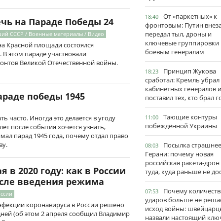
От «паркетных» к
18:40
чь на Параде Победы 24
фронтовым: Путин внез
передал тыл, дроны и
ий СССР / Военные материалы / Видео
ключевые группировки
 на Красной площади состоялся
боевым генералам
 В этом параде участвовали
ронтов Великой Отечественной войны.
Принцип Жукова
18:23
сработал: Кремль убрал
кабинетных генералов 
араде победы 1945
поставил тех, кто брал 
Тающие контуры
11:00
 часто. Иногда это делается в угоду
побеждённой Украины
 лет после события хочется узнать,
мал парад 1945 года, почему отдал право
ву.
Посылка страшне
08:03
Герани: почему новая
российская ракета-дрон
 в 2020 году: как в России
туда, куда раньше не до
осле введения режима
Почему количеств
07:53
оссии
ударов больше не реша
нфекции коронавируса в России решено
исход войны: швейцарц
ней (об этом 2 апреля сообщил Владимир
назвали настоящий клю